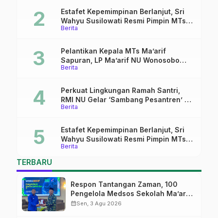
Estafet Kepemimpinan Berlanjut, Sri
Wahyu Susilowati Resmi Pimpin MTs
Berita
Ma’arif Sapuran
Pelantikan Kepala MTs Ma’arif
Sapuran, LP Ma’arif NU Wonosobo
Berita
Tekankan Lima Amanah
Kepemimpinan Nahdliyah
Perkuat Lingkungan Ramah Santri,
RMI NU Gelar ‘Sambang Pesantren’ di
Berita
Pati
Estafet Kepemimpinan Berlanjut, Sri
Wahyu Susilowati Resmi Pimpin MTs
Berita
Ma’arif Sapuran
TERBARU
Respon Tantangan Zaman, 100
Pengelola Medsos Sekolah Ma’arif
Pekalongan Ikuti Pelatihan Literasi
calendar_month
Sen, 3 Agu 2026
Digital