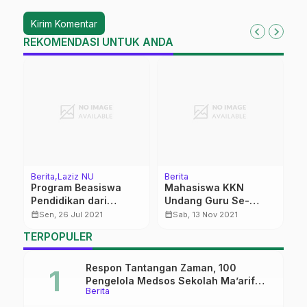
REKOMENDASI UNTUK ANDA
Berita
Laziz NU
Berita
K
Program Beasiswa
Mahasiswa KKN
P
Pendidikan dari
Undang Guru Se-
calendar_month
Lazisnu Pati
Kecamatan Gembong
calendar_month
calendar_month
Sen, 26 Jul 2021
Sab, 13 Nov 2021
Ikuti Workshop
TERPOPULER
Respon Tantangan Zaman, 100
Pengelola Medsos Sekolah Ma’arif
Berita
Pekalongan Ikuti Pelatihan Literasi
Digital