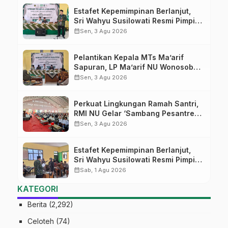
Estafet Kepemimpinan Berlanjut,
Sri Wahyu Susilowati Resmi Pimpin
MTs Ma’arif Sapuran
calendar_month
Sen, 3 Agu 2026
Pelantikan Kepala MTs Ma’arif
Sapuran, LP Ma’arif NU Wonosobo
Tekankan Lima Amanah
calendar_month
Sen, 3 Agu 2026
Kepemimpinan Nahdliyah
Perkuat Lingkungan Ramah Santri,
RMI NU Gelar ‘Sambang Pesantren’
di Pati
calendar_month
Sen, 3 Agu 2026
Estafet Kepemimpinan Berlanjut,
Sri Wahyu Susilowati Resmi Pimpin
MTs Ma’arif Sapuran
calendar_month
Sab, 1 Agu 2026
KATEGORI
Berita
(2,292)
Celoteh
(74)