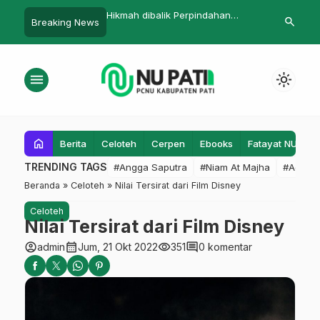
mah dibalik Perpindahan
Ingin Publikasi Scopus,
Tunja
search
Breaking News
pat yang Sudah Digunakan
Hamidulloh Ibda Tawarkan Teori
Tunjan
lat
DADIAPIC
menu
light_mode
home
Berita
Celoteh
Cerpen
Ebooks
Fatayat NU
F
TRENDING TAGS
#Angga Saputra
#Niam At Majha
#Admin
Beranda
»
Celoteh
»
Nilai Tersirat dari Film Disney
Celoteh
Nilai Tersirat dari Film Disney
account_circle
calendar_month
visibility
comment
admin
Jum, 21 Okt 2022
351
0 komentar