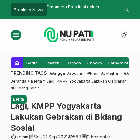
 Masker oleh Pelajar NU
Fenomena Prostitusi dalam
Tulis Buku hin
search
Breaking News
uai Pujian
Perspektif Fiqih Sosial Kiai Sahal
Gus Nanal
Mahfudh
menu
light_mode
home
Berita
Celoteh
Cerpen
Ebooks
Fatayat NU
F
TRENDING TAGS
#Angga Saputra
#Niam At Majha
#Admin
Beranda
»
Berita
»
Lagi, KMPP Yogyakarta Lakukan Gebrakan
di Bidang Sosial
Berita
Lagi, KMPP Yogyakarta
Lakukan Gebrakan di Bidang
Sosial
account_circle
calendar_month
visibility
comment
admin
Sel, 21 Sep 2021
588
0 komentar