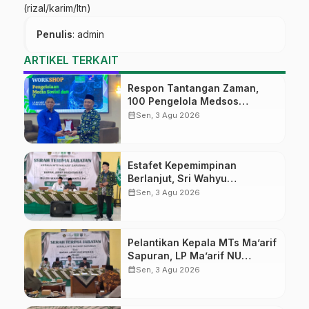
(rizal/karim/ltn)
Penulis
: admin
ARTIKEL TERKAIT
Respon Tantangan Zaman,
100 Pengelola Medsos
Sekolah Ma’arif Pekalongan
calendar_month
Sen, 3 Agu 2026
Ikuti Pelatihan Literasi Digital
Estafet Kepemimpinan
Berlanjut, Sri Wahyu
Susilowati Resmi Pimpin MTs
calendar_month
Sen, 3 Agu 2026
Ma’arif Sapuran
Pelantikan Kepala MTs Ma’arif
Sapuran, LP Ma’arif NU
Wonosobo Tekankan Lima
calendar_month
Sen, 3 Agu 2026
Amanah Kepemimpinan
Nahdliyah