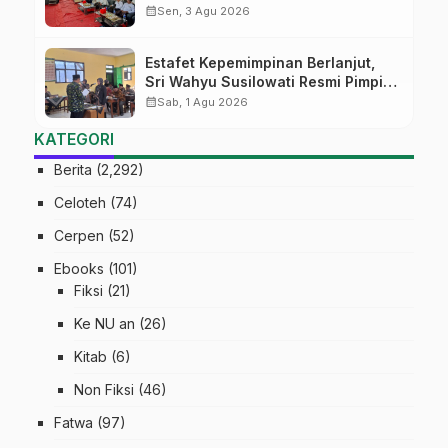
di Pati
calendar_month
Sen, 3 Agu 2026
Estafet Kepemimpinan Berlanjut,
Sri Wahyu Susilowati Resmi Pimpin
MTs Ma’arif Sapuran
calendar_month
Sab, 1 Agu 2026
KATEGORI
Berita
(2,292)
Celoteh
(74)
Cerpen
(52)
Ebooks
(101)
Fiksi
(21)
Ke NU an
(26)
Kitab
(6)
Non Fiksi
(46)
Fatwa
(97)