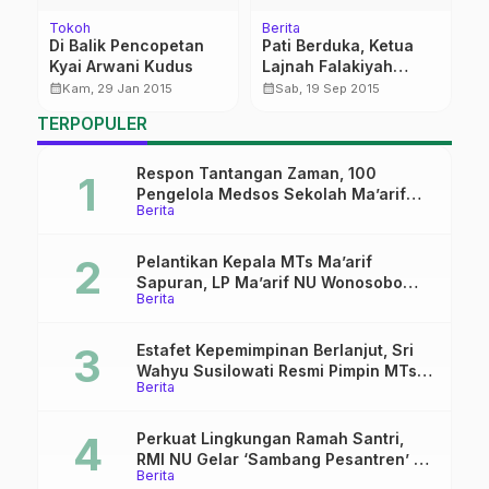
Tokoh
Berita
Be
Di Balik Pencopetan
Pati Berduka, Ketua
R
Kyai Arwani Kudus
Lajnah Falakiyah
W
Nahdlatul Ulama (KH
B
calendar_month
calendar_month
calendar_month
Kam, 29 Jan 2015
Sab, 19 Sep 2015
Ali Fatah Ya’qub telah
S
TERPOPULER
di panggil yang Esa)
u
D
Respon Tantangan Zaman, 100
Pengelola Medsos Sekolah Ma’arif
Berita
Pekalongan Ikuti Pelatihan Literasi
Digital
Pelantikan Kepala MTs Ma’arif
Sapuran, LP Ma’arif NU Wonosobo
Berita
Tekankan Lima Amanah
Kepemimpinan Nahdliyah
Estafet Kepemimpinan Berlanjut, Sri
Wahyu Susilowati Resmi Pimpin MTs
Berita
Ma’arif Sapuran
Perkuat Lingkungan Ramah Santri,
RMI NU Gelar ‘Sambang Pesantren’ di
Berita
Pati