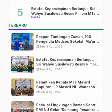
Estafet Kepemimpinan Berlanjut, Sri
Wahyu Susilowati Resmi Pimpin MTs
Berita
Ma’arif Sapuran
TERBARU
Respon Tantangan Zaman, 100
Pengelola Medsos Sekolah Ma’arif
Pekalongan Ikuti Pelatihan Literasi
calendar_month
Sen, 3 Agu 2026
Digital
Estafet Kepemimpinan Berlanjut,
Sri Wahyu Susilowati Resmi Pimpin
MTs Ma’arif Sapuran
calendar_month
Sen, 3 Agu 2026
Pelantikan Kepala MTs Ma’arif
Sapuran, LP Ma’arif NU Wonosobo
Tekankan Lima Amanah
calendar_month
Sen, 3 Agu 2026
Kepemimpinan Nahdliyah
Perkuat Lingkungan Ramah Santri,
RMI NU Gelar ‘Sambang Pesantren’