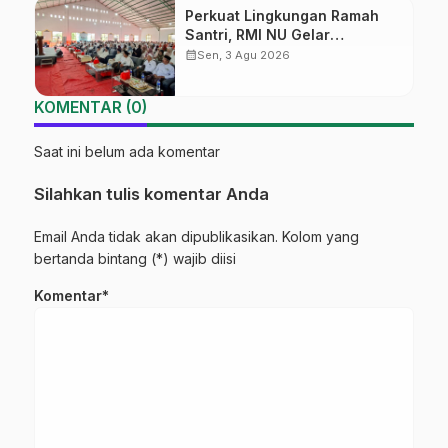
Perkuat Lingkungan Ramah
Santri, RMI NU Gelar
‘Sambang Pesantren’ di Pati
calendar_month
Sen, 3 Agu 2026
KOMENTAR (0)
Saat ini belum ada komentar
Silahkan tulis komentar Anda
Email Anda tidak akan dipublikasikan. Kolom yang
bertanda bintang (*) wajib diisi
Komentar*