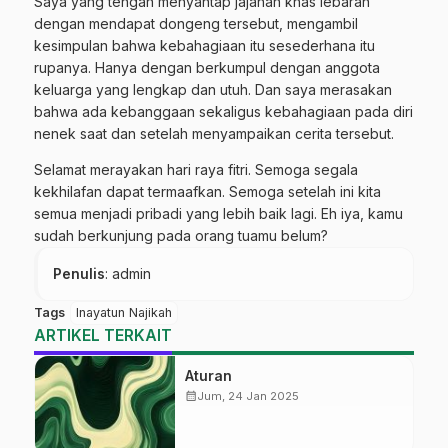
Saya yang tengah menyantap jajanan khas lebaran
dengan mendapat dongeng tersebut, mengambil
kesimpulan bahwa kebahagiaan itu sesederhana itu
rupanya. Hanya dengan berkumpul dengan anggota
keluarga yang lengkap dan utuh. Dan saya merasakan
bahwa ada kebanggaan sekaligus kebahagiaan pada diri
nenek saat dan setelah menyampaikan cerita tersebut.
Selamat merayakan hari raya fitri. Semoga segala
kekhilafan dapat termaafkan. Semoga setelah ini kita
semua menjadi pribadi yang lebih baik lagi. Eh iya, kamu
sudah berkunjung pada orang tuamu belum?
Penulis
: admin
Tags
Inayatun Najikah
ARTIKEL TERKAIT
Aturan
calendar_month
Jum, 24 Jan 2025