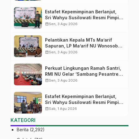
Digital
Estafet Kepemimpinan Berlanjut,
Sri Wahyu Susilowati Resmi Pimpin
MTs Ma’arif Sapuran
calendar_month
Sen, 3 Agu 2026
Pelantikan Kepala MTs Ma’arif
Sapuran, LP Ma’arif NU Wonosobo
Tekankan Lima Amanah
calendar_month
Sen, 3 Agu 2026
Kepemimpinan Nahdliyah
Perkuat Lingkungan Ramah Santri,
RMI NU Gelar ‘Sambang Pesantren’
di Pati
calendar_month
Sen, 3 Agu 2026
Estafet Kepemimpinan Berlanjut,
Sri Wahyu Susilowati Resmi Pimpin
MTs Ma’arif Sapuran
calendar_month
Sab, 1 Agu 2026
KATEGORI
Berita
(2,292)