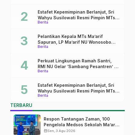
Digital
Estafet Kepemimpinan Berlanjut, Sri
Wahyu Susilowati Resmi Pimpin MTs
Berita
Ma’arif Sapuran
Pelantikan Kepala MTs Ma’arif
Sapuran, LP Ma’arif NU Wonosobo
Berita
Tekankan Lima Amanah
Kepemimpinan Nahdliyah
Perkuat Lingkungan Ramah Santri,
RMI NU Gelar ‘Sambang Pesantren’ di
Berita
Pati
Estafet Kepemimpinan Berlanjut, Sri
Wahyu Susilowati Resmi Pimpin MTs
Berita
Ma’arif Sapuran
TERBARU
Respon Tantangan Zaman, 100
Pengelola Medsos Sekolah Ma’arif
Pekalongan Ikuti Pelatihan Literasi
calendar_month
Sen, 3 Agu 2026