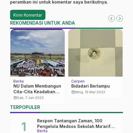
peramban ini untuk komentar saya berikutnya.
REKOMENDASI UNTUK ANDA
Berita
Cerpen
Be
NU Dalam Membangun
Bidadari Berlampu
S
Cita-Cita Keadaban
M
calendar_month
Ming, 19 Mar 2023
Bangsa
J
calendar_month
calendar_month
Sab, 7 Jan 2023
R
TERPOPULER
P
Respon Tantangan Zaman, 100
Pengelola Medsos Sekolah Ma’arif
Berita
Pekalongan Ikuti Pelatihan Literasi