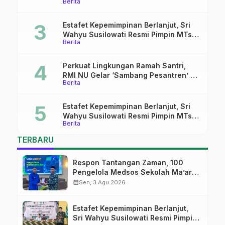
Berita
Tekankan Lima Amanah
Kepemimpinan Nahdliyah
Estafet Kepemimpinan Berlanjut, Sri
Wahyu Susilowati Resmi Pimpin MTs
Berita
Ma’arif Sapuran
Perkuat Lingkungan Ramah Santri,
RMI NU Gelar ‘Sambang Pesantren’ di
Berita
Pati
Estafet Kepemimpinan Berlanjut, Sri
Wahyu Susilowati Resmi Pimpin MTs
Berita
Ma’arif Sapuran
TERBARU
Respon Tantangan Zaman, 100
Pengelola Medsos Sekolah Ma’arif
Pekalongan Ikuti Pelatihan Literasi
calendar_month
Sen, 3 Agu 2026
Digital
Estafet Kepemimpinan Berlanjut,
Sri Wahyu Susilowati Resmi Pimpin