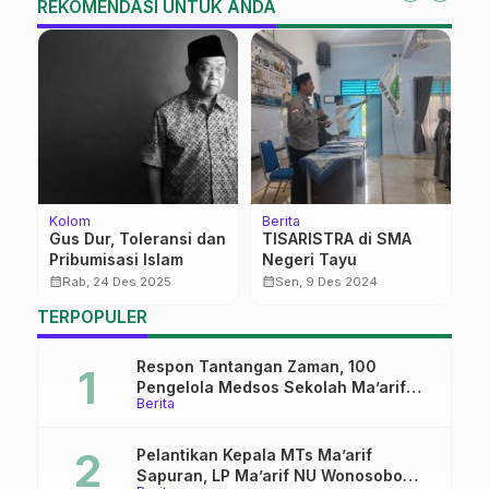
REKOMENDASI UNTUK ANDA
Kolom
Berita
Be
Gus Dur, Toleransi dan
TISARISTRA di SMA
P
Pribumisasi Islam
Negeri Tayu
G
L
calendar_month
calendar_month
calendar_month
Rab, 24 Des 2025
Sen, 9 Des 2024
TERPOPULER
Respon Tantangan Zaman, 100
Pengelola Medsos Sekolah Ma’arif
Berita
Pekalongan Ikuti Pelatihan Literasi
Digital
Pelantikan Kepala MTs Ma’arif
Sapuran, LP Ma’arif NU Wonosobo