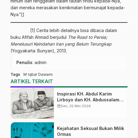
minum dan tenggelam dalam tautan rindu kepada-Nya,
dan mereka merasakan kenikmatan bermunajat kepada-
Nya.”[]
[1] Cerita lebih detailnya bisa dibaca dalam
buku Afifah Ahmad berjudul
The Road to Persia;
Menelusuri Keindahan Iran yang Belum Terungkap
(Yogyakarta: Bunyan), 2013.
Penulis
: admin
Tags
M Iqbal Dawami
ARTIKEL TERKAIT
Inspirasi KH. Abdul Karim
Lirboyo dan KH. Abdussalam
Kajen
calendar_month
Sen, 25 Mei 2026
Kejahatan Seksual Bukan Milik
Ormas