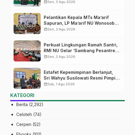
MTs Ma’arif Sapuran
calendar_month
Sen, 3 Agu 2026
Pelantikan Kepala MTs Ma’arif
Sapuran, LP Ma’arif NU Wonosobo
Tekankan Lima Amanah
calendar_month
Sen, 3 Agu 2026
Kepemimpinan Nahdliyah
Perkuat Lingkungan Ramah Santri,
RMI NU Gelar ‘Sambang Pesantren’
di Pati
calendar_month
Sen, 3 Agu 2026
Estafet Kepemimpinan Berlanjut,
Sri Wahyu Susilowati Resmi Pimpin
MTs Ma’arif Sapuran
calendar_month
Sab, 1 Agu 2026
KATEGORI
Berita
(2,292)
Celoteh
(74)
Cerpen
(52)
Ebooks
(101)