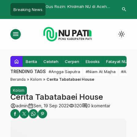
: Khidmah NU di Aceh
Selapanan Ansor Trangkil, Irham
PCNU : Jam’i
search
Breaking News
…
atan Batin Nahdliyin
Shodiq : Banser Harus Gemuk
Mengayomi J
erah
menu
light_mode
home
Berita
Celoteh
Cerpen
Ebooks
Fatayat NU
F
TRENDING TAGS
#Angga Saputra
#Niam At Majha
#Admin
Beranda
»
Kolom
»
Cerita Tabatabaei House
Kolom
Cerita Tabatabaei House
account_circle
calendar_month
visibility
comment
admin
Sen, 19 Sep 2022
320
0 komentar