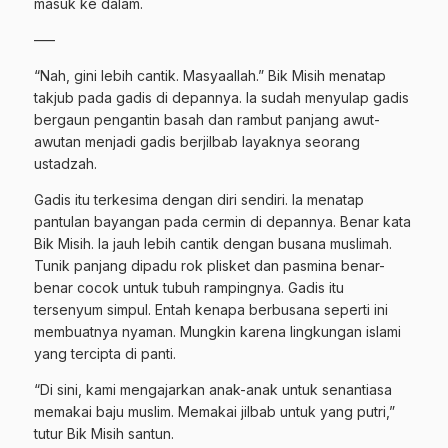
masuk ke dalam.
—–
“Nah, gini lebih cantik. Masyaallah.” Bik Misih menatap
takjub pada gadis di depannya. Ia sudah menyulap gadis
bergaun pengantin basah dan rambut panjang awut-
awutan menjadi gadis berjilbab layaknya seorang
ustadzah.
Gadis itu terkesima dengan diri sendiri. Ia menatap
pantulan bayangan pada cermin di depannya. Benar kata
Bik Misih. Ia jauh lebih cantik dengan busana muslimah.
Tunik panjang dipadu rok plisket dan pasmina benar-
benar cocok untuk tubuh rampingnya. Gadis itu
tersenyum simpul. Entah kenapa berbusana seperti ini
membuatnya nyaman. Mungkin karena lingkungan islami
yang tercipta di panti.
“Di sini, kami mengajarkan anak-anak untuk senantiasa
memakai baju muslim. Memakai jilbab untuk yang putri,”
tutur Bik Misih santun.