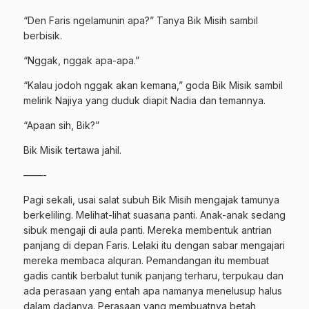
“Den Faris ngelamunin apa?” Tanya Bik Misih sambil
berbisik.
“Nggak, nggak apa-apa.”
“Kalau jodoh nggak akan kemana,” goda Bik Misik sambil
melirik Najiya yang duduk diapit Nadia dan temannya.
“Apaan sih, Bik?”
Bik Misik tertawa jahil.
——-
Pagi sekali, usai salat subuh Bik Misih mengajak tamunya
berkeliling. Melihat-lihat suasana panti. Anak-anak sedang
sibuk mengaji di aula panti. Mereka membentuk antrian
panjang di depan Faris. Lelaki itu dengan sabar mengajari
mereka membaca alquran. Pemandangan itu membuat
gadis cantik berbalut tunik panjang terharu, terpukau dan
ada perasaan yang entah apa namanya menelusup halus
dalam dadanya. Perasaan yang membuatnya betah