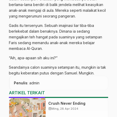
berlama-lama berdiri di balik jendela melihat keasyikan
anak-anak mengaji di aula. Mereka seperti malaikat kecil
yang mengerumuni seorang pangeran.
Gadis itu tersenyum. Sebuah imajinasi liar tiba-tiba
berlekebat dalam benaknya. Dimana ia sedang
mengajikan teh hangat pada suaminya yang setampan
Faris sedang memandu anak-anak mereka belajar
membaca Al-Quran.
“Aih, apa-apaan sih aku ini?”
Seandainya calon suaminya setampan itu, mungkin ia tak
begitu keberatan putus dengan Samuel. Mungkin.
Penulis
: admin
ARTIKEL TERKAIT
Crush Never Ending
calendar_month
Ming, 28 Apr 2024