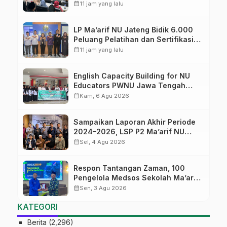
Diversifikasi, Harapan Baru dalam
calendar_month
11 jam yang lalu
dunia pendidikan
LP Ma’arif NU Jateng Bidik 6.000
Peluang Pelatihan dan Sertifikasi
bagi Lulusan SMK
calendar_month
11 jam yang lalu
English Capacity Building for NU
Educators PWNU Jawa Tengah
Batch#4; Membuka Jalan Menuju
calendar_month
Kam, 6 Agu 2026
Masa Depan
Sampaikan Laporan Akhir Periode
2024–2026, LSP P2 Ma’arif NU
Jateng Mantapkan Sinergi Link and
calendar_month
Sel, 4 Agu 2026
Match
Respon Tantangan Zaman, 100
Pengelola Medsos Sekolah Ma’arif
Pekalongan Ikuti Pelatihan Literasi
calendar_month
Sen, 3 Agu 2026
Digital
KATEGORI
Berita
(2,296)