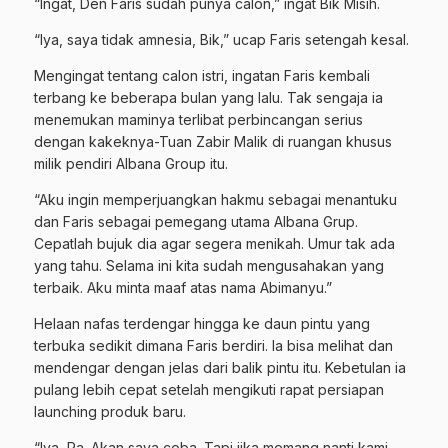
“Ingat, Den Faris sudah punya calon,” ingat Bik Misih.
“Iya, saya tidak amnesia, Bik,” ucap Faris setengah kesal.
Mengingat tentang calon istri, ingatan Faris kembali
terbang ke beberapa bulan yang lalu. Tak sengaja ia
menemukan maminya terlibat perbincangan serius
dengan kakeknya-Tuan Zabir Malik di ruangan khusus
milik pendiri Albana Group itu.
“Aku ingin memperjuangkan hakmu sebagai menantuku
dan Faris sebagai pemegang utama Albana Grup.
Cepatlah bujuk dia agar segera menikah. Umur tak ada
yang tahu. Selama ini kita sudah mengusahakan yang
terbaik. Aku minta maaf atas nama Abimanyu.”
Helaan nafas terdengar hingga ke daun pintu yang
terbuka sedikit dimana Faris berdiri. Ia bisa melihat dan
mendengar dengan jelas dari balik pintu itu. Kebetulan ia
pulang lebih cepat setelah mengikuti rapat persiapan
launching produk baru.
“Iya, Pa. Akan saya coba. Tapi jika memang nanti kami