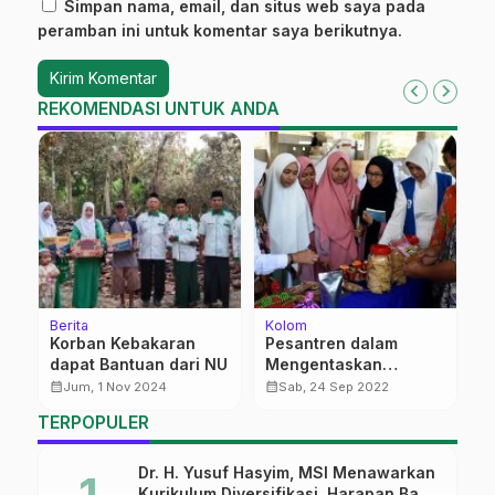
Simpan nama, email, dan situs web saya pada
peramban ini untuk komentar saya berikutnya.
REKOMENDASI UNTUK ANDA
Berita
Kolom
Be
Korban Kebakaran
Pesantren dalam
K
i
dapat Bantuan dari NU
Mengentaskan
d
Kemiskinan
d
calendar_month
calendar_month
calendar_month
Jum, 1 Nov 2024
Sab, 24 Sep 2022
TERPOPULER
Dr. H. Yusuf Hasyim, MSI Menawarkan
Kurikulum Diversifikasi, Harapan Baru