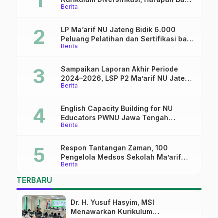
Berita
dalam dunia pendidikan
LP Ma’arif NU Jateng Bidik 6.000
Peluang Pelatihan dan Sertifikasi bagi
Berita
Lulusan SMK
Sampaikan Laporan Akhir Periode
2024–2026, LSP P2 Ma’arif NU Jateng
Berita
Mantapkan Sinergi Link and Match
English Capacity Building for NU
Educators PWNU Jawa Tengah
Berita
Batch#4; Membuka Jalan Menuju
Masa Depan
Respon Tantangan Zaman, 100
Pengelola Medsos Sekolah Ma’arif
Berita
Pekalongan Ikuti Pelatihan Literasi
Digital
TERBARU
Dr. H. Yusuf Hasyim, MSI
Menawarkan Kurikulum