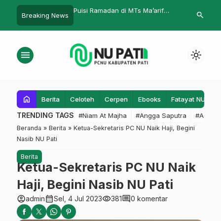
dan di MTs Ma’arif
Pernikahan Kritis Part 2
Meski Padat,
search
Breaking News
a Kaloran Temanggung
Gelar Bincan
Sakoma dan 
menu
light_mode
home
Berita
Celoteh
Cerpen
Ebooks
Fatayat NU
F
TRENDING TAGS
#Niam At Majha
#Angga Saputra
#Admin
Beranda
»
Berita
»
Ketua-Sekretaris PC NU Naik Haji, Begini
Nasib NU Pati
Berita
Ketua-Sekretaris PC NU Naik
Haji, Begini Nasib NU Pati
account_circle
calendar_month
visibility
comment
admin
Sel, 4 Jul 2023
381
0 komentar