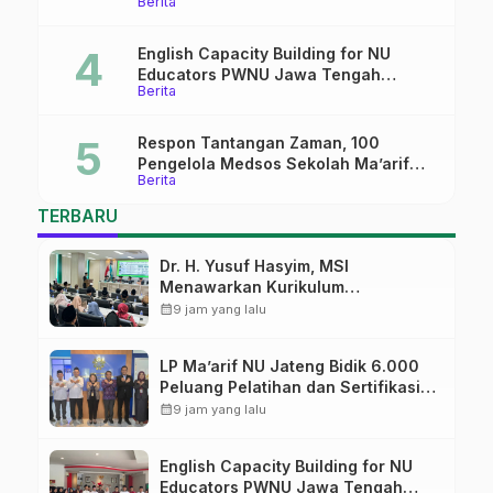
Berita
Mantapkan Sinergi Link and Match
English Capacity Building for NU
Educators PWNU Jawa Tengah
Berita
Batch#4; Membuka Jalan Menuju
Masa Depan
Respon Tantangan Zaman, 100
Pengelola Medsos Sekolah Ma’arif
Berita
Pekalongan Ikuti Pelatihan Literasi
Digital
TERBARU
Dr. H. Yusuf Hasyim, MSI
Menawarkan Kurikulum
Diversifikasi, Harapan Baru dalam
calendar_month
9 jam yang lalu
dunia pendidikan
LP Ma’arif NU Jateng Bidik 6.000
Peluang Pelatihan dan Sertifikasi
bagi Lulusan SMK
calendar_month
9 jam yang lalu
English Capacity Building for NU
Educators PWNU Jawa Tengah