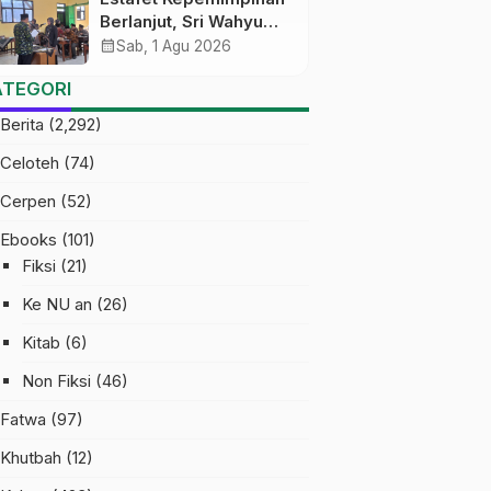
Berlanjut, Sri Wahyu
Susilowati Resmi
calendar_month
Sab, 1 Agu 2026
Pimpin MTs Ma’arif
ATEGORI
Sapuran
Berita
(2,292)
Celoteh
(74)
Cerpen
(52)
Ebooks
(101)
Fiksi
(21)
Ke NU an
(26)
Kitab
(6)
Non Fiksi
(46)
Fatwa
(97)
Khutbah
(12)