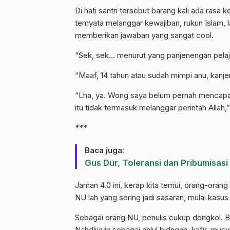
Di hati santri tersebut barang kali ada rasa
ternyata melanggar kewajiban, rukun Islam, l
memberikan jawaban yang sangat cool.
“Sek, sek… menurut yang panjenengan pelajari
“Maaf, 14 tahun atau sudah mimpi anu, kanje
“Lha, ya. Wong saya belum pernah mencapai 
itu tidak termasuk melanggar perintah Allah,
***
Baca juga:
Gus Dur, Toleransi dan Pribumisasi
Jaman 4.0 ini, kerap kita temui, orang-orang
NU lah yang sering jadi sasaran, mulai kasus 
Sebagai orang NU, penulis cukup dongkol.
Nahdliyyin sebagai ahlul bidngah, kafir, mu