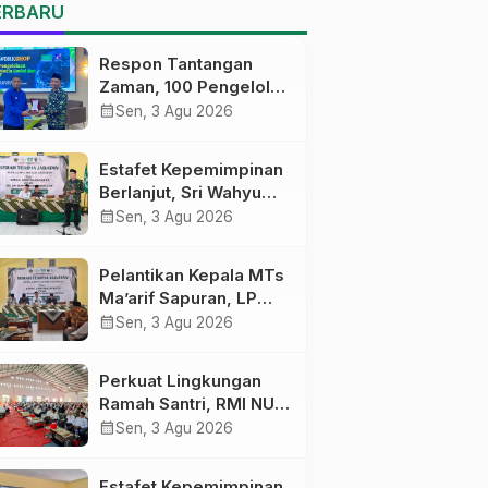
MTs Ma’arif Sapuran
ERBARU
Respon Tantangan
Zaman, 100 Pengelola
Medsos Sekolah
calendar_month
Sen, 3 Agu 2026
Ma’arif Pekalongan
Ikuti Pelatihan Literasi
Estafet Kepemimpinan
Digital
Berlanjut, Sri Wahyu
Susilowati Resmi
calendar_month
Sen, 3 Agu 2026
Pimpin MTs Ma’arif
Sapuran
Pelantikan Kepala MTs
Ma’arif Sapuran, LP
Ma’arif NU Wonosobo
calendar_month
Sen, 3 Agu 2026
Tekankan Lima
Amanah
Perkuat Lingkungan
Kepemimpinan
Ramah Santri, RMI NU
Nahdliyah
Gelar ‘Sambang
calendar_month
Sen, 3 Agu 2026
Pesantren’ di Pati
Estafet Kepemimpinan