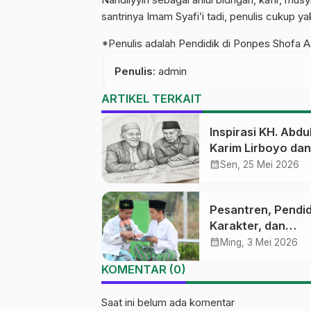
santrinya Imam Syafi’i tadi, penulis cukup 
*Penulis adalah Pendidik di Ponpes Shofa A
Penulis
: admin
ARTIKEL TERKAIT
Inspirasi KH. Abdu
Karim Lirboyo dan
Abdussalam Kaje
calendar_month
Sen, 25 Mei 2026
Pesantren, Pendi
Karakter, dan
Kekerasan Seksua
calendar_month
Ming, 3 Mei 2026
KOMENTAR (0)
Saat ini belum ada komentar