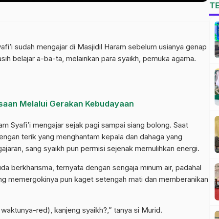
T
yafi’i sudah mengajar di Masjidil Haram sebelum usianya genap
asih belajar a-ba-ta, melainkan para syaikh, pemuka agama.
saan Melalui Gerakan Kebudayaan
mam Syafi’i mengajar sejak pagi sampai siang bolong. Saat
i dengan terik yang menghantam kepala dan dahaga yang
jaran, sang syaikh pun permisi sejenak memulihkan energi.
da berkharisma, ternyata dengan sengaja minum air, padahal
 yang memergokinya pun kaget setengah mati dan memberanikan
aktunya-red), kanjeng syaikh?,” tanya si Murid.