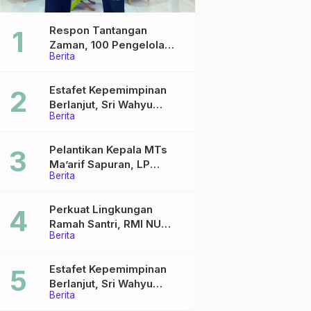
Respon Tantangan
Zaman, 100 Pengelola
Berita
Medsos Sekolah Ma’arif
Pekalongan Ikuti
Pelatihan Literasi Digital
Estafet Kepemimpinan
Berlanjut, Sri Wahyu
Berita
Susilowati Resmi Pimpin
MTs Ma’arif Sapuran
Pelantikan Kepala MTs
Ma’arif Sapuran, LP
Berita
Ma’arif NU Wonosobo
Tekankan Lima Amanah
Kepemimpinan Nahdliyah
Perkuat Lingkungan
Ramah Santri, RMI NU
Berita
Gelar ‘Sambang
Pesantren’ di Pati
Estafet Kepemimpinan
Berlanjut, Sri Wahyu
Berita
Susilowati Resmi Pimpin