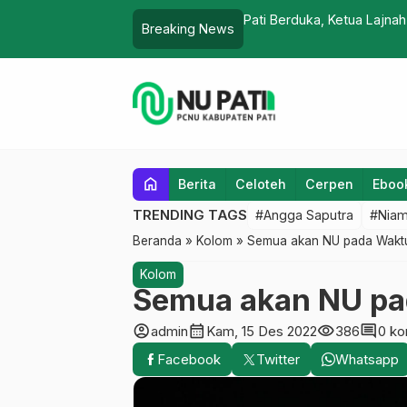
atul Ulama (KH Ali Fatah Ya’qub telah di
Singgah
Breaking News
…
home
Berita
Celoteh
Cerpen
Eboo
TRENDING TAGS
#Angga Saputra
#Niam
Beranda
»
Kolom
»
Semua akan NU pada Wakt
Kolom
Semua akan NU pa
account_circle
calendar_month
visibility
comment
admin
Kam, 15 Des 2022
386
0 ko
Facebook
Twitter
Whatsapp