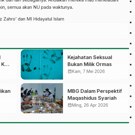
yakin, semua akan NU pada waktunya.
z Zahro’ dan MI Hidayatul Islam
l
Kejahatan Seksual
 KH.
Bukan Milik Ormas
n
calendar_month
Kam, 7 Mei 2026
dikan
MBG Dalam Perspektif
Maqashidus Syariah
l
calendar_month
Ming, 26 Apr 2026