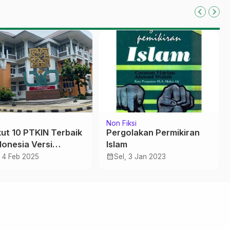
Non Fiksi
kut 10 PTKIN Terbaik
Pergolakan Permikiran
donesia Versi
Islam
metrics Januari
calendar_month
, 4 Feb 2025
Sel, 3 Jan 2023
5