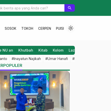
sebagai Center Studi Masyarakat
search
light_mode
SOSOK
TOKOH
CERPEN
PUISI
e NU an
Khutbah
Kitab
Kolom
Laziz NU
Lifestyle
anto
#Inayatun Najikah
#Umar Hanafi
#M Iqbal Dawami
#An
ERPOPULER