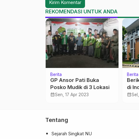
REKOMENDASI UNTUK ANDA
Berita
Berita
f NU Jateng
GP Ansor Pati Buka
Beri
 30 Ribu
Posko Mudik di 3 Lokasi
di In
 Majalah
Webo
calendar_month
calendar_month
ar 2026
Sen, 17 Apr 2023
Sel
tuk Penguatan
202
U di Sekolah
asah
Tentang
Sejarah Singkat NU