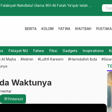
Pesantren 
BERITA
KOLOM
FATWA
KHUTBAH
PUSTAKA
ks
Fatayat NU
Fatwa
Fiksi
Gadgets
Inspirations
K
 At Majha
#Admin
#Luthfi Kareem
#Hamidulloh Ibda
#Sisw
T
unya
da Waktunya
mentar
Pinterest