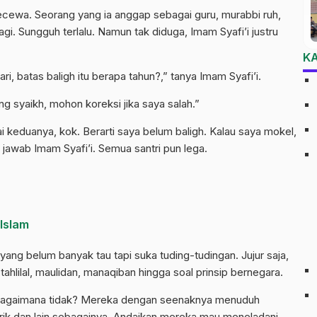
 kecewa. Seorang yang ia anggap sebagai guru, murabbi ruh,
agi. Sungguh terlalu. Namun tak diduga, Imam Syafi’i justru
K
, batas baligh itu berapa tahun?,” tanya Imam Syafi’i.
ng syaikh, mohon koreksi jika saya salah.”
keduanya, kok. Berarti saya belum baligh. Kalau saya mokel,
” jawab Imam Syafi’i. Semua santri pun lega.
 Islam
 yang belum banyak tau tapi suka tuding-tudingan. Jujur saja,
tahlilal, maulidan, manaqiban hingga soal prinsip bernegara.
 Bagaimana tidak? Mereka dengan seenaknya menuduh
syrik dan lain sebagainya. Andaikan mereka mau meneladani