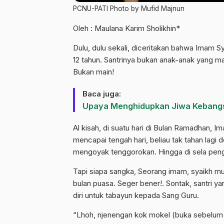
PCNU-PATI Photo by Mufid Majnun
Oleh : Maulana Karim Sholikhin*
Dulu, dulu sekali, diceritakan bahwa Imam S
12 tahun. Santrinya bukan anak-anak yang m
Bukan main!
Baca juga:
Upaya Menghidupkan Jiwa Kebang
Al kisah, di suatu hari di Bulan Ramadhan, I
mencapai tengah hari, beliau tak tahan lag
mengoyak tenggorokan. Hingga di sela penga
Tapi siapa sangka, Seorang imam, syaikh mu
bulan puasa. Seger bener!. Sontak, santri
diri untuk tabayun kepada Sang Guru.
“Lhoh, njenengan kok mokel (buka sebelum w