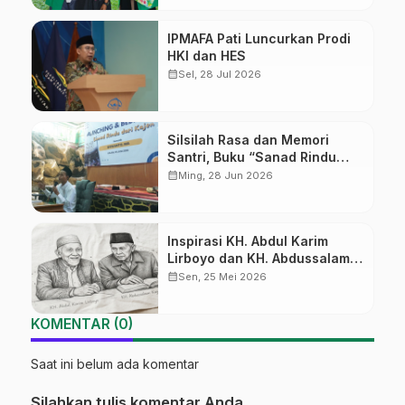
IPMAFA Pati Luncurkan Prodi
HKI dan HES
calendar_month
Sel, 28 Jul 2026
Silsilah Rasa dan Memori
Santri, Buku “Sanad Rindu
dari Kajen” Resmi Diluncurkan
calendar_month
Ming, 28 Jun 2026
di PP Ar-Roudloh
Inspirasi KH. Abdul Karim
Lirboyo dan KH. Abdussalam
Kajen
calendar_month
Sen, 25 Mei 2026
KOMENTAR (0)
Saat ini belum ada komentar
Silahkan tulis komentar Anda