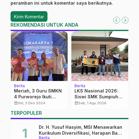
peramban ini untuk komentar saya berikutnya.
REKOMENDASI UNTUK ANDA
Berita
Berita
K
Meriah, 3 Guru SMKN
‎LKS Nasional 2026:
S
4 Purworejo Ikuti
Siswi SMK Sumpiuh
N
n
Festival Panen Belajar
Bikin Jateng
calendar_month
calendar_month
calendar_month
Sel, 3 Des 2024
Sab, 1 Agu 2026
PGP
Pertahankan Gelar
TERPOPULER
Juara Cabang Alat
Berat
Dr. H. Yusuf Hasyim, MSI Menawarkan
Kurikulum Diversifikasi, Harapan Baru
Berita
dalam dunia pendidikan