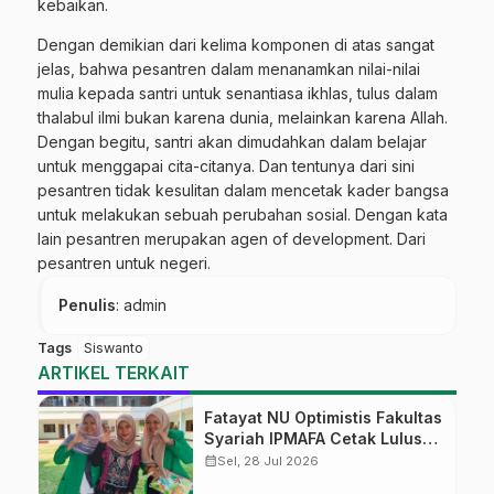
kebaikan.
Dengan demikian dari kelima komponen di atas sangat
jelas, bahwa pesantren dalam menanamkan nilai-nilai
mulia kepada santri untuk senantiasa ikhlas, tulus dalam
thalabul ilmi bukan karena dunia, melainkan karena Allah.
Dengan begitu, santri akan dimudahkan dalam belajar
untuk menggapai cita-citanya. Dan tentunya dari sini
pesantren tidak kesulitan dalam mencetak kader bangsa
untuk melakukan sebuah perubahan sosial. Dengan kata
lain pesantren merupakan agen of development. Dari
pesantren untuk negeri.
Penulis
: admin
Tags
Siswanto
ARTIKEL TERKAIT
Fatayat NU Optimistis Fakultas
Syariah IPMAFA Cetak Lulusan
yang Dibutuhkan Masyarakat
calendar_month
Sel, 28 Jul 2026