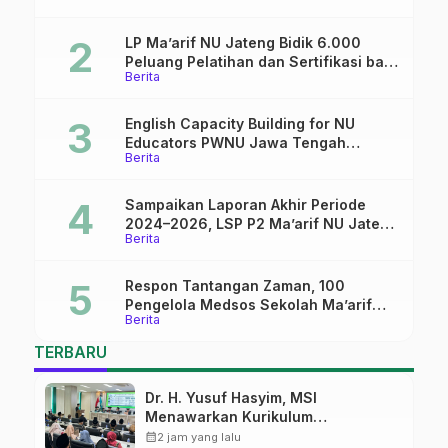
LP Ma’arif NU Jateng Bidik 6.000
Peluang Pelatihan dan Sertifikasi bagi
Berita
Lulusan SMK
English Capacity Building for NU
Educators PWNU Jawa Tengah
Berita
Batch#4; Membuka Jalan Menuju
Masa Depan
Sampaikan Laporan Akhir Periode
2024–2026, LSP P2 Ma’arif NU Jateng
Berita
Mantapkan Sinergi Link and Match
Respon Tantangan Zaman, 100
Pengelola Medsos Sekolah Ma’arif
Berita
Pekalongan Ikuti Pelatihan Literasi
Digital
TERBARU
Dr. H. Yusuf Hasyim, MSI
Menawarkan Kurikulum
Diversifikasi, Harapan Baru dalam
calendar_month
2 jam yang lalu