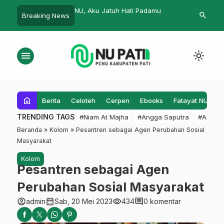
dan,
NU, Aku Jatuh Hati Padamu
PAC Muslima
search
Breaking News
Dua Ranting
menu
light_mode
home
Berita
Celoteh
Cerpen
Ebooks
Fatayat NU
F
TRENDING TAGS
#Niam At Majha
#Angga Saputra
#Admin
Beranda
»
Kolom
»
Pesantren sebagai Agen Perubahan Sosial
Masyarakat
Kolom
Pesantren sebagai Agen
Perubahan Sosial Masyarakat
account_circle
calendar_month
visibility
comment
admin
Sab, 20 Mei 2023
434
0 komentar