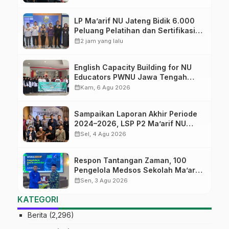
dunia pendidikan
LP Ma’arif NU Jateng Bidik 6.000
Peluang Pelatihan dan Sertifikasi
bagi Lulusan SMK
calendar_month
2 jam yang lalu
English Capacity Building for NU
Educators PWNU Jawa Tengah
Batch#4; Membuka Jalan Menuju
calendar_month
Kam, 6 Agu 2026
Masa Depan
Sampaikan Laporan Akhir Periode
2024–2026, LSP P2 Ma’arif NU
Jateng Mantapkan Sinergi Link and
calendar_month
Sel, 4 Agu 2026
Match
Respon Tantangan Zaman, 100
Pengelola Medsos Sekolah Ma’arif
Pekalongan Ikuti Pelatihan Literasi
calendar_month
Sen, 3 Agu 2026
Digital
KATEGORI
Berita
(2,296)