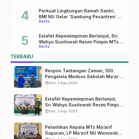
Kepemimpinan Nahdliyah
Perkuat Lingkungan Ramah Santri,
RMI NU Gelar ‘Sambang Pesantren’ di
Berita
Pati
Estafet Kepemimpinan Berlanjut, Sri
Wahyu Susilowati Resmi Pimpin MTs
Berita
Ma’arif Sapuran
TERBARU
Respon Tantangan Zaman, 100
Pengelola Medsos Sekolah Ma’arif
Pekalongan Ikuti Pelatihan Literasi
calendar_month
Sen, 3 Agu 2026
Digital
Estafet Kepemimpinan Berlanjut,
Sri Wahyu Susilowati Resmi Pimpin
MTs Ma’arif Sapuran
calendar_month
Sen, 3 Agu 2026
Pelantikan Kepala MTs Ma’arif
Sapuran, LP Ma’arif NU Wonosobo
Tekankan Lima Amanah