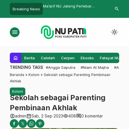
Kurban Saat Pandemi
Ma’arif NU Jateng Perlebar
Ini Pesan Ro
search
Breaking News
Bagi Warga NU
Kerjasama Internasional
Pati Jelang T
menu
light_mode
home
Berita
Celoteh
Cerpen
Ebooks
Fatayat NU
F
TRENDING TAGS
#Angga Saputra
#Niam At Majha
#Admin
Beranda
»
Kolom
»
Sekolah sebagai Parenting Pembinaan
Akhlak
Kolom
Sekolah sebagai Parenting
Pembinaan Akhlak
account_circle
calendar_month
visibility
comment
admin
Sab, 2 Sep 2023
408
0 komentar