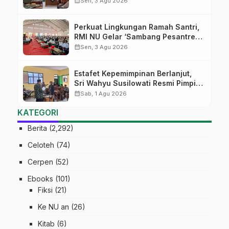
calendar_month
Sen, 3 Agu 2026
Kepemimpinan Nahdliyah
Perkuat Lingkungan Ramah Santri,
RMI NU Gelar ‘Sambang Pesantren’
di Pati
calendar_month
Sen, 3 Agu 2026
Estafet Kepemimpinan Berlanjut,
Sri Wahyu Susilowati Resmi Pimpin
MTs Ma’arif Sapuran
calendar_month
Sab, 1 Agu 2026
KATEGORI
Berita
(2,292)
Celoteh
(74)
Cerpen
(52)
Ebooks
(101)
Fiksi
(21)
Ke NU an
(26)
Kitab
(6)