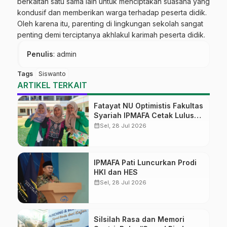
berkaitan satu sama lain untuk menciptakan suasana yang
kondusif dan memberikan warga terhadap peserta didik.
Oleh karena itu, parenting di lingkungan sekolah sangat
penting demi terciptanya akhlakul karimah peserta didik.
Penulis
: admin
Tags
Siswanto
ARTIKEL TERKAIT
Fatayat NU Optimistis Fakultas
Syariah IPMAFA Cetak Lulusan
yang Dibutuhkan Masyarakat
calendar_month
Sel, 28 Jul 2026
IPMAFA Pati Luncurkan Prodi
HKI dan HES
calendar_month
Sel, 28 Jul 2026
Silsilah Rasa dan Memori