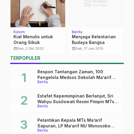
Kolom
Berita
Be
h
Kiat Menulis untuk
Menjaga Kelestarian
K
Orang Sibuk
Budaya Bangsa
U
calendar_month
calendar_month
calendar_month
Sen, 2 Okt 2023
Sab, 17 Jan 2015
TERPOPULER
Respon Tantangan Zaman, 100
Pengelola Medsos Sekolah Ma’arif
Berita
Pekalongan Ikuti Pelatihan Literasi
Digital
Estafet Kepemimpinan Berlanjut, Sri
Wahyu Susilowati Resmi Pimpin MTs
Berita
Ma’arif Sapuran
Pelantikan Kepala MTs Ma’arif
Sapuran, LP Ma’arif NU Wonosobo
Berita
Tekankan Lima Amanah