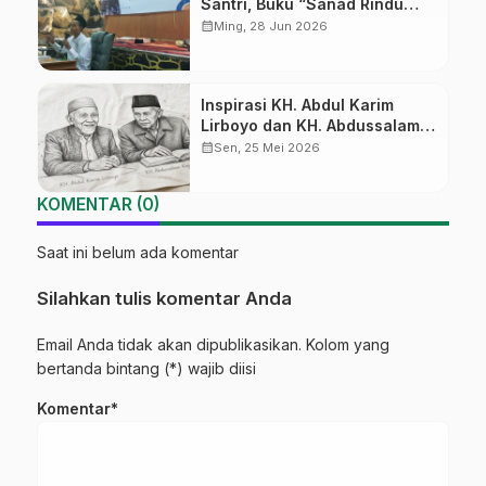
Santri, Buku “Sanad Rindu
dari Kajen” Resmi Diluncurkan
calendar_month
Ming, 28 Jun 2026
di PP Ar-Roudloh
Inspirasi KH. Abdul Karim
Lirboyo dan KH. Abdussalam
Kajen
calendar_month
Sen, 25 Mei 2026
KOMENTAR (0)
Saat ini belum ada komentar
Silahkan tulis komentar Anda
Email Anda tidak akan dipublikasikan. Kolom yang
bertanda bintang (*) wajib diisi
Komentar*