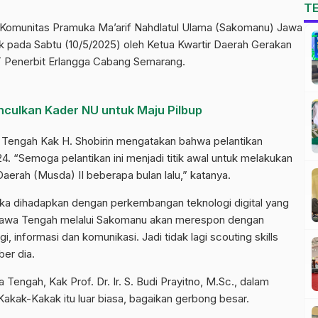
T
 Komunitas Pramuka Ma’arif Nahdlatul Ulama (Sakomanu) Jawa
k pada Sabtu (10/5/2025) oleh Ketua Kwartir Daerah Gerakan
 Penerbit Erlangga Cabang Semarang.
Munculkan Kader NU untuk Maju Pilbup
Tengah Kak H. Shobirin mengatakan bahwa pelantikan
4. “Semoga pelantikan ini menjadi titik awal untuk melakukan
erah (Musda) II beberapa bulan lalu,” katanya.
muka dihadapkan dengan perkembangan teknologi digital yang
U Jawa Tengah melalui Sakomanu akan merespon dengan
 informasi dan komunikasi. Jadi tidak lagi scouting skills
ber dia.
engah, Kak Prof. Dr. Ir. S. Budi Prayitno, M.Sc., dalam
ak-Kakak itu luar biasa, bagaikan gerbong besar.