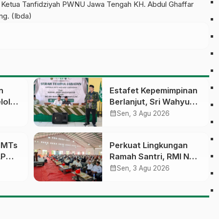
, Ketua Tanfidziyah PWNU Jawa Tengah KH. Abdul Ghaffar
ng. (Ibda)
n
Estafet Kepemimpinan
lola
Berlanjut, Sri Wahyu
Susilowati Resmi
calendar_month
Sen, 3 Agu 2026
an
Pimpin MTs Ma’arif
erasi
Sapuran
a MTs
Perkuat Lingkungan
LP
Ramah Santri, RMI NU
sobo
Gelar ‘Sambang
calendar_month
Sen, 3 Agu 2026
Pesantren’ di Pati
pinan