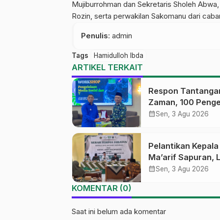
Mujiburrohman dan Sekretaris Sholeh Abwa
Rozin, serta perwakilan Sakomanu dari caba
Penulis
: admin
Tags
Hamidulloh Ibda
ARTIKEL TERKAIT
Respon Tantanga
Zaman, 100 Penge
Medsos Sekolah
calendar_month
Sen, 3 Agu 2026
Ma’arif Pekalong
Ikuti Pelatihan Lit
Pelantikan Kepal
Digital
Ma’arif Sapuran, 
Ma’arif NU Wono
calendar_month
Sen, 3 Agu 2026
Tekankan Lima
KOMENTAR (0)
Amanah Kepemim
Nahdliyah
Saat ini belum ada komentar