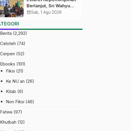
Berlanjut, Sri Wahyu
Susilowati Resmi
calendar_month
Sab, 1 Agu 2026
Pimpin MTs Ma’arif
ATEGORI
Sapuran
Berita
(2,292)
Celoteh
(74)
Cerpen
(52)
Ebooks
(101)
Fiksi
(21)
Ke NU an
(26)
Kitab
(6)
Non Fiksi
(46)
Fatwa
(97)
Khutbah
(12)