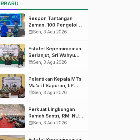
MTs Ma’arif Sapuran
ERBARU
Respon Tantangan
Zaman, 100 Pengelola
Medsos Sekolah
calendar_month
Sen, 3 Agu 2026
Ma’arif Pekalongan
Ikuti Pelatihan Literasi
Estafet Kepemimpinan
Digital
Berlanjut, Sri Wahyu
Susilowati Resmi
calendar_month
Sen, 3 Agu 2026
Pimpin MTs Ma’arif
Sapuran
Pelantikan Kepala MTs
Ma’arif Sapuran, LP
Ma’arif NU Wonosobo
calendar_month
Sen, 3 Agu 2026
Tekankan Lima
Amanah
Perkuat Lingkungan
Kepemimpinan
Ramah Santri, RMI NU
Nahdliyah
Gelar ‘Sambang
calendar_month
Sen, 3 Agu 2026
Pesantren’ di Pati
Estafet Kepemimpinan