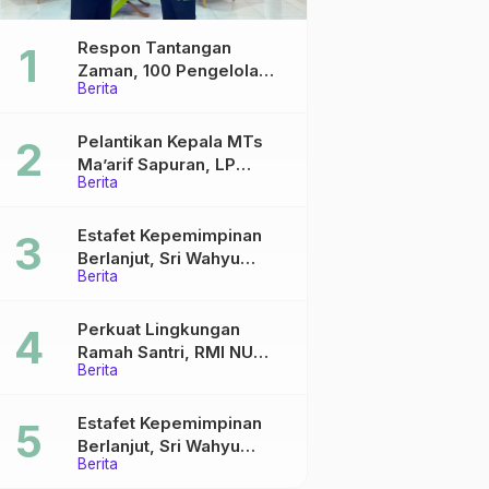
Respon Tantangan
Zaman, 100 Pengelola
Berita
Medsos Sekolah Ma’arif
Pekalongan Ikuti
Pelatihan Literasi Digital
Pelantikan Kepala MTs
Ma’arif Sapuran, LP
Berita
Ma’arif NU Wonosobo
Tekankan Lima Amanah
Kepemimpinan Nahdliyah
Estafet Kepemimpinan
Berlanjut, Sri Wahyu
Berita
Susilowati Resmi Pimpin
MTs Ma’arif Sapuran
Perkuat Lingkungan
Ramah Santri, RMI NU
Berita
Gelar ‘Sambang
Pesantren’ di Pati
Estafet Kepemimpinan
Berlanjut, Sri Wahyu
Berita
Susilowati Resmi Pimpin