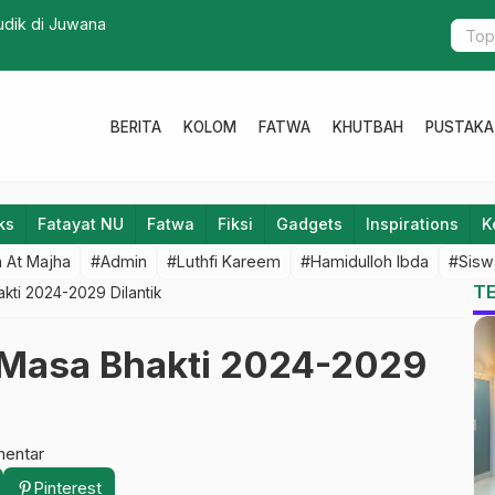
udik di Juwana
Bagai Pungg
BERITA
KOLOM
FATWA
KHUTBAH
PUSTAKA
ks
Fatayat NU
Fatwa
Fiksi
Gadgets
Inspirations
K
 At Majha
#Admin
#Luthfi Kareem
#Hamidulloh Ibda
#Sisw
T
ti 2024-2029 Dilantik
Masa Bhakti 2024-2029
mentar
Pinterest