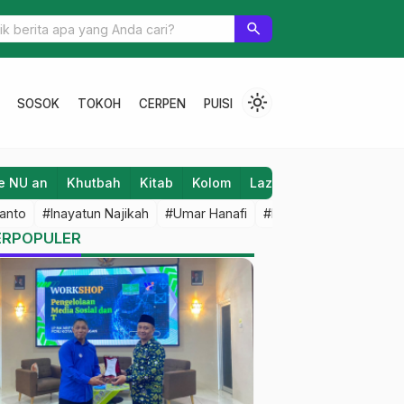
uk Menjerat Bulan Part 3
search
light_mode
SOSOK
TOKOH
CERPEN
PUISI
e NU an
Khutbah
Kitab
Kolom
Laziz NU
Lifestyle
anto
#Inayatun Najikah
#Umar Hanafi
#M Iqbal Dawami
#An
ERPOPULER