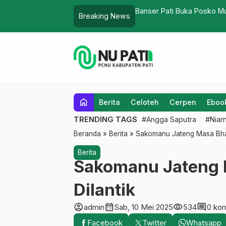
aring
Banser Pati Buka Posko M
Breaking News
home
Berita
Celoteh
Cerpen
Eboo
TRENDING TAGS
#Angga Saputra
#Niam
Beranda
»
Berita
»
Sakomanu Jateng Masa Bhak
Berita
Sakomanu Jateng 
Dilantik
account_circle
calendar_month
visibility
comment
admin
Sab, 10 Mei 2025
534
0 ko
Facebook
Twitter
Whatsapp