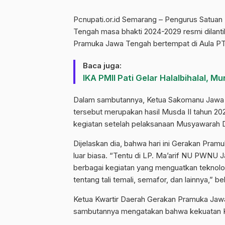
Pcnupati.or.id Semarang – Pengurus Satuan
Tengah masa bhakti 2024-2029 resmi dilanti
Pramuka Jawa Tengah bertempat di Aula PT
Baca juga:
IKA PMII Pati Gelar Halalbihalal, 
Dalam sambutannya, Ketua Sakomanu Jawa 
tersebut merupakan hasil Musda II tahun 202
kegiatan setelah pelaksanaan Musyawarah Da
Dijelaskan dia, bahwa hari ini Gerakan Pra
luar biasa. “Tentu di LP. Ma’arif NU PWN
berbagai kegiatan yang menguatkan teknologi,
tentang tali temali, semafor, dan lainnya,” be
Ketua Kwartir Daerah Gerakan Pramuka Jawa T
sambutannya mengatakan bahwa kekuatan Kak