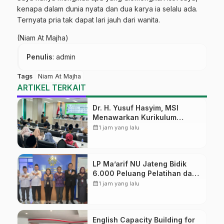
kenapa dalam dunia nyata dan dua karya ia selalu ada.
Ternyata pria tak dapat lari jauh dari wanita.
(Niam At Majha)
Penulis
: admin
Tags
Niam At Majha
ARTIKEL TERKAIT
Dr. H. Yusuf Hasyim, MSI
Menawarkan Kurikulum
Diversifikasi, Harapan Baru
calendar_month
1 jam yang lalu
dalam dunia pendidikan
LP Ma’arif NU Jateng Bidik
6.000 Peluang Pelatihan dan
Sertifikasi bagi Lulusan SMK
calendar_month
1 jam yang lalu
English Capacity Building for