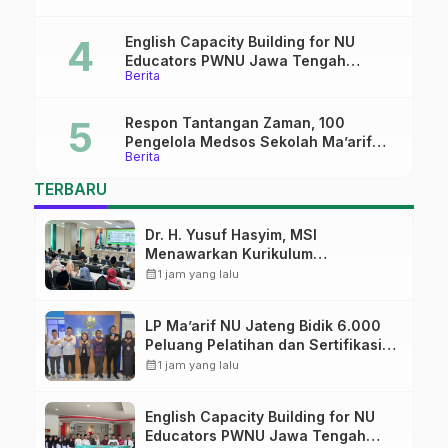
English Capacity Building for NU
Educators PWNU Jawa Tengah
Berita
Batch#4; Membuka Jalan Menuju
Masa Depan
Respon Tantangan Zaman, 100
Pengelola Medsos Sekolah Ma’arif
Berita
Pekalongan Ikuti Pelatihan Literasi
Digital
TERBARU
Dr. H. Yusuf Hasyim, MSI
Menawarkan Kurikulum
Diversifikasi, Harapan Baru dalam
calendar_month
1 jam yang lalu
dunia pendidikan
LP Ma’arif NU Jateng Bidik 6.000
Peluang Pelatihan dan Sertifikasi
bagi Lulusan SMK
calendar_month
1 jam yang lalu
English Capacity Building for NU
Educators PWNU Jawa Tengah