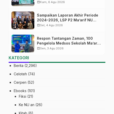
Batch#4; Membuka Jalan Menuju
calendar_month
Kam, 6 Agu 2026
Masa Depan
Sampaikan Laporan Akhir Periode
2024–2026, LSP P2 Ma’arif NU
Jateng Mantapkan Sinergi Link and
calendar_month
Sel, 4 Agu 2026
Match
Respon Tantangan Zaman, 100
Pengelola Medsos Sekolah Ma’arif
Pekalongan Ikuti Pelatihan Literasi
calendar_month
Sen, 3 Agu 2026
Digital
KATEGORI
Berita
(2,296)
Celoteh
(74)
Cerpen
(52)
Ebooks
(101)
Fiksi
(21)
Ke NU an
(26)
Kitab
(6)