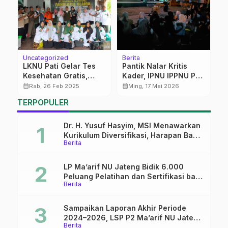
Uncategorized
Berita
Be
LKNU Pati Gelar Tes
Pantik Nalar Kritis
P
Kesehatan Gratis,
Kader, IPNU IPPNU Pati
G
Warga Antusias
Bedah Film “Pesta
B
calendar_month
calendar_month
calendar_month
Rab, 26 Feb 2025
Ming, 17 Mei 2026
Mengikuti
Babi”
B
TERPOPULER
Pemeriksaan
R
Dr. H. Yusuf Hasyim, MSI Menawarkan
Kurikulum Diversifikasi, Harapan Baru
Berita
dalam dunia pendidikan
LP Ma’arif NU Jateng Bidik 6.000
Peluang Pelatihan dan Sertifikasi bagi
Berita
Lulusan SMK
Sampaikan Laporan Akhir Periode
2024–2026, LSP P2 Ma’arif NU Jateng
Berita
Mantapkan Sinergi Link and Match