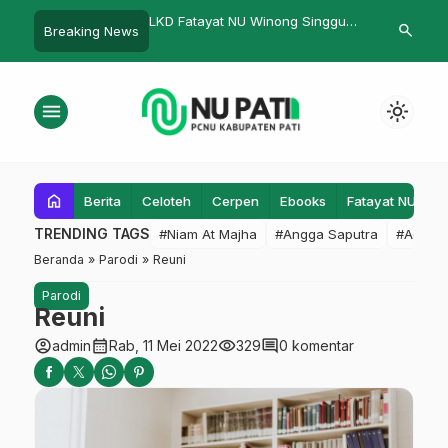
at NU Winong Singgung
Potret Takbir Keliling di Desa
PKPNU 2025 
search
Breaking News
Gender
Pancasila Pati, Non IsIam Ikut
Hari, Sekret
Menikmati
Siap!
menu
light_mode
home
Berita
Celoteh
Cerpen
Ebooks
Fatayat NU
F
TRENDING TAGS
#Niam At Majha
#Angga Saputra
#Admin
Beranda
»
Parodi
»
Reuni
Parodi
Reuni
account_circle
calendar_month
visibility
comment
admin
Rab, 11 Mei 2022
329
0 komentar