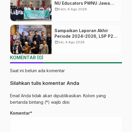
NU Educators PWNU Jawa
Tengah Batch#4; Membuka
calendar_month
Kam, 6 Agu 2026
Jalan Menuju Masa Depan
Sampaikan Laporan Akhir
Periode 2024–2026, LSP P2
Ma’arif NU Jateng Mantapkan
calendar_month
Sel, 4 Agu 2026
Sinergi Link and Match
KOMENTAR (0)
Saat ini belum ada komentar
Silahkan tulis komentar Anda
Email Anda tidak akan dipublikasikan. Kolom yang
bertanda bintang (*) wajib diisi
Komentar*