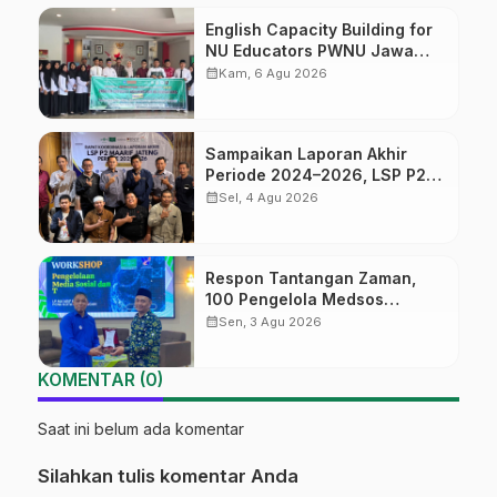
English Capacity Building for
NU Educators PWNU Jawa
Tengah Batch#4; Membuka
calendar_month
Kam, 6 Agu 2026
Jalan Menuju Masa Depan
Sampaikan Laporan Akhir
Periode 2024–2026, LSP P2
Ma’arif NU Jateng Mantapkan
calendar_month
Sel, 4 Agu 2026
Sinergi Link and Match
Respon Tantangan Zaman,
100 Pengelola Medsos
Sekolah Ma’arif Pekalongan
calendar_month
Sen, 3 Agu 2026
Ikuti Pelatihan Literasi Digital
KOMENTAR (0)
Saat ini belum ada komentar
Silahkan tulis komentar Anda