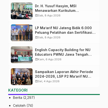
Dr. H. Yusuf Hasyim, MSI
Menawarkan Kurikulum
Diversifikasi, Harapan Baru dalam
calendar_month
Sab, 8 Agu 2026
dunia pendidikan
LP Ma’arif NU Jateng Bidik 6.000
Peluang Pelatihan dan Sertifikasi
bagi Lulusan SMK
calendar_month
Sab, 8 Agu 2026
English Capacity Building for NU
Educators PWNU Jawa Tengah
Batch#4; Membuka Jalan Menuju
calendar_month
Kam, 6 Agu 2026
Masa Depan
Sampaikan Laporan Akhir Periode
2024–2026, LSP P2 Ma’arif NU
Jateng Mantapkan Sinergi Link and
calendar_month
Sel, 4 Agu 2026
Match
KATEGORI
Berita
(2,297)
Celoteh
(74)