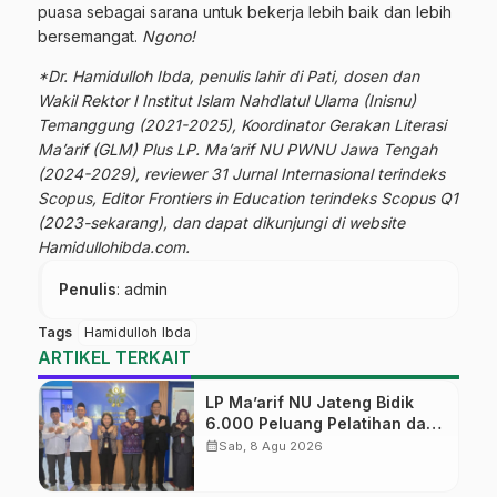
puasa sebagai sarana untuk bekerja lebih baik dan lebih
bersemangat.
Ngono!
*Dr. Hamidulloh Ibda, penulis lahir di Pati, dosen dan
Wakil Rektor I Institut Islam Nahdlatul Ulama (Inisnu)
Temanggung (2021-2025), Koordinator Gerakan Literasi
Ma’arif (GLM) Plus LP. Ma’arif NU PWNU Jawa Tengah
(2024-2029), reviewer 31 Jurnal Internasional terindeks
Scopus, Editor Frontiers in Education terindeks Scopus Q1
(2023-sekarang), dan dapat dikunjungi di website
Hamidullohibda.com
.
Penulis
: admin
Tags
Hamidulloh Ibda
ARTIKEL TERKAIT
LP Ma’arif NU Jateng Bidik
6.000 Peluang Pelatihan dan
Sertifikasi bagi Lulusan SMK
calendar_month
Sab, 8 Agu 2026