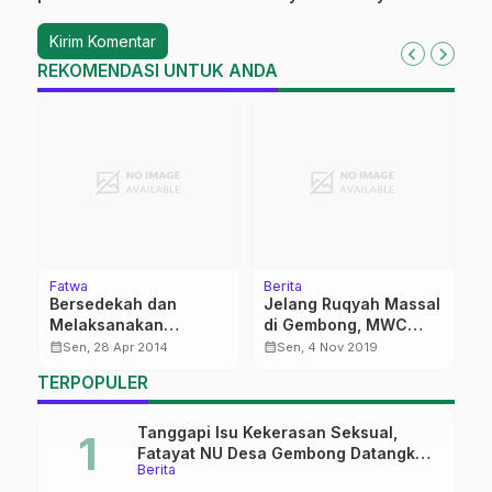
REKOMENDASI UNTUK ANDA
Fatwa
Berita
Be
Bersedekah dan
Jelang Ruqyah Massal
C
Melaksanakan
di Gembong, MWC
X
i
Tahlilan Pada Hari
Tepis Asumsi Negatif
G
calendar_month
calendar_month
calendar_month
Sen, 28 Apr 2014
Sen, 4 Nov 2019
Tertentu Setelah
Warga
R
TERPOPULER
Kematian
Tanggapi Isu Kekerasan Seksual,
Fatayat NU Desa Gembong Datangkan
Berita
Aktifis HAM