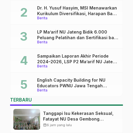
Dr. H. Yusuf Hasyim, MSI Menawarkan
Kurikulum Diversifikasi, Harapan Baru
Berita
dalam dunia pendidikan
LP Ma’arif NU Jateng Bidik 6.000
Peluang Pelatihan dan Sertifikasi bagi
Berita
Lulusan SMK
Sampaikan Laporan Akhir Periode
2024–2026, LSP P2 Ma’arif NU Jateng
Berita
Mantapkan Sinergi Link and Match
English Capacity Building for NU
Educators PWNU Jawa Tengah
Berita
Batch#4; Membuka Jalan Menuju
Masa Depan
TERBARU
Tanggapi Isu Kekerasan Seksual,
Fatayat NU Desa Gembong
Datangkan Aktifis HAM
calendar_month
6 jam yang lalu