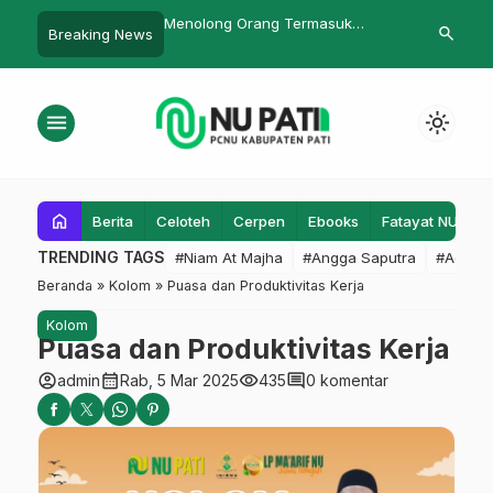
 Orang Termasuk
Santri Pesat Temanggung Diajak
Pj Bupati Pat
search
Breaking News
m`atan
Dakwah Lewat Media Massa
Teladani Rasu
menu
light_mode
home
Berita
Celoteh
Cerpen
Ebooks
Fatayat NU
F
TRENDING TAGS
#Niam At Majha
#Angga Saputra
#Admin
Beranda
»
Kolom
»
Puasa dan Produktivitas Kerja
Kolom
Puasa dan Produktivitas Kerja
account_circle
calendar_month
visibility
comment
admin
Rab, 5 Mar 2025
435
0 komentar