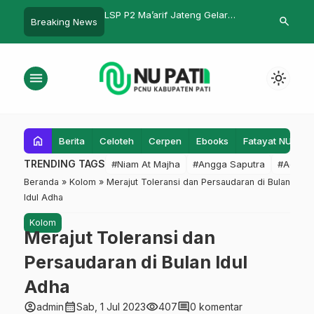
arif Jateng Gelar
Dosen Inisnu Sebut Menulis
Kaffarot (De
search
Breaking News
 Asesor:
Artikel di Scopus Lebih Mudah
Sudah Tua
rnakan MUK Sesuai
dari Sinta
BNSP
menu
light_mode
home
Berita
Celoteh
Cerpen
Ebooks
Fatayat NU
F
TRENDING TAGS
#Niam At Majha
#Angga Saputra
#Admin
Beranda
»
Kolom
»
Merajut Toleransi dan Persaudaran di Bulan
Idul Adha
Kolom
Merajut Toleransi dan
Persaudaran di Bulan Idul
Adha
account_circle
calendar_month
visibility
comment
admin
Sab, 1 Jul 2023
407
0 komentar