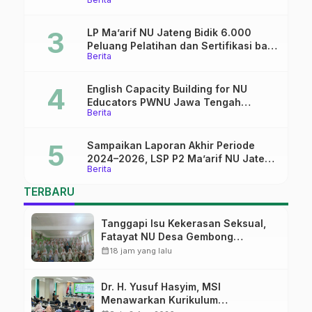
dalam dunia pendidikan
LP Ma’arif NU Jateng Bidik 6.000
Peluang Pelatihan dan Sertifikasi bagi
Berita
Lulusan SMK
English Capacity Building for NU
Educators PWNU Jawa Tengah
Berita
Batch#4; Membuka Jalan Menuju
Masa Depan
Sampaikan Laporan Akhir Periode
2024–2026, LSP P2 Ma’arif NU Jateng
Berita
Mantapkan Sinergi Link and Match
TERBARU
Tanggapi Isu Kekerasan Seksual,
Fatayat NU Desa Gembong
Datangkan Aktifis HAM
calendar_month
18 jam yang lalu
Dr. H. Yusuf Hasyim, MSI
Menawarkan Kurikulum