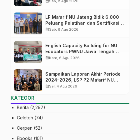
Diversifikasi, Harapan Baru dalam
calendar_month
Sab, 8 Agu 2026
dunia pendidikan
LP Ma’arif NU Jateng Bidik 6.000
Peluang Pelatihan dan Sertifikasi
bagi Lulusan SMK
calendar_month
Sab, 8 Agu 2026
English Capacity Building for NU
Educators PWNU Jawa Tengah
Batch#4; Membuka Jalan Menuju
calendar_month
Kam, 6 Agu 2026
Masa Depan
Sampaikan Laporan Akhir Periode
2024–2026, LSP P2 Ma’arif NU
Jateng Mantapkan Sinergi Link and
calendar_month
Sel, 4 Agu 2026
Match
KATEGORI
Berita
(2,297)
Celoteh
(74)
Cerpen
(52)
Ebooks
(101)