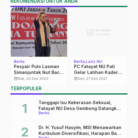
REKOMENDASI UNTUK ANDA
Berita
Berita
Laziz NU
K
Pesyair Pulo Lasman
PC Fatayat NU Pati
N
Simanjuntak Ikut Baca
Gelar Latihan Kader
M
Puisi Pendoa Yang
Lanjutan di Jrahi
calendar_month
calendar_month
calendar_month
Rab, 20 Des 2023
Sen, 27 Des 2021
Lupa Nama Tuhannya
TERPOPULER
Karya Nuyang Jaimee
Tanggapi Isu Kekerasan Seksual,
Fatayat NU Desa Gembong Datangkan
Berita
Aktifis HAM
Dr. H. Yusuf Hasyim, MSI Menawarkan
Kurikulum Diversifikasi, Harapan Baru
Berita