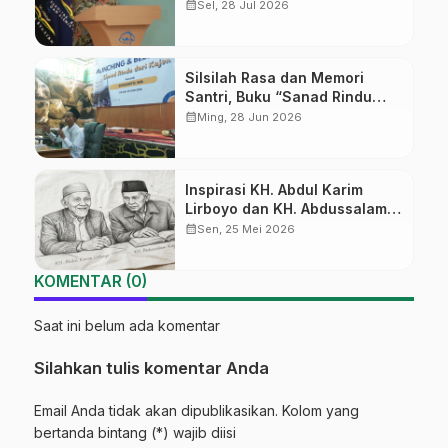
calendar_month
Sel, 28 Jul 2026
Silsilah Rasa dan Memori
Santri, Buku “Sanad Rindu
dari Kajen” Resmi Diluncurkan
calendar_month
Ming, 28 Jun 2026
di PP Ar-Roudloh
Inspirasi KH. Abdul Karim
Lirboyo dan KH. Abdussalam
Kajen
calendar_month
Sen, 25 Mei 2026
KOMENTAR (0)
Saat ini belum ada komentar
Silahkan tulis komentar Anda
Email Anda tidak akan dipublikasikan. Kolom yang
bertanda bintang (*) wajib diisi