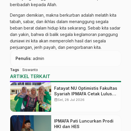
beribadah kepada Allah.
Dengan demikian, makna berkurban adalah melatih kita
tabah, sabar, dan ikhlas dalam menanggung segala
beban berat dalam hidup kita sekarang. Sebab kita sadar
dan yakin, bahwa di balik segala keglamoran panggung
duniawi ini kita akan memperoleh hasil dari segala
perjuangan, jerih payah, dan pengorbanan kita.
Penulis
: admin
Tags
Siswanto
ARTIKEL TERKAIT
Fatayat NU Optimistis Fakultas
Syariah IPMAFA Cetak Lulusan
yang Dibutuhkan Masyarakat
calendar_month
Sel, 28 Jul 2026
IPMAFA Pati Luncurkan Prodi
HKI dan HES