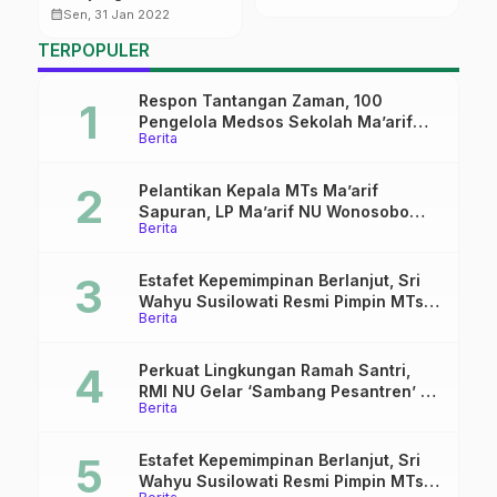
sebelum Dilantik
calendar_month
calendar_month
Sen, 31 Jan 2022
TERPOPULER
Respon Tantangan Zaman, 100
Pengelola Medsos Sekolah Ma’arif
Berita
Pekalongan Ikuti Pelatihan Literasi
Digital
Pelantikan Kepala MTs Ma’arif
Sapuran, LP Ma’arif NU Wonosobo
Berita
Tekankan Lima Amanah
Kepemimpinan Nahdliyah
Estafet Kepemimpinan Berlanjut, Sri
Wahyu Susilowati Resmi Pimpin MTs
Berita
Ma’arif Sapuran
Perkuat Lingkungan Ramah Santri,
RMI NU Gelar ‘Sambang Pesantren’ di
Berita
Pati
Estafet Kepemimpinan Berlanjut, Sri
Wahyu Susilowati Resmi Pimpin MTs