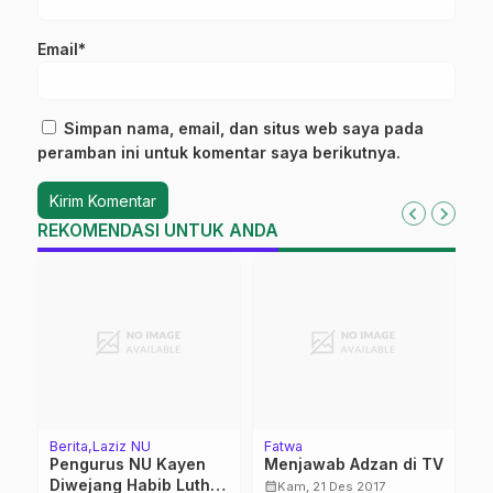
Email*
Simpan nama, email, dan situs web saya pada
peramban ini untuk komentar saya berikutnya.
REKOMENDASI UNTUK ANDA
Berita
Laziz NU
Fatwa
K
Pengurus NU Kayen
Menjawab Adzan di TV
I
Diwejang Habib Luthfi
L
calendar_month
Kam, 21 Des 2017