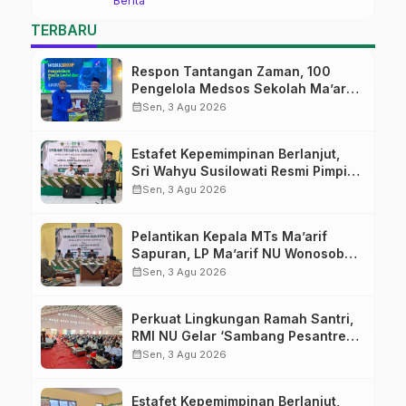
Berita
Ma’arif Sapuran
TERBARU
Respon Tantangan Zaman, 100
Pengelola Medsos Sekolah Ma’arif
Pekalongan Ikuti Pelatihan Literasi
calendar_month
Sen, 3 Agu 2026
Digital
Estafet Kepemimpinan Berlanjut,
Sri Wahyu Susilowati Resmi Pimpin
MTs Ma’arif Sapuran
calendar_month
Sen, 3 Agu 2026
Pelantikan Kepala MTs Ma’arif
Sapuran, LP Ma’arif NU Wonosobo
Tekankan Lima Amanah
calendar_month
Sen, 3 Agu 2026
Kepemimpinan Nahdliyah
Perkuat Lingkungan Ramah Santri,
RMI NU Gelar ‘Sambang Pesantren’
di Pati
calendar_month
Sen, 3 Agu 2026
Estafet Kepemimpinan Berlanjut,