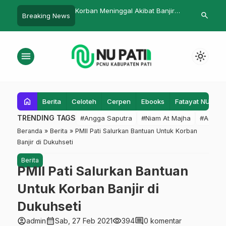
inggal Akibat Banjir
Ma’arif NU Kabupaten Pekalongan
70 Kiai Pati
search
Breaking News
…
i Sinomwidodo
dan Wakashio Indonesia Jajaki
Pesantren
o Jadi 2 Orang
Kerjasama
menu
light_mode
home
Berita
Celoteh
Cerpen
Ebooks
Fatayat NU
F
TRENDING TAGS
#Angga Saputra
#Niam At Majha
#Admin
Beranda
»
Berita
»
PMII Pati Salurkan Bantuan Untuk Korban
Banjir di Dukuhseti
Berita
PMII Pati Salurkan Bantuan
Untuk Korban Banjir di
Dukuhseti
account_circle
calendar_month
visibility
comment
admin
Sab, 27 Feb 2021
394
0 komentar