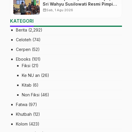
Sri Wahyu Susilowati Resmi Pimpin
MTs Ma’arif Sapuran
calendar_month
Sab, 1 Agu 2026
KATEGORI
Berita
(2,292)
Celoteh
(74)
Cerpen
(52)
Ebooks
(101)
Fiksi
(21)
Ke NU an
(26)
Kitab
(6)
Non Fiksi
(46)
Fatwa
(97)
Khutbah
(12)
Kolom
(423)