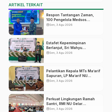
ARTIKEL TERKAIT
Respon Tantangan Zaman,
100 Pengelola Medsos
Sekolah Ma’arif Pekalongan
calendar_month
Sen, 3 Agu 2026
Ikuti Pelatihan Literasi Digital
Estafet Kepemimpinan
Berlanjut, Sri Wahyu
Susilowati Resmi Pimpin MTs
calendar_month
Sen, 3 Agu 2026
Ma’arif Sapuran
Pelantikan Kepala MTs Ma’arif
Sapuran, LP Ma’arif NU
Wonosobo Tekankan Lima
calendar_month
Sen, 3 Agu 2026
Amanah Kepemimpinan
Nahdliyah
Perkuat Lingkungan Ramah
Santri, RMI NU Gelar
‘Sambang Pesantren’ di Pati
calendar_month
Sen, 3 Agu 2026