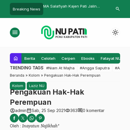
ah Kajen Pati Jalin
Nilai-Nilai Islam Nusantara
NU dan Wira
search
Breaking News
a Strategis dengan UIN
Satukan Keberagaman dalam
o Semarang
Bingkai Pendidikan
menu
light_mode
home
Berita
Celoteh
Cerpen
Ebooks
Fatayat NU
F
TRENDING TAGS
#Niam At Majha
#Angga Saputra
#Admin
Beranda
»
Kolom
»
Pengakuan Hak-Hak Perempuan
Kolom
Laziz NU
Pengakuan Hak-Hak
Perempuan
account_circle
calendar_month
visibility
comment
admin
Sab, 25 Sep 2021
363
0 komentar
Oleh :
Inayatun Najikhah*