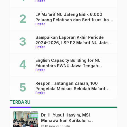
Berita
dalam dunia pendidikan
LP Ma’arif NU Jateng Bidik 6.000
Peluang Pelatihan dan Sertifikasi bagi
Berita
Lulusan SMK
Sampaikan Laporan Akhir Periode
2024–2026, LSP P2 Ma’arif NU Jateng
Berita
Mantapkan Sinergi Link and Match
English Capacity Building for NU
Educators PWNU Jawa Tengah
Berita
Batch#4; Membuka Jalan Menuju
Masa Depan
Respon Tantangan Zaman, 100
Pengelola Medsos Sekolah Ma’arif
Berita
Pekalongan Ikuti Pelatihan Literasi
Digital
TERBARU
Dr. H. Yusuf Hasyim, MSI
Menawarkan Kurikulum
Diversifikasi, Harapan Baru dalam
calendar_month
16 jam yang lalu