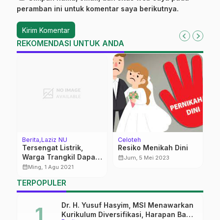
peramban ini untuk komentar saya berikutnya.
REKOMENDASI UNTUK ANDA
Berita
Laziz NU
Celoteh
Be
Tersengat Listrik,
Resiko Menikah Dini
N
ik
Warga Trangkil Dapat
P
calendar_month
Jum, 5 Mei 2023
Bantuan dari Lazisnu
calendar_month
calendar_month
Ming, 1 Agu 2021
TERPOPULER
Dr. H. Yusuf Hasyim, MSI Menawarkan
Kurikulum Diversifikasi, Harapan Baru