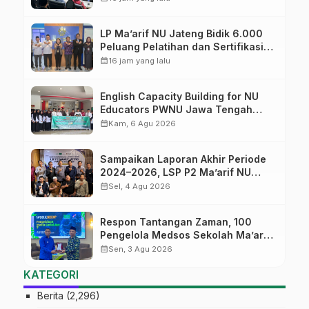
dunia pendidikan
LP Ma’arif NU Jateng Bidik 6.000
Peluang Pelatihan dan Sertifikasi
bagi Lulusan SMK
calendar_month
16 jam yang lalu
English Capacity Building for NU
Educators PWNU Jawa Tengah
Batch#4; Membuka Jalan Menuju
calendar_month
Kam, 6 Agu 2026
Masa Depan
Sampaikan Laporan Akhir Periode
2024–2026, LSP P2 Ma’arif NU
Jateng Mantapkan Sinergi Link and
calendar_month
Sel, 4 Agu 2026
Match
Respon Tantangan Zaman, 100
Pengelola Medsos Sekolah Ma’arif
Pekalongan Ikuti Pelatihan Literasi
calendar_month
Sen, 3 Agu 2026
Digital
KATEGORI
Berita
(2,296)