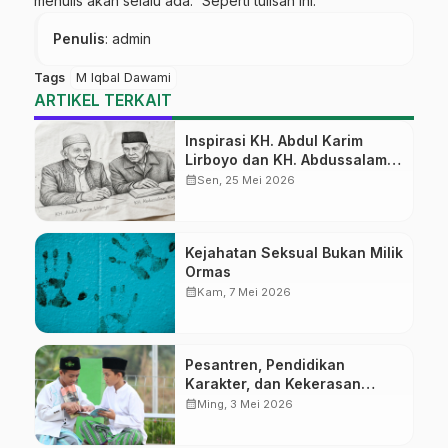
menulis akan selalu ada.” Seperti tulisan ini.
Penulis
: admin
Tags
M Iqbal Dawami
ARTIKEL TERKAIT
Inspirasi KH. Abdul Karim
Lirboyo dan KH. Abdussalam
Kajen
calendar_month
Sen, 25 Mei 2026
Kejahatan Seksual Bukan Milik
Ormas
calendar_month
Kam, 7 Mei 2026
Pesantren, Pendidikan
Karakter, dan Kekerasan
Seksual
calendar_month
Ming, 3 Mei 2026