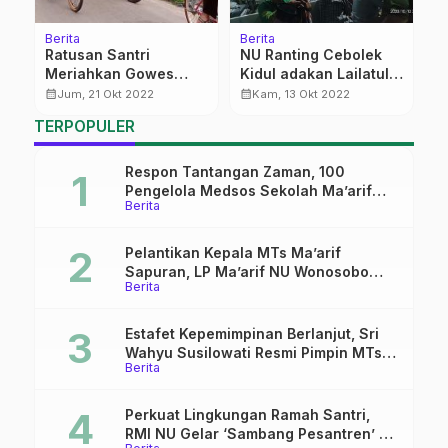
Berita
Berita
Be
Ratusan Santri
NU Ranting Cebolek
S
Meriahkan Gowes
Kidul adakan Lailatul
M
Bareng MWCNU
Ijtima’
T
calendar_month
calendar_month
calendar_month
Jum, 21 Okt 2022
Kam, 13 Okt 2022
Trangkil
P
TERPOPULER
K
Respon Tantangan Zaman, 100
Pengelola Medsos Sekolah Ma’arif
Berita
Pekalongan Ikuti Pelatihan Literasi
Digital
Pelantikan Kepala MTs Ma’arif
Sapuran, LP Ma’arif NU Wonosobo
Berita
Tekankan Lima Amanah
Kepemimpinan Nahdliyah
Estafet Kepemimpinan Berlanjut, Sri
Wahyu Susilowati Resmi Pimpin MTs
Berita
Ma’arif Sapuran
Perkuat Lingkungan Ramah Santri,
RMI NU Gelar ‘Sambang Pesantren’ di