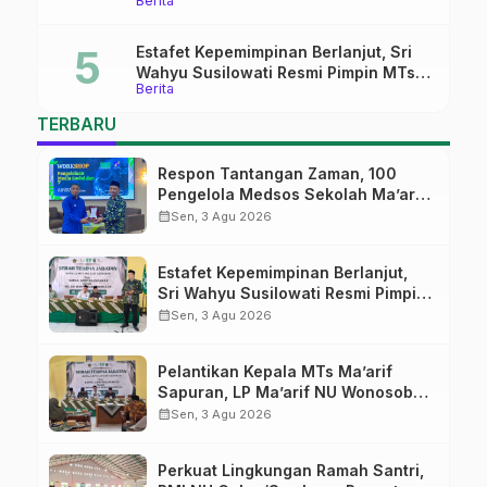
Berita
Pati
Estafet Kepemimpinan Berlanjut, Sri
Wahyu Susilowati Resmi Pimpin MTs
Berita
Ma’arif Sapuran
TERBARU
Respon Tantangan Zaman, 100
Pengelola Medsos Sekolah Ma’arif
Pekalongan Ikuti Pelatihan Literasi
calendar_month
Sen, 3 Agu 2026
Digital
Estafet Kepemimpinan Berlanjut,
Sri Wahyu Susilowati Resmi Pimpin
MTs Ma’arif Sapuran
calendar_month
Sen, 3 Agu 2026
Pelantikan Kepala MTs Ma’arif
Sapuran, LP Ma’arif NU Wonosobo
Tekankan Lima Amanah
calendar_month
Sen, 3 Agu 2026
Kepemimpinan Nahdliyah
Perkuat Lingkungan Ramah Santri,