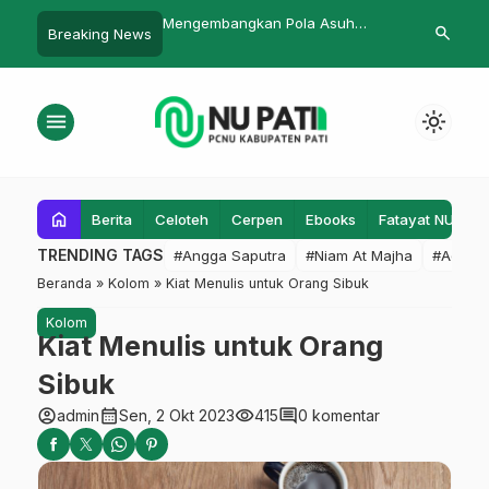
alurkan Air Bersih ke
Mengembangkan Pola Asuh
Tanya Jawab
search
Breaking News
Terdampak Kekeringan
Demokratis di Lingkungan
Keluarga
menu
light_mode
home
Berita
Celoteh
Cerpen
Ebooks
Fatayat NU
F
TRENDING TAGS
#Angga Saputra
#Niam At Majha
#Admin
Beranda
»
Kolom
»
Kiat Menulis untuk Orang Sibuk
Kolom
Kiat Menulis untuk Orang
Sibuk
account_circle
calendar_month
visibility
comment
admin
Sen, 2 Okt 2023
415
0 komentar