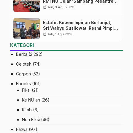
RMI NU Gelar ‘Sambang Pesantren’
di Pati
calendar_month
Sen, 3 Agu 2026
Estafet Kepemimpinan Berlanjut,
Sri Wahyu Susilowati Resmi Pimpin
MTs Ma’arif Sapuran
calendar_month
Sab, 1 Agu 2026
KATEGORI
Berita
(2,292)
Celoteh
(74)
Cerpen
(52)
Ebooks
(101)
Fiksi
(21)
Ke NU an
(26)
Kitab
(6)
Non Fiksi
(46)
Fatwa
(97)