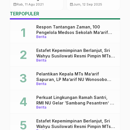
Baru
Pendidikan Bahas
calendar_month
calendar_month
calendar_month
Rab, 11 Agu 2021
Jum, 12 Sep 2025
Sakoma dan Kemah
TERPOPULER
Internasional
Respon Tantangan Zaman, 100
Pengelola Medsos Sekolah Ma’arif
Berita
Pekalongan Ikuti Pelatihan Literasi
Digital
Estafet Kepemimpinan Berlanjut, Sri
Wahyu Susilowati Resmi Pimpin MTs
Berita
Ma’arif Sapuran
Pelantikan Kepala MTs Ma’arif
Sapuran, LP Ma’arif NU Wonosobo
Berita
Tekankan Lima Amanah
Kepemimpinan Nahdliyah
Perkuat Lingkungan Ramah Santri,
RMI NU Gelar ‘Sambang Pesantren’ di
Berita
Pati
Estafet Kepemimpinan Berlanjut, Sri
Wahyu Susilowati Resmi Pimpin MTs