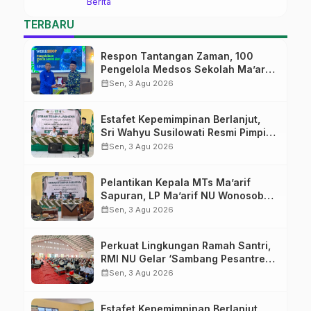
Berita
Ma’arif Sapuran
TERBARU
Respon Tantangan Zaman, 100
Pengelola Medsos Sekolah Ma’arif
Pekalongan Ikuti Pelatihan Literasi
calendar_month
Sen, 3 Agu 2026
Digital
Estafet Kepemimpinan Berlanjut,
Sri Wahyu Susilowati Resmi Pimpin
MTs Ma’arif Sapuran
calendar_month
Sen, 3 Agu 2026
Pelantikan Kepala MTs Ma’arif
Sapuran, LP Ma’arif NU Wonosobo
Tekankan Lima Amanah
calendar_month
Sen, 3 Agu 2026
Kepemimpinan Nahdliyah
Perkuat Lingkungan Ramah Santri,
RMI NU Gelar ‘Sambang Pesantren’
di Pati
calendar_month
Sen, 3 Agu 2026
Estafet Kepemimpinan Berlanjut,