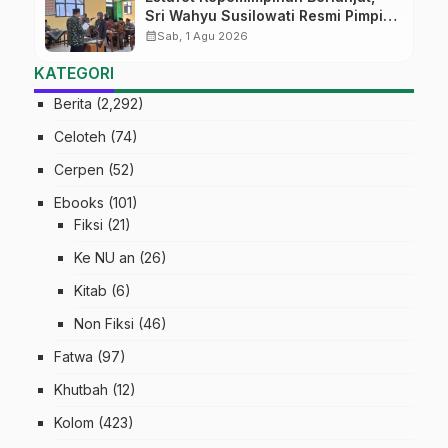
Sri Wahyu Susilowati Resmi Pimpin
MTs Ma’arif Sapuran
calendar_month
Sab, 1 Agu 2026
KATEGORI
Berita
(2,292)
Celoteh
(74)
Cerpen
(52)
Ebooks
(101)
Fiksi
(21)
Ke NU an
(26)
Kitab
(6)
Non Fiksi
(46)
Fatwa
(97)
Khutbah
(12)
Kolom
(423)