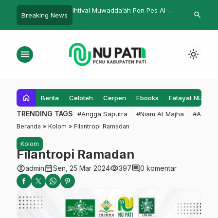
wadda’ah Pon Pes Al-
Ketua HPN Jateng Optimis
Plt Bupati Pa
search
Breaking News
…
tri
Indonesia Akan menjadi Negara
Keliling Pak
dengan Ekonomi yang Kuat
menu
light_mode
home
Berita
Celoteh
Cerpen
Ebooks
Fatayat NU
F
TRENDING TAGS
#Angga Saputra
#Niam At Majha
#Admin
Beranda
»
Kolom
»
Filantropi Ramadan
Kolom
Filantropi Ramadan
account_circle
calendar_month
visibility
comment
admin
Sen, 25 Mar 2024
397
0 komentar