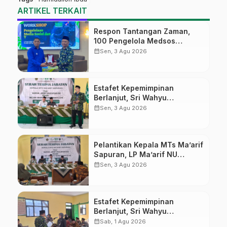
ARTIKEL TERKAIT
Respon Tantangan Zaman,
100 Pengelola Medsos
Sekolah Ma’arif Pekalongan
calendar_month
Sen, 3 Agu 2026
Ikuti Pelatihan Literasi Digital
Estafet Kepemimpinan
Berlanjut, Sri Wahyu
Susilowati Resmi Pimpin MTs
calendar_month
Sen, 3 Agu 2026
Ma’arif Sapuran
Pelantikan Kepala MTs Ma’arif
Sapuran, LP Ma’arif NU
Wonosobo Tekankan Lima
calendar_month
Sen, 3 Agu 2026
Amanah Kepemimpinan
Nahdliyah
Estafet Kepemimpinan
Berlanjut, Sri Wahyu
Susilowati Resmi Pimpin MTs
calendar_month
Sab, 1 Agu 2026