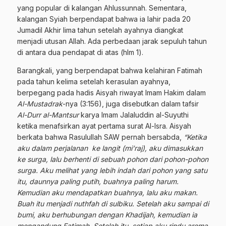
yang popular di kalangan Ahlussunnah. Sementara,
kalangan Syiah berpendapat bahwa ia lahir pada 20
Jumadil Akhir lima tahun setelah ayahnya diangkat
menjadi utusan Allah. Ada perbedaan jarak sepuluh tahun
di antara dua pendapat di atas (hlm 1).
Barangkali, yang berpendapat bahwa kelahiran Fatimah
pada tahun kelima setelah kerasulan ayahnya,
berpegang pada hadis Aisyah riwayat Imam Hakim dalam
Al-Mustadrak
-nya (3:156), juga disebutkan dalam tafsir
Al-Durr al-Mantsur
karya Imam Jalaluddin al-Suyuthi
ketika menafsirkan ayat pertama surat Al-Isra. Aisyah
berkata bahwa Rasulullah SAW pernah bersabda,
“Ketika
aku dalam perjalanan ke langit (mi’raj), aku dimasukkan
ke surga, lalu berhenti di sebuah pohon dari pohon-pohon
surga. Aku melihat yang lebih indah dari pohon yang satu
itu, daunnya paling putih, buahnya paling harum.
Kemudian aku mendapatkan buahnya, lalu aku makan.
Buah itu menjadi nuthfah di sulbiku. Setelah aku sampai di
bumi, aku berhubungan dengan Khadijah, kemudian ia
mengandung Fatimah. Setelah itu, setiap aku rindu aroma