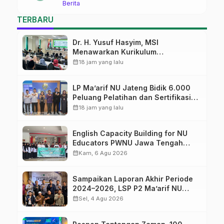
Berita
Pekalongan Ikuti Pelatihan Literasi
Digital
TERBARU
Dr. H. Yusuf Hasyim, MSI
Menawarkan Kurikulum
Diversifikasi, Harapan Baru dalam
calendar_month
18 jam yang lalu
dunia pendidikan
LP Ma’arif NU Jateng Bidik 6.000
Peluang Pelatihan dan Sertifikasi
bagi Lulusan SMK
calendar_month
18 jam yang lalu
English Capacity Building for NU
Educators PWNU Jawa Tengah
Batch#4; Membuka Jalan Menuju
calendar_month
Kam, 6 Agu 2026
Masa Depan
Sampaikan Laporan Akhir Periode
2024–2026, LSP P2 Ma’arif NU
Jateng Mantapkan Sinergi Link and
calendar_month
Sel, 4 Agu 2026
Match