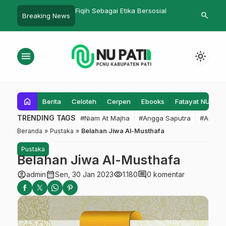
gai Etika Bersosial
Memecah Kebisuan
ISNU Adakan 
search
Breaking News
…
menu
light_mode
home
Berita
Celoteh
Cerpen
Ebooks
Fatayat NU
F
TRENDING TAGS
#Niam At Majha
#Angga Saputra
#Admin
Beranda
»
Pustaka
»
Belahan Jiwa Al-Musthafa
Pustaka
Belahan Jiwa Al-Musthafa
account_circle
calendar_month
visibility
comment
admin
Sen, 30 Jan 2023
1.180
0 komentar