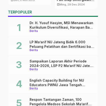
Sen, 2 Nov 2015
g
Kinerja Pengurus
T
calendar_month
calendar_month
Ming, 29 Des 2024
S
TERPOPULER
M
I
Dr. H. Yusuf Hasyim, MSI Menawarkan
Kurikulum Diversifikasi, Harapan Baru
Berita
dalam dunia pendidikan
LP Ma’arif NU Jateng Bidik 6.000
Peluang Pelatihan dan Sertifikasi bagi
Berita
Lulusan SMK
Sampaikan Laporan Akhir Periode
2024–2026, LSP P2 Ma’arif NU Jateng
Berita
Mantapkan Sinergi Link and Match
English Capacity Building for NU
Educators PWNU Jawa Tengah
Berita
Batch#4; Membuka Jalan Menuju
Masa Depan
Respon Tantangan Zaman, 100
Pengelola Medsos Sekolah Ma’arif