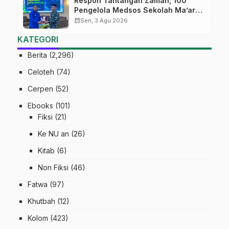
Respon Tantangan Zaman, 100
Pengelola Medsos Sekolah Ma’arif
Pekalongan Ikuti Pelatihan Literasi
calendar_month
Sen, 3 Agu 2026
Digital
KATEGORI
Berita
(2,296)
Celoteh
(74)
Cerpen
(52)
Ebooks
(101)
Fiksi
(21)
Ke NU an
(26)
Kitab
(6)
Non Fiksi
(46)
Fatwa
(97)
Khutbah
(12)
Kolom
(423)