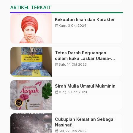
ARTIKEL TERKAIT
Kekuatan Iman dan Karakter
calendar_month
Kam, 3 Okt 2024
Tetes Darah Perjuangan
dalam Buku Laskar Ulama-
Santri
calendar_month
Sab, 14 Okt 2023
Sirah Mulia Ummul Mukminin
calendar_month
Ming, 5 Feb 2023
Cukuplah Kematian Sebagai
Nasihat!
calendar_month
Sel, 27 Des 2022