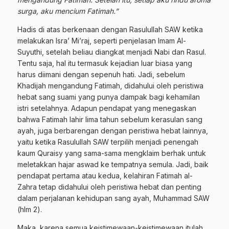
surga, aku mencium Fatimah.”
Hadis di atas berkenaan dengan Rasulullah SAW ketika
melakukan Isra’ Mi’raj, seperti penjelasan Imam Al-
Suyuthi, setelah beliau diangkat menjadi Nabi dan Rasul.
Tentu saja, hal itu termasuk kejadian luar biasa yang
harus diimani dengan sepenuh hati. Jadi, sebelum
Khadijah mengandung Fatimah, didahului oleh peristiwa
hebat sang suami yang punya dampak bagi kehamilan
istri setelahnya. Adapun pendapat yang menegaskan
bahwa Fatimah lahir lima tahun sebelum kerasulan sang
ayah, juga berbarengan dengan peristiwa hebat lainnya,
yaitu ketika Rasulullah SAW terpilih menjadi penengah
kaum Quraisy yang sama-sama mengklaim berhak untuk
meletakkan hajar aswad ke tempatnya semula. Jadi, baik
pendapat pertama atau kedua, kelahiran Fatimah al-
Zahra tetap didahului oleh peristiwa hebat dan penting
dalam perjalanan kehidupan sang ayah, Muhammad SAW
(hlm 2).
Maka, karena semua keistimewaan-keistimewaan itulah,