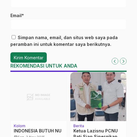
Email*
Simpan nama, email, dan situs web saya pada
peramban ini untuk komentar saya berikutnya.
REKOMENDASI UNTUK ANDA
Kolom
Berita
Be
ni
INDONESIA BUTUH NU
Ketua Lazisnu PCNU
​
i
Pati Siap Sinergikan
K
calendar_month