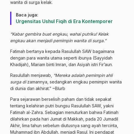
wanita di surga kelak.
Baca juga:
Urgensitas Ushul Fiqih di Era Kontemporer
“Kabar gembira buat engkau, wahai putriku! Kelak
engkau akan menjadi pemimpin wanita di surga.”
Fatimah bertanya kepada Rasulullah SAW bagaimana
dengan para wanita utama seperti ibunya (Sayyidah
Khadijah), Mariam binti Imran, dan Asiyah istri Fir’aun.
Rasulullah menjawab,
“Mereka adalah pemimpin ahli
surga di
zamannya, sedangkan engkau pemimpin wanita
di dunia dan akhirat.” ~Blurb
Para sejarawan berselisih paham dan tidak sepakat
tentang kelahiran putri bungsu Rasulullah SAW, yakni
Fatimah al-Zahra. Sebagian menuturkan bahwa Fatimah
dilahirkan pada hari Jumat di Makkah, pada 20 Jumadil
Akhir, lima tahun sebelum diutusnya sang ayah tercinta,
Muhammad ibn Abdullah, menjadi Rasul. Ini pendapat