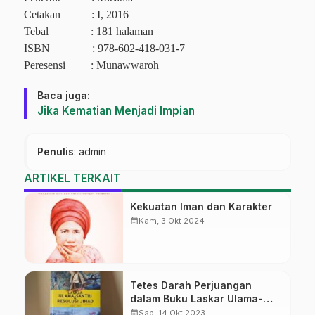
Cetakan
: I, 2016
Tebal
: 181 halaman
ISBN
: 978-602-418-031-7
Peresensi
: Munawwaroh
Baca juga:
Jika Kematian Menjadi Impian
Penulis
: admin
ARTIKEL TERKAIT
Kekuatan Iman dan Karakter
calendar_month
Kam, 3 Okt 2024
Tetes Darah Perjuangan
dalam Buku Laskar Ulama-
Santri
calendar_month
Sab, 14 Okt 2023