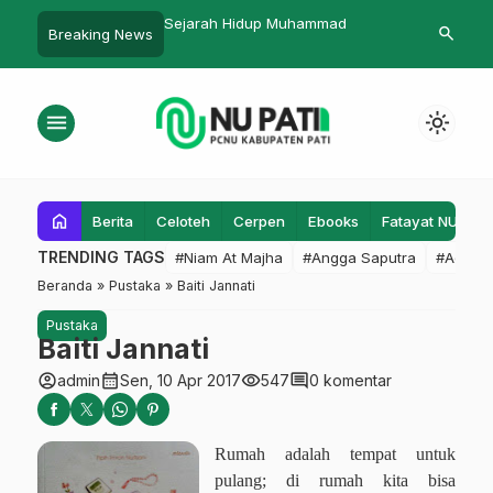
lah
Sejarah Hidup Muhammad
Peringati Maulid Nabi, PR I
search
Breaking News
Blingjati Gelar Safari Mauli
menu
light_mode
home
Berita
Celoteh
Cerpen
Ebooks
Fatayat NU
F
TRENDING TAGS
#Niam At Majha
#Angga Saputra
#Admin
Beranda
»
Pustaka
»
Baiti Jannati
Pustaka
Baiti Jannati
account_circle
calendar_month
visibility
comment
admin
Sen, 10 Apr 2017
547
0 komentar
Rumah adalah tempat untuk
pulang; di rumah kita bisa