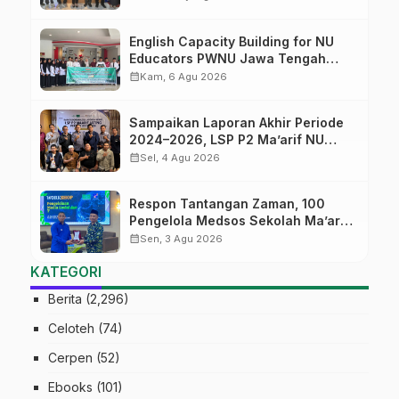
English Capacity Building for NU
Educators PWNU Jawa Tengah
Batch#4; Membuka Jalan Menuju
calendar_month
Kam, 6 Agu 2026
Masa Depan
Sampaikan Laporan Akhir Periode
2024–2026, LSP P2 Ma’arif NU
Jateng Mantapkan Sinergi Link and
calendar_month
Sel, 4 Agu 2026
Match
Respon Tantangan Zaman, 100
Pengelola Medsos Sekolah Ma’arif
Pekalongan Ikuti Pelatihan Literasi
calendar_month
Sen, 3 Agu 2026
Digital
KATEGORI
Berita
(2,296)
Celoteh
(74)
Cerpen
(52)
Ebooks
(101)