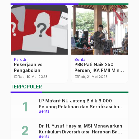
Parodi
Berita
P
Pekerjaan vs
PBB Pati Naik 250
F
Pengabdian
Persen, IKA PMII Minta
B
Pemkab Libatkan
calendar_month
calendar_month
calendar_month
Rab, 10 Mei 2023
Rab, 21 Mei 2025
Publik
TERPOPULER
LP Ma’arif NU Jateng Bidik 6.000
Peluang Pelatihan dan Sertifikasi bagi
Berita
Lulusan SMK
Dr. H. Yusuf Hasyim, MSI Menawarkan
Kurikulum Diversifikasi, Harapan Baru
Berita
dalam dunia pendidikan