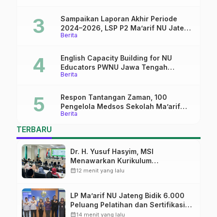
Sampaikan Laporan Akhir Periode
2024–2026, LSP P2 Ma’arif NU Jateng
Berita
Mantapkan Sinergi Link and Match
English Capacity Building for NU
Educators PWNU Jawa Tengah
Berita
Batch#4; Membuka Jalan Menuju
Masa Depan
Respon Tantangan Zaman, 100
Pengelola Medsos Sekolah Ma’arif
Berita
Pekalongan Ikuti Pelatihan Literasi
Digital
TERBARU
Dr. H. Yusuf Hasyim, MSI
Menawarkan Kurikulum
Diversifikasi, Harapan Baru dalam
calendar_month
12 menit yang lalu
dunia pendidikan
LP Ma’arif NU Jateng Bidik 6.000
Peluang Pelatihan dan Sertifikasi
bagi Lulusan SMK
calendar_month
14 menit yang lalu