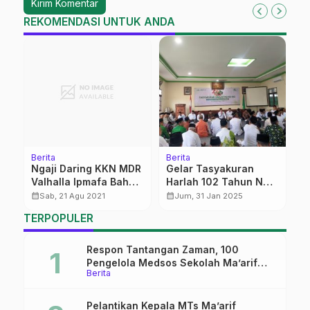
REKOMENDASI UNTUK ANDA
Berita
Berita
Be
Ngaji Daring KKN MDR
Gelar Tasyakuran
L
Valhalla Ipmafa Bahas
Harlah 102 Tahun NU,
S
Vaksin
PCNU Pati Beri
K
calendar_month
calendar_month
calendar_month
Sab, 21 Agu 2021
Jum, 31 Jan 2025
Harapan Pada Pemkab
TERPOPULER
Respon Tantangan Zaman, 100
Pengelola Medsos Sekolah Ma’arif
Berita
Pekalongan Ikuti Pelatihan Literasi
Digital
Pelantikan Kepala MTs Ma’arif