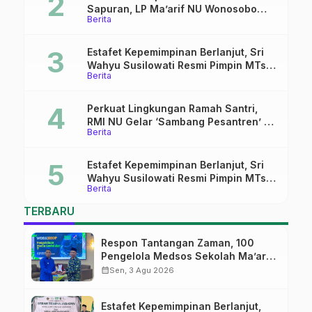
Sapuran, LP Ma’arif NU Wonosobo
Berita
Tekankan Lima Amanah
Kepemimpinan Nahdliyah
Estafet Kepemimpinan Berlanjut, Sri
Wahyu Susilowati Resmi Pimpin MTs
Berita
Ma’arif Sapuran
Perkuat Lingkungan Ramah Santri,
RMI NU Gelar ‘Sambang Pesantren’ di
Berita
Pati
Estafet Kepemimpinan Berlanjut, Sri
Wahyu Susilowati Resmi Pimpin MTs
Berita
Ma’arif Sapuran
TERBARU
Respon Tantangan Zaman, 100
Pengelola Medsos Sekolah Ma’arif
Pekalongan Ikuti Pelatihan Literasi
calendar_month
Sen, 3 Agu 2026
Digital
Estafet Kepemimpinan Berlanjut,