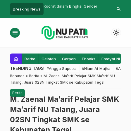
Layang-Layang
Kodrat dalam Bingkai Gender
Tolak Mediasi,
search
Breaking News
gka HUT RI Ke-77
Lanjutkan K
Pers ke Meja 
menu
light_mode
home
Berita
Celoteh
Cerpen
Ebooks
Fatayat NU
F
TRENDING TAGS
#Angga Saputra
#Niam At Majha
#Admin
Beranda
»
Berita
»
M. Zaenal Ma’arif Pelajar SMK Ma’arif NU
Talang, Juara 02SN Tingkat SMK se Kabupaten Tegal
Berita
M. Zaenal Ma’arif Pelajar SMK
Ma’arif NU Talang, Juara
02SN Tingkat SMK se
Kabupaten Tegal