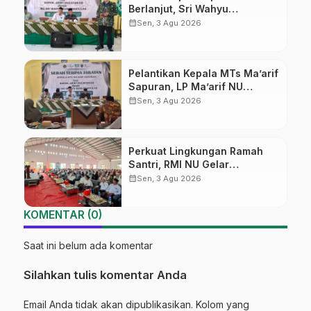
Berlanjut, Sri Wahyu
Susilowati Resmi Pimpin MTs
calendar_month
Sen, 3 Agu 2026
Ma’arif Sapuran
Pelantikan Kepala MTs Ma’arif
Sapuran, LP Ma’arif NU
Wonosobo Tekankan Lima
calendar_month
Sen, 3 Agu 2026
Amanah Kepemimpinan
Nahdliyah
Perkuat Lingkungan Ramah
Santri, RMI NU Gelar
‘Sambang Pesantren’ di Pati
calendar_month
Sen, 3 Agu 2026
KOMENTAR (0)
Saat ini belum ada komentar
Silahkan tulis komentar Anda
Email Anda tidak akan dipublikasikan. Kolom yang