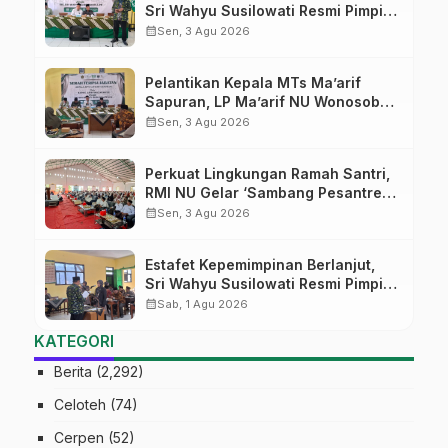
Sri Wahyu Susilowati Resmi Pimpin
MTs Ma’arif Sapuran
calendar_month
Sen, 3 Agu 2026
Pelantikan Kepala MTs Ma’arif
Sapuran, LP Ma’arif NU Wonosobo
Tekankan Lima Amanah
calendar_month
Sen, 3 Agu 2026
Kepemimpinan Nahdliyah
Perkuat Lingkungan Ramah Santri,
RMI NU Gelar ‘Sambang Pesantren’
di Pati
calendar_month
Sen, 3 Agu 2026
Estafet Kepemimpinan Berlanjut,
Sri Wahyu Susilowati Resmi Pimpin
MTs Ma’arif Sapuran
calendar_month
Sab, 1 Agu 2026
KATEGORI
Berita
(2,292)
Celoteh
(74)
Cerpen
(52)