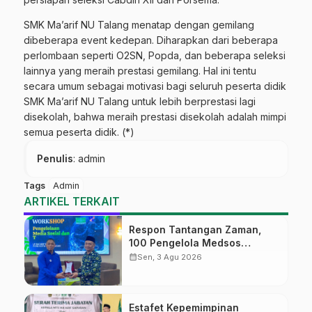
SMK Ma’arif NU Talang menatap dengan gemilang
dibeberapa event kedepan. Diharapkan dari beberapa
perlombaan seperti O2SN, Popda, dan beberapa seleksi
lainnya yang meraih prestasi gemilang. Hal ini tentu
secara umum sebagai motivasi bagi seluruh peserta didik
SMK Ma’arif NU Talang untuk lebih berprestasi lagi
disekolah, bahwa meraih prestasi disekolah adalah mimpi
semua peserta didik. (*)
Penulis
: admin
Tags
Admin
ARTIKEL TERKAIT
Respon Tantangan Zaman,
100 Pengelola Medsos
Sekolah Ma’arif Pekalongan
calendar_month
Sen, 3 Agu 2026
Ikuti Pelatihan Literasi Digital
Estafet Kepemimpinan