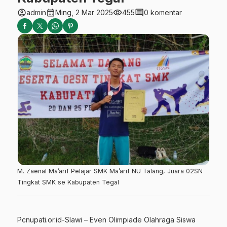
account_circle
calendar_month
visibility
comment
admin
Ming, 2 Mar 2025
455
0 komentar
M. Zaenal Ma’arif Pelajar SMK Ma’arif NU Talang, Juara 02SN
Tingkat SMK se Kabupaten Tegal
Pcnupati.or.id-Slawi – Even Olimpiade Olahraga Siswa