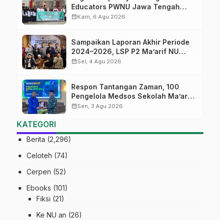
Educators PWNU Jawa Tengah
Batch#4; Membuka Jalan Menuju
calendar_month
Kam, 6 Agu 2026
Masa Depan
Sampaikan Laporan Akhir Periode
2024–2026, LSP P2 Ma’arif NU
Jateng Mantapkan Sinergi Link and
calendar_month
Sel, 4 Agu 2026
Match
Respon Tantangan Zaman, 100
Pengelola Medsos Sekolah Ma’arif
Pekalongan Ikuti Pelatihan Literasi
calendar_month
Sen, 3 Agu 2026
Digital
KATEGORI
Berita
(2,296)
Celoteh
(74)
Cerpen
(52)
Ebooks
(101)
Fiksi
(21)
Ke NU an
(26)