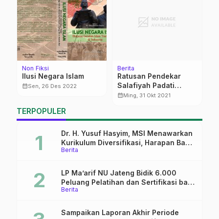
Non Fiksi
Berita
Be
wa
Ilusi Negara Islam
Ratusan Pendekar
P
Salafiyah Padati
S
calendar_month
Sen, 26 Des 2022
Makam Ketum PC
S
calendar_month
calendar_month
Ming, 31 Okt 2021
al
Pagar Nusa Pati
R
TERPOPULER
Dr. H. Yusuf Hasyim, MSI Menawarkan
Kurikulum Diversifikasi, Harapan Baru
Berita
dalam dunia pendidikan
LP Ma’arif NU Jateng Bidik 6.000
Peluang Pelatihan dan Sertifikasi bagi
Berita
Lulusan SMK
Sampaikan Laporan Akhir Periode