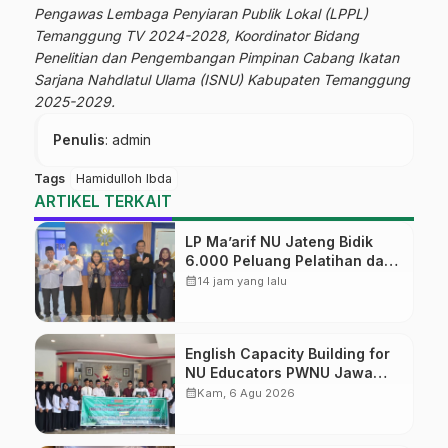
Pengawas Lembaga Penyiaran Publik Lokal (LPPL)
Temanggung TV 2024-2028,
Koordinator Bidang
Penelitian dan Pengembangan Pimpinan Cabang Ikatan
Sarjana Nahdlatul Ulama (ISNU) Kabupaten Temanggung
2025-2029.
Penulis
: admin
Tags
Hamidulloh Ibda
ARTIKEL TERKAIT
LP Ma’arif NU Jateng Bidik
6.000 Peluang Pelatihan dan
Sertifikasi bagi Lulusan SMK
calendar_month
14 jam yang lalu
English Capacity Building for
NU Educators PWNU Jawa
Tengah Batch#4; Membuka
calendar_month
Kam, 6 Agu 2026
Jalan Menuju Masa Depan