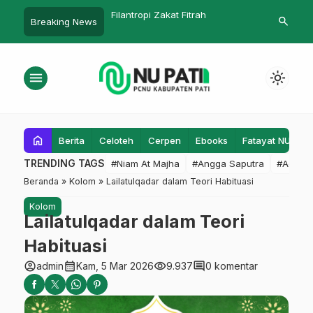
amadhan, MWC NU
Filantropi Zakat Fitrah
Alumni Silah
search
Breaking News
t NU Tidak Bakal
Teruskan Per
Masyayikh
menu
light_mode
home
Berita
Celoteh
Cerpen
Ebooks
Fatayat NU
F
TRENDING TAGS
#Niam At Majha
#Angga Saputra
#Admin
Beranda
»
Kolom
»
Lailatulqadar dalam Teori Habituasi
Kolom
Lailatulqadar dalam Teori
Habituasi
account_circle
calendar_month
visibility
comment
admin
Kam, 5 Mar 2026
9.937
0 komentar