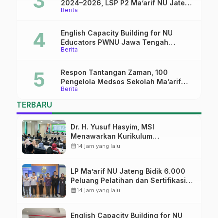
2024–2026, LSP P2 Ma’arif NU Jateng
Berita
Mantapkan Sinergi Link and Match
English Capacity Building for NU
Educators PWNU Jawa Tengah
Berita
Batch#4; Membuka Jalan Menuju
Masa Depan
Respon Tantangan Zaman, 100
Pengelola Medsos Sekolah Ma’arif
Berita
Pekalongan Ikuti Pelatihan Literasi
Digital
TERBARU
Dr. H. Yusuf Hasyim, MSI
Menawarkan Kurikulum
Diversifikasi, Harapan Baru dalam
calendar_month
14 jam yang lalu
dunia pendidikan
LP Ma’arif NU Jateng Bidik 6.000
Peluang Pelatihan dan Sertifikasi
bagi Lulusan SMK
calendar_month
14 jam yang lalu
English Capacity Building for NU