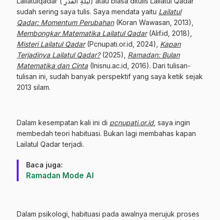
Lailatulqadar ( لَيْلَةِ الْقَدْرِ) atau biasa ditulis Lailatul Qadar
sudah sering saya tulis. Saya mendata yaitu
Lailatul
Qadar: Momentum Perubahan
(Koran Wawasan, 2013),
Membongkar Matematika Lailatul Qadar
(Alif.id, 2018),
Misteri Lailatul Qadar
(Pcnupati.or.id, 2024),
Kapan
Terjadinya Lailatul Qadar?
(2025),
Ramadan: Bulan
Matematika dan Cinta
(Inisnu.ac.id, 2016). Dari tulisan-
tulisan ini, sudah banyak perspektif yang saya ketik sejak
2013 silam.
Dalam kesempatan kali ini di
pcnupati.or.id
, saya ingin
membedah teori habituasi. Bukan lagi membahas kapan
Lailatul Qadar terjadi.
Baca juga:
Ramadan Mode AI
Dalam psikologi, habituasi pada awalnya merujuk proses