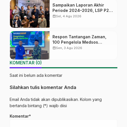
Sampaikan Laporan Akhir
Periode 2024–2026, LSP P2
Ma’arif NU Jateng Mantapkan
calendar_month
Sel, 4 Agu 2026
Sinergi Link and Match
Respon Tantangan Zaman,
100 Pengelola Medsos
Sekolah Ma’arif Pekalongan
calendar_month
Sen, 3 Agu 2026
Ikuti Pelatihan Literasi Digital
KOMENTAR (0)
Saat ini belum ada komentar
Silahkan tulis komentar Anda
Email Anda tidak akan dipublikasikan. Kolom yang
bertanda bintang (*) wajib diisi
Komentar*