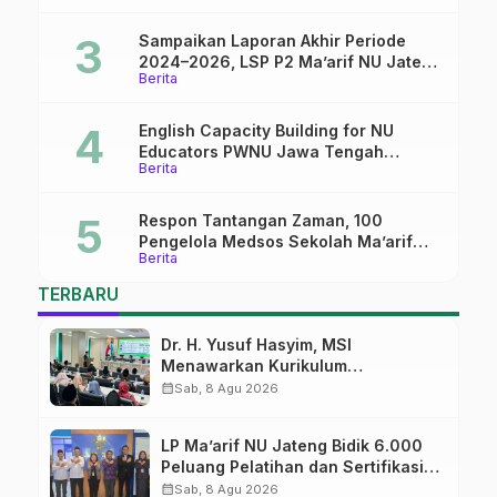
Sampaikan Laporan Akhir Periode
2024–2026, LSP P2 Ma’arif NU Jateng
Berita
Mantapkan Sinergi Link and Match
English Capacity Building for NU
Educators PWNU Jawa Tengah
Berita
Batch#4; Membuka Jalan Menuju
Masa Depan
Respon Tantangan Zaman, 100
Pengelola Medsos Sekolah Ma’arif
Berita
Pekalongan Ikuti Pelatihan Literasi
Digital
TERBARU
Dr. H. Yusuf Hasyim, MSI
Menawarkan Kurikulum
Diversifikasi, Harapan Baru dalam
calendar_month
Sab, 8 Agu 2026
dunia pendidikan
LP Ma’arif NU Jateng Bidik 6.000
Peluang Pelatihan dan Sertifikasi
bagi Lulusan SMK
calendar_month
Sab, 8 Agu 2026