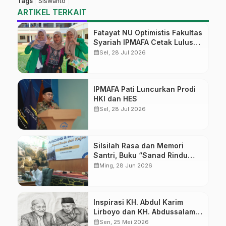
Tags
Siswanto
ARTIKEL TERKAIT
Fatayat NU Optimistis Fakultas
Syariah IPMAFA Cetak Lulusan
yang Dibutuhkan Masyarakat
calendar_month
Sel, 28 Jul 2026
IPMAFA Pati Luncurkan Prodi
HKI dan HES
calendar_month
Sel, 28 Jul 2026
Silsilah Rasa dan Memori
Santri, Buku “Sanad Rindu
dari Kajen” Resmi Diluncurkan
calendar_month
Ming, 28 Jun 2026
di PP Ar-Roudloh
Inspirasi KH. Abdul Karim
Lirboyo dan KH. Abdussalam
Kajen
calendar_month
Sen, 25 Mei 2026