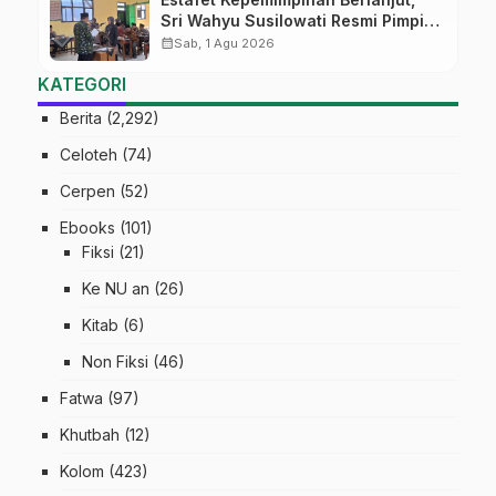
Sri Wahyu Susilowati Resmi Pimpin
MTs Ma’arif Sapuran
calendar_month
Sab, 1 Agu 2026
KATEGORI
Berita
(2,292)
Celoteh
(74)
Cerpen
(52)
Ebooks
(101)
Fiksi
(21)
Ke NU an
(26)
Kitab
(6)
Non Fiksi
(46)
Fatwa
(97)
Khutbah
(12)
Kolom
(423)