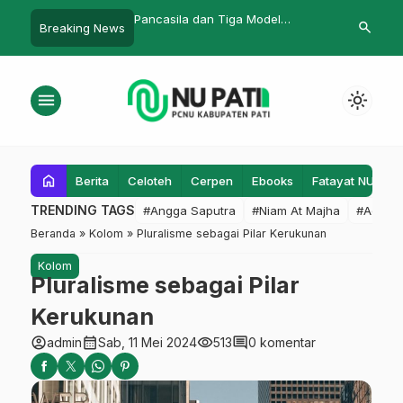
la dan Tiga Model
Ramadan: Diniati, Dilakoni,
Wejangan R
search
Breaking News
h
Diistikamahi
Rapat Plen
menu
light_mode
home
Berita
Celoteh
Cerpen
Ebooks
Fatayat NU
F
TRENDING TAGS
#Angga Saputra
#Niam At Majha
#Admin
Beranda
»
Kolom
»
Pluralisme sebagai Pilar Kerukunan
Kolom
Pluralisme sebagai Pilar
Kerukunan
account_circle
calendar_month
visibility
comment
admin
Sab, 11 Mei 2024
513
0 komentar