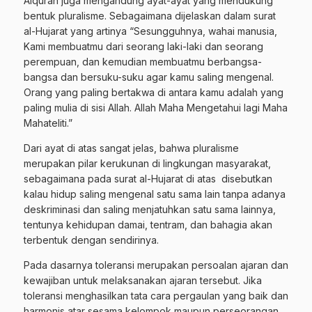
Alquran juga mengandung ayat-ayat yang mendukung
bentuk pluralisme. Sebagaimana dijelaskan dalam surat
al-Hujarat yang artinya “Sesungguhnya, wahai manusia,
Kami membuatmu dari seorang laki-laki dan seorang
perempuan, dan kemudian membuatmu berbangsa-
bangsa dan bersuku-suku agar kamu saling mengenal.
Orang yang paling bertakwa di antara kamu adalah yang
paling mulia di sisi Allah. Allah Maha Mengetahui lagi Maha
Mahateliti.”
Dari ayat di atas sangat jelas, bahwa pluralisme
merupakan pilar kerukunan di lingkungan masyarakat,
sebagaimana pada surat al-Hujarat di atas disebutkan
kalau hidup saling mengenal satu sama lain tanpa adanya
deskriminasi dan saling menjatuhkan satu sama lainnya,
tentunya kehidupan damai, tentram, dan bahagia akan
terbentuk dengan sendirinya.
Pada dasarnya toleransi merupakan persoalan ajaran dan
kewajiban untuk melaksanakan ajaran tersebut. Jika
toleransi menghasilkan tata cara pergaulan yang baik dan
harmonis atar sesama kelompok maupun perseorangan,