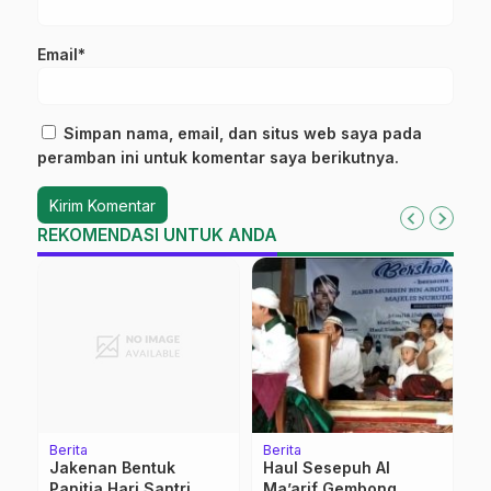
Email*
Simpan nama, email, dan situs web saya pada
peramban ini untuk komentar saya berikutnya.
REKOMENDASI UNTUK ANDA
Berita
Berita
Be
Jakenan Bentuk
Haul Sesepuh Al
G
Panitia Hari Santri
Ma’arif Gembong
K