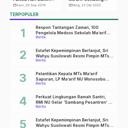
2019
Berbarengan dengan
P
calendar_month
calendar_month
calendar_month
Kam, 26 Sep 2019
Ming, 23 Okt 2022
Hari Santri
K
TERPOPULER
Respon Tantangan Zaman, 100
Pengelola Medsos Sekolah Ma’arif
Berita
Pekalongan Ikuti Pelatihan Literasi
Digital
Estafet Kepemimpinan Berlanjut, Sri
Wahyu Susilowati Resmi Pimpin MTs
Berita
Ma’arif Sapuran
Pelantikan Kepala MTs Ma’arif
Sapuran, LP Ma’arif NU Wonosobo
Berita
Tekankan Lima Amanah
Kepemimpinan Nahdliyah
Perkuat Lingkungan Ramah Santri,
RMI NU Gelar ‘Sambang Pesantren’ di
Berita
Pati
Estafet Kepemimpinan Berlanjut, Sri
Wahyu Susilowati Resmi Pimpin MTs