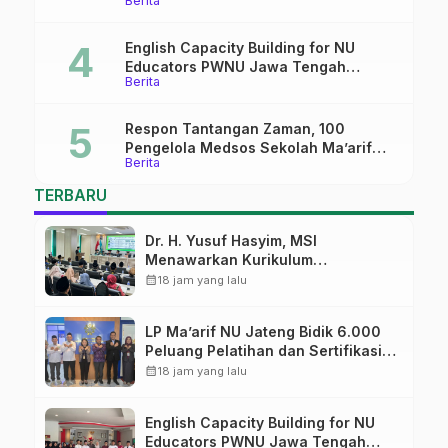
Berita
Mantapkan Sinergi Link and Match
English Capacity Building for NU
Educators PWNU Jawa Tengah
Berita
Batch#4; Membuka Jalan Menuju
Masa Depan
Respon Tantangan Zaman, 100
Pengelola Medsos Sekolah Ma’arif
Berita
Pekalongan Ikuti Pelatihan Literasi
Digital
TERBARU
Dr. H. Yusuf Hasyim, MSI
Menawarkan Kurikulum
Diversifikasi, Harapan Baru dalam
calendar_month
18 jam yang lalu
dunia pendidikan
LP Ma’arif NU Jateng Bidik 6.000
Peluang Pelatihan dan Sertifikasi
bagi Lulusan SMK
calendar_month
18 jam yang lalu
English Capacity Building for NU
Educators PWNU Jawa Tengah