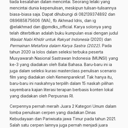
tiada kesalahan dalam mencintai. Seorang lelaki yang
mencintai dunia kepenulisan, meskipun tulisan-tulisannya
biasa-biasa saja. Dapat dihubungi di 082139374892 dan
089685875606 (WA), fb Akhmad Idris, dan ig
@elakhmad dan @pmdks_official. Karya solonya yang
telah diterbitkan adalah buku kumpulan esai dengan judul
Wasiat Nabi Khidir untuk Rakyat Indonesia
(2020) dan
Permainan Metafora dalam Karya Sastra (2022).
Pada
tahun 2020 ia lolos dalam seleksi terbuka peserta
Musyawarah Nasional Sastrawan Indonesia (MUNSI) yang
ke-3 yang diadakan oleh Balai Bahasa. Baru-baru ini ia
juga dalam seleksi kurasi masterclass penulisan scenario
film yang diadakan oleh Kemenparekraf. Tak hanya itu,
baru-baru ini naskahnya terpilih dalam 15 naskah pilihan
sayembara kajian literasi terapan berbasis konten lokal
yang diadakan oleh Perpusnas RI.
Cerpennya pernah meraih Juara 2 Kategori Umum dalam
lomba penulisan cerpen yang diadakan Dinas
Kebudayaan dan Pariwisata jawa Timur pada tahun 2021.
Salah satu cerpen lainnya juga pernah menjadi juara