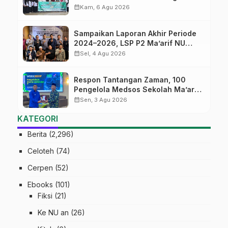
Batch#4; Membuka Jalan Menuju
calendar_month
Kam, 6 Agu 2026
Masa Depan
Sampaikan Laporan Akhir Periode
2024–2026, LSP P2 Ma’arif NU
Jateng Mantapkan Sinergi Link and
calendar_month
Sel, 4 Agu 2026
Match
Respon Tantangan Zaman, 100
Pengelola Medsos Sekolah Ma’arif
Pekalongan Ikuti Pelatihan Literasi
calendar_month
Sen, 3 Agu 2026
Digital
KATEGORI
Berita
(2,296)
Celoteh
(74)
Cerpen
(52)
Ebooks
(101)
Fiksi
(21)
Ke NU an
(26)