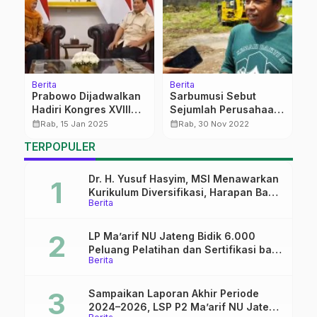
Berita
Berita
C
ua
Prabowo Dijadwalkan
Sarbumusi Sebut
D
Hadiri Kongres XVIII
Sejumlah Perusahaan
K
Muslimat NU
Tak Bayar Penuh UMK
calendar_month
calendar_month
calendar_month
Rab, 15 Jan 2025
Rab, 30 Nov 2022
TERPOPULER
Dr. H. Yusuf Hasyim, MSI Menawarkan
Kurikulum Diversifikasi, Harapan Baru
Berita
dalam dunia pendidikan
LP Ma’arif NU Jateng Bidik 6.000
Peluang Pelatihan dan Sertifikasi bagi
Berita
Lulusan SMK
Sampaikan Laporan Akhir Periode
2024–2026, LSP P2 Ma’arif NU Jateng