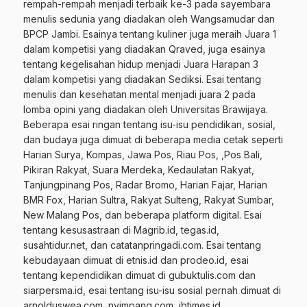
rempah-rempah menjadi terbaik ke-3 pada sayembara
menulis sedunia yang diadakan oleh Wangsamudar dan
BPCP Jambi. Esainya tentang kuliner juga meraih Juara 1
dalam kompetisi yang diadakan Qraved, juga esainya
tentang kegelisahan hidup menjadi Juara Harapan 3
dalam kompetisi yang diadakan Sediksi. Esai tentang
menulis dan kesehatan mental menjadi juara 2 pada
lomba opini yang diadakan oleh Universitas Brawijaya.
Beberapa esai ringan tentang isu-isu pendidikan, sosial,
dan budaya juga dimuat di beberapa media cetak seperti
Harian Surya, Kompas, Jawa Pos, Riau Pos, ,Pos Bali,
Pikiran Rakyat, Suara Merdeka, Kedaulatan Rakyat,
Tanjungpinang Pos, Radar Bromo, Harian Fajar, Harian
BMR Fox, Harian Sultra, Rakyat Sulteng, Rakyat Sumbar,
New Malang Pos, dan beberapa platform digital. Esai
tentang kesusastraan di Magrib.id, tegas.id,
susahtidur.net, dan catatanpringadi.com. Esai tentang
kebudayaan dimuat di etnis.id dan prodeo.id, esai
tentang kependidikan dimuat di gubuktulis.com dan
siarpersma.id, esai tentang isu-isu sosial pernah dimuat di
arnolduswea.com, nyimpang.com, ibtimes.id,