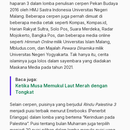
haparan 3 dalam lomba penulisan cerpen Pekan Budaya
2016 oleh HMJ Sastra Indonesia Universitas Negeri
Malang. Beberapa cerpen juga pernah dimuat di
beberapa media cetak seperti Kompas, Kompas.id,
Harian Rakyat Sultra, Solo Pos, Suara Merdeka, Radar
Mojokerto, Bangka Pos, dan beberapa media online
seperti
Himmah Online
milik Universitas Islam Malang,
Mbludus.com, dan Majalah
Pewara Dinamika
milik
Universitas Negeri Yogyakarta. Tak hanya itu, cerita
islaminya juga lolos dalam sayembara yang diadakan
Maskana Media pada tahun 2021.
Baca juga:
Ketika Musa Memukul Laut Merah dengan
Tongkat
Selain cerpen, puisinya yang berjudul
Rindu Palestina 3
menjadi puisi terbaik menurut Emirbooks (Penerbit
Erlangga) dalam lomba yang bertema “Kerinduan pada
Palestina”. Puisi tentang bulan Muharram juga terpilih
menjadi 20 puisi pilihan dalam lomba menulis puisi yang