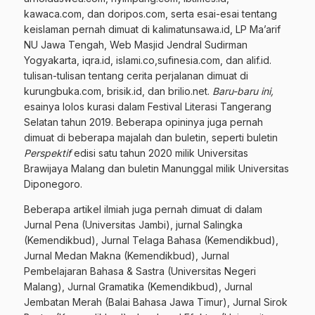
kawaca.com, dan doripos.com, serta esai-esai tentang
keislaman pernah dimuat di kalimatunsawa.id, LP Ma’arif
NU Jawa Tengah, Web Masjid Jendral Sudirman
Yogyakarta, iqra.id, islami.co,sufinesia.com, dan alif.id.
tulisan-tulisan tentang cerita perjalanan dimuat di
kurungbuka.com, brisik.id, dan brilio.net.
Baru-baru ini,
esainya lolos kurasi dalam Festival Literasi Tangerang
Selatan tahun 2019. Beberapa opininya juga pernah
dimuat di beberapa majalah dan buletin, seperti buletin
Perspektif
edisi satu tahun 2020 milik Universitas
Brawijaya Malang dan buletin Manunggal milik Universitas
Diponegoro.
Beberapa artikel ilmiah juga pernah dimuat di dalam
Jurnal Pena (Universitas Jambi), jurnal Salingka
(Kemendikbud), Jurnal Telaga Bahasa (Kemendikbud),
Jurnal Medan Makna (Kemendikbud), Jurnal
Pembelajaran Bahasa & Sastra (Universitas Negeri
Malang), Jurnal Gramatika (Kemendikbud), Jurnal
Jembatan Merah (Balai Bahasa Jawa Timur), Jurnal Sirok