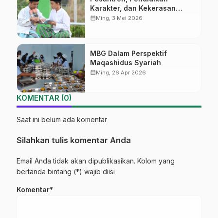
Karakter, dan Kekerasan
Seksual
calendar_month
Ming, 3 Mei 2026
MBG Dalam Perspektif
Maqashidus Syariah
calendar_month
Ming, 26 Apr 2026
KOMENTAR (0)
Saat ini belum ada komentar
Silahkan tulis komentar Anda
Email Anda tidak akan dipublikasikan. Kolom yang
bertanda bintang (*) wajib diisi
Komentar*