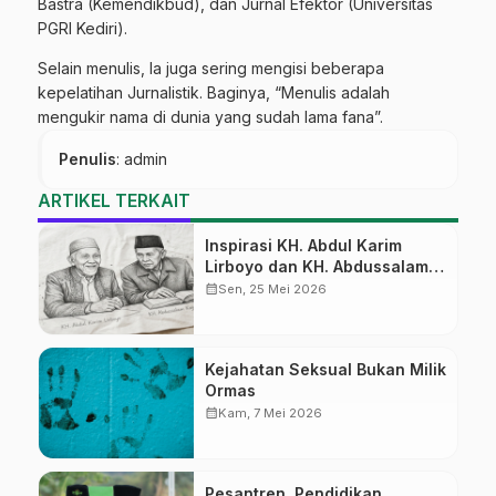
Bastra (Kemendikbud), dan Jurnal Efektor (Universitas
PGRI Kediri).
Selain menulis, Ia juga sering mengisi beberapa
kepelatihan Jurnalistik. Baginya, “Menulis adalah
mengukir nama di dunia yang sudah lama fana”.
Penulis
: admin
ARTIKEL TERKAIT
Inspirasi KH. Abdul Karim
Lirboyo dan KH. Abdussalam
Kajen
calendar_month
Sen, 25 Mei 2026
Kejahatan Seksual Bukan Milik
Ormas
calendar_month
Kam, 7 Mei 2026
Pesantren, Pendidikan