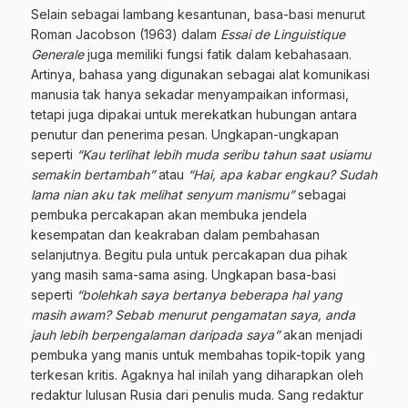
Selain sebagai lambang kesantunan, basa-basi menurut
Roman Jacobson (1963) dalam
Essai de Linguistique
Generale
juga memiliki fungsi fatik dalam kebahasaan.
Artinya, bahasa yang digunakan sebagai alat komunikasi
manusia tak hanya sekadar menyampaikan informasi,
tetapi juga dipakai untuk merekatkan hubungan antara
penutur dan penerima pesan. Ungkapan-ungkapan
seperti
“Kau terlihat lebih muda seribu tahun saat usiamu
semakin bertambah”
atau
“Hai, apa kabar engkau? Sudah
lama nian aku tak melihat senyum manismu”
sebagai
pembuka percakapan akan membuka jendela
kesempatan dan keakraban dalam pembahasan
selanjutnya. Begitu pula untuk percakapan dua pihak
yang masih sama-sama asing. Ungkapan basa-basi
seperti
“bolehkah saya bertanya beberapa hal yang
masih awam? Sebab menurut pengamatan saya, anda
jauh lebih berpengalaman daripada saya”
akan menjadi
pembuka yang manis untuk membahas topik-topik yang
terkesan kritis. Agaknya hal inilah yang diharapkan oleh
redaktur lulusan Rusia dari penulis muda. Sang redaktur