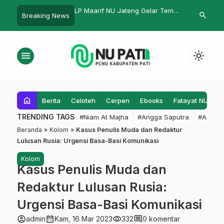
U Pati KH Yusuf Hasyim
LP Maarif NU Jateng Gelar Temu
Hj. Maria Ulf
search
Breaking News
 Tiga Pesan Penting
Penulis dan Sastrawan
Muslimat NU 
sudawan IPMAFA 2025
Wafat
menu
light_mode
home
Berita
Celoteh
Cerpen
Ebooks
Fatayat NU
F
TRENDING TAGS
#Niam At Majha
#Angga Saputra
#Admin
Beranda
»
Kolom
»
Kasus Penulis Muda dan Redaktur
Lulusan Rusia: Urgensi Basa-Basi Komunikasi
Kolom
Kasus Penulis Muda dan
Redaktur Lulusan Rusia:
Urgensi Basa-Basi Komunikasi
account_circle
calendar_month
visibility
comment
admin
Kam, 16 Mar 2023
332
0 komentar