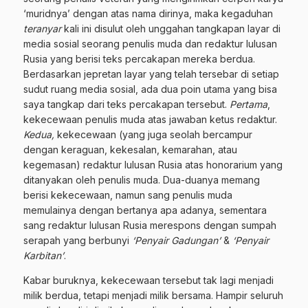
‘muridnya’ dengan atas nama dirinya, maka kegaduhan
teranyar
kali ini disulut oleh unggahan tangkapan layar di
media sosial seorang penulis muda dan redaktur lulusan
Rusia yang berisi teks percakapan mereka berdua.
Berdasarkan jepretan layar yang telah tersebar di setiap
sudut ruang media sosial, ada dua poin utama yang bisa
saya tangkap dari teks percakapan tersebut.
Pertama
,
kekecewaan penulis muda atas jawaban ketus redaktur.
Kedua,
kekecewaan (yang juga seolah bercampur
dengan keraguan, kekesalan, kemarahan, atau
kegemasan) redaktur lulusan Rusia atas honorarium yang
ditanyakan oleh penulis muda. Dua-duanya memang
berisi kekecewaan, namun sang penulis muda
memulainya dengan bertanya apa adanya, sementara
sang redaktur lulusan Rusia merespons dengan sumpah
serapah yang berbunyi
‘Penyair Gadungan’
&
‘Penyair
Karbitan’
.
Kabar buruknya, kekecewaan tersebut tak lagi menjadi
milik berdua, tetapi menjadi milik bersama. Hampir seluruh