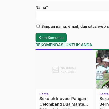
Nama*
Simpan nama, email, dan situs web s
REKOMENDASI UNTUK ANDA
Berita
Berita
ulis Muda dan
Sekolah Inovasi Pangan
Bera
ulusan Rusia:
Gelombang Dua Mantab
Bern