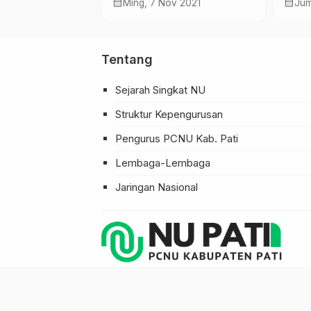
asa-Basi
Cetak Pemuda Sadar
Men
calendar_month
calendar_month
ar 2023
Ming, 7 Nov 2021
Jum
i
Kedaulatan Pangan
Tentang
Sejarah Singkat NU
Struktur Kepengurusan
Pengurus PCNU Kab. Pati
Lembaga-Lembaga
Jaringan Nasional