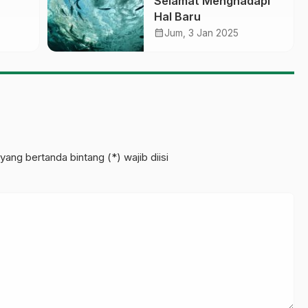
Selamat Menghadapi
Hal Baru
calendar_month
Jum, 3 Jan 2025
ahan
yang bertanda bintang (*) wajib diisi