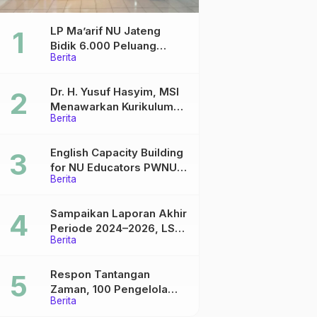
LP Ma’arif NU Jateng
Bidik 6.000 Peluang
Berita
Pelatihan dan Sertifikasi
bagi Lulusan SMK
Dr. H. Yusuf Hasyim, MSI
Menawarkan Kurikulum
Berita
Diversifikasi, Harapan
Baru dalam dunia
pendidikan
English Capacity Building
for NU Educators PWNU
Berita
Jawa Tengah Batch#4;
Membuka Jalan Menuju
Masa Depan
Sampaikan Laporan Akhir
Periode 2024–2026, LSP
Berita
P2 Ma’arif NU Jateng
Mantapkan Sinergi Link
and Match
Respon Tantangan
Zaman, 100 Pengelola
Berita
Medsos Sekolah Ma’arif