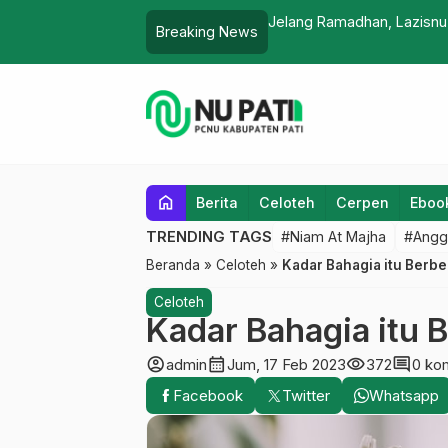
Jelang Ramadhan, Lazisnu
Breaking News
home
Berita
Celoteh
Cerpen
Eboo
TRENDING TAGS
#Niam At Majha
#Angg
Beranda
»
Celoteh
»
Kadar Bahagia itu Berb
Celoteh
Kadar Bahagia itu 
account_circle
calendar_month
visibility
comment
admin
Jum, 17 Feb 2023
372
0 ko
Facebook
Twitter
Whatsapp