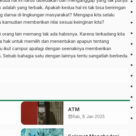
edua hal ini harus dibedakan dan menganggap yang tak punya
adalah yang terbaik. Apakah kedua hal ini tak bisa beriringan
 damai di lingkungan masyarakat? Mengapa kita selalu
 kamudian memberikan nilai sesuai keinginan kita?
i orang lain memang tak ada habisnya. Karena terkadang kita
a hak untuk memilih dan menentukan apapun tentang
rlu ikut campur apalagi dengan seenaknya memberikan
n. Sebab bahagia satu dengan lainnya tentu sangatlah berbeda.
ATM
calendar_month
Rab, 8 Jan 2025