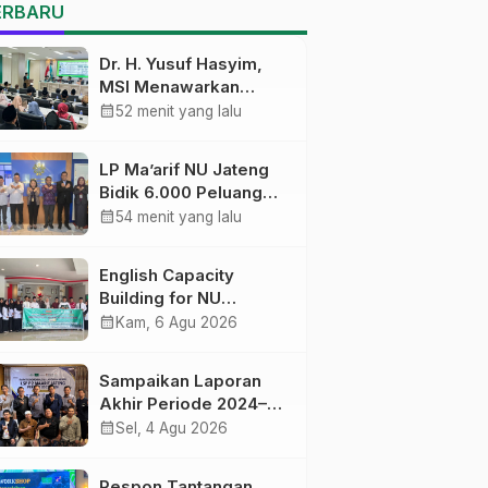
Pekalongan Ikuti
ERBARU
Pelatihan Literasi Digital
Dr. H. Yusuf Hasyim,
MSI Menawarkan
Kurikulum
calendar_month
52 menit yang lalu
Diversifikasi, Harapan
Baru dalam dunia
LP Ma’arif NU Jateng
pendidikan
Bidik 6.000 Peluang
Pelatihan dan
calendar_month
54 menit yang lalu
Sertifikasi bagi Lulusan
SMK
English Capacity
Building for NU
Educators PWNU Jawa
calendar_month
Kam, 6 Agu 2026
Tengah Batch#4;
Membuka Jalan
Sampaikan Laporan
Menuju Masa Depan
Akhir Periode 2024–
2026, LSP P2 Ma’arif
calendar_month
Sel, 4 Agu 2026
NU Jateng Mantapkan
Sinergi Link and Match
Respon Tantangan