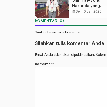
Shin Tae-yong:
Nakhoda yang
Terempas di
calendar_month
Sen, 6 Jan 2025
Gelombang Perub
KOMENTAR (0)
Saat ini belum ada komentar
Silahkan tulis komentar Anda
Email Anda tidak akan dipublikasikan. Kolom 
Komentar*