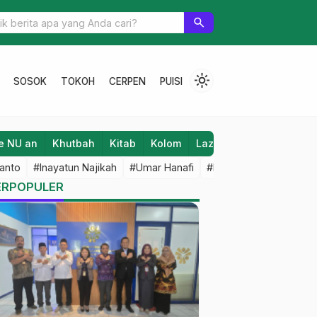
egiatan mengasyikkan
search
light_mode
SOSOK
TOKOH
CERPEN
PUISI
e NU an
Khutbah
Kitab
Kolom
Laziz NU
Lifestyle
anto
#Inayatun Najikah
#Umar Hanafi
#M Iqbal Dawami
#An
ERPOPULER