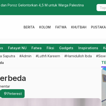
 dan Poroz Gelontorkan 4,5 M untuk Warga Palestina
Menulis, K
BERITA
KOLOM
FATWA
KHUTBAH
PUSTAKA
ks
Fatayat NU
Fatwa
Fiksi
Gadgets
Inspirations
K
a Saputra
#Admin
#Luthfi Kareem
#Hamidulloh Ibda
#Sisw
T
eda
Berbeda
mentar
Pinterest