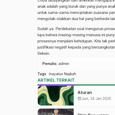
Coba dibayangkan dan difikirkan mengapa k
anak adalah yang buruk dan yang punya anak 
untuk sama-sama menciptakan suasana yang
mengotak-otakkan dua hal yang berbeda lalu
Sudah ya. Perdebatan soal mengurusi privas
lupa bahwa masing-masing manusia ini puny
prosesnya menjalani kehidupan. Kita tak pe
justifikasi negatif kepada yang bersangkuta
Sekian.
Penulis
: admin
Tags
Inayatun Najikah
ARTIKEL TERKAIT
Aturan
calendar_month
Jum, 24 Jan 2025