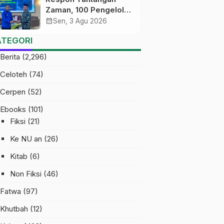
Zaman, 100 Pengelola
Medsos Sekolah
calendar_month
Sen, 3 Agu 2026
Ma’arif Pekalongan
ATEGORI
Ikuti Pelatihan Literasi
Digital
Berita
(2,296)
Celoteh
(74)
Cerpen
(52)
Ebooks
(101)
Fiksi
(21)
Ke NU an
(26)
Kitab
(6)
Non Fiksi
(46)
Fatwa
(97)
Khutbah
(12)