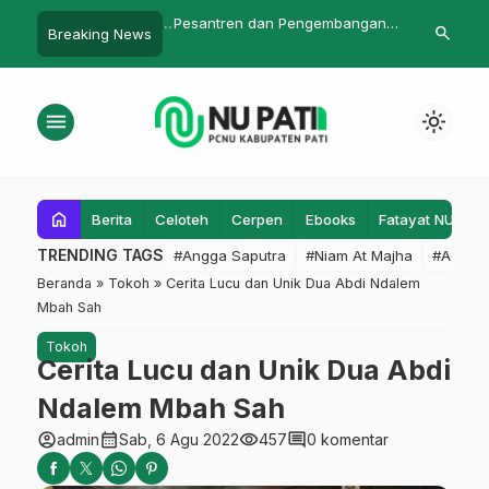
wan – H. Dhofir Pimpin
Pesantren dan Pengembangan
Berkat Koin
search
Breaking News
Winong
Ekonomi Umat
Bangun Gedun
Milyar
menu
light_mode
home
Berita
Celoteh
Cerpen
Ebooks
Fatayat NU
F
TRENDING TAGS
#Angga Saputra
#Niam At Majha
#Admin
Beranda
»
Tokoh
»
Cerita Lucu dan Unik Dua Abdi Ndalem
Mbah Sah
Tokoh
Cerita Lucu dan Unik Dua Abdi
Ndalem Mbah Sah
account_circle
calendar_month
visibility
comment
admin
Sab, 6 Agu 2022
457
0 komentar