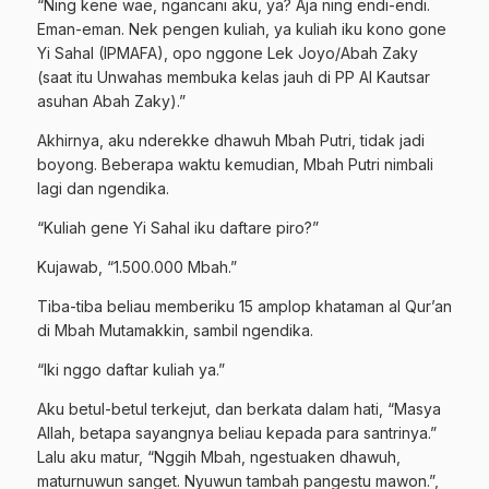
“Ning kene wae, ngancani aku, ya? Aja ning endi-endi.
Eman-eman. Nek pengen kuliah, ya kuliah iku kono gone
Yi Sahal (IPMAFA), opo nggone Lek Joyo/Abah Zaky
(saat itu Unwahas membuka kelas jauh di PP Al Kautsar
asuhan Abah Zaky).”
Akhirnya, aku nderekke dhawuh Mbah Putri, tidak jadi
boyong. Beberapa waktu kemudian, Mbah Putri nimbali
lagi dan ngendika.
“Kuliah gene Yi Sahal iku daftare piro?”
Kujawab, “1.500.000 Mbah.”
Tiba-tiba beliau memberiku 15 amplop khataman al Qur’an
di Mbah Mutamakkin, sambil ngendika.
“Iki nggo daftar kuliah ya.”
Aku betul-betul terkejut, dan berkata dalam hati, “Masya
Allah, betapa sayangnya beliau kepada para santrinya.”
Lalu aku matur, “Nggih Mbah, ngestuaken dhawuh,
maturnuwun sanget. Nyuwun tambah pangestu mawon.”,