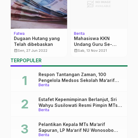
Fatwa
Berita
Be
Dugaan Hutang yang
Mahasiswa KKN
T
i
Telah dibebaskan
Undang Guru Se-
K
Kecamatan Gembong
S
calendar_month
calendar_month
calendar_month
Sen, 27 Jun 2022
Sab, 13 Nov 2021
Ikuti Workshop
d
TERPOPULER
Respon Tantangan Zaman, 100
Pengelola Medsos Sekolah Ma’arif
Berita
Pekalongan Ikuti Pelatihan Literasi
Digital
Estafet Kepemimpinan Berlanjut, Sri
Wahyu Susilowati Resmi Pimpin MTs
Berita
Ma’arif Sapuran
Pelantikan Kepala MTs Ma’arif
Sapuran, LP Ma’arif NU Wonosobo
Berita
Tekankan Lima Amanah