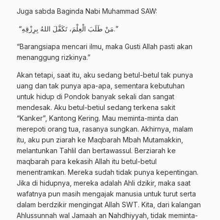
Juga sabda Baginda Nabi Muhammad SAW:
“مَنْ طَلَبَ الْعِلْمَ، تَكَفَّلَ اللهُ بِرِزْقِهِ.”
“Barangsiapa mencari ilmu, maka Gusti Allah pasti akan
menanggung rizkinya.”
Akan tetapi, saat itu, aku sedang betul-betul tak punya
uang dan tak punya apa-apa, sementara kebutuhan
untuk hidup di Pondok banyak sekali dan sangat
mendesak. Aku betul-betiul sedang terkena sakit
“Kanker”, Kantong Kering. Mau meminta-minta dan
merepoti orang tua, rasanya sungkan. Akhirnya, malam
itu, aku pun ziarah ke Maqbarah Mbah Mutamakkin,
melantunkan Tahlil dan bertawassul. Berziarah ke
maqbarah para kekasih Allah itu betul-betul
menentramkan. Mereka sudah tidak punya kepentingan.
Jika di hidupnya, mereka adalah Ahli dzikir, maka saat
wafatnya pun masih mengajak manusia untuk turut serta
dalam berdzikir mengingat Allah SWT. Kita, dari kalangan
Ahlussunnah wal Jamaah an Nahdhiyyah, tidak meminta-