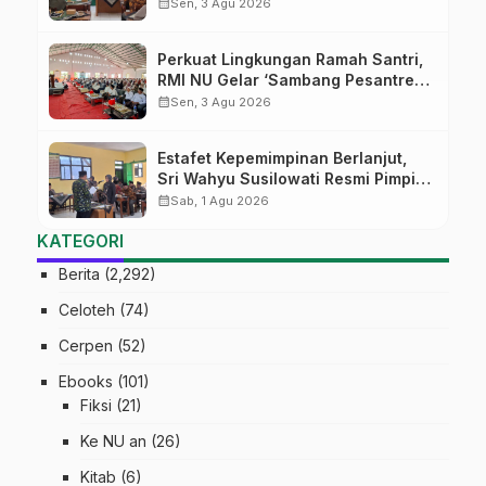
Tekankan Lima Amanah
calendar_month
Sen, 3 Agu 2026
Kepemimpinan Nahdliyah
Perkuat Lingkungan Ramah Santri,
RMI NU Gelar ‘Sambang Pesantren’
di Pati
calendar_month
Sen, 3 Agu 2026
Estafet Kepemimpinan Berlanjut,
Sri Wahyu Susilowati Resmi Pimpin
MTs Ma’arif Sapuran
calendar_month
Sab, 1 Agu 2026
KATEGORI
Berita
(2,292)
Celoteh
(74)
Cerpen
(52)
Ebooks
(101)
Fiksi
(21)
Ke NU an
(26)
Kitab
(6)