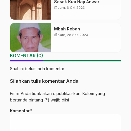
Sosok Kiai Haji Anwar
calendar_month
Jum, 6 Okt 2023
Mbah Reban
calendar_month
Kam, 28 Sep 2023
KOMENTAR (0)
Saat ini belum ada komentar
Silahkan tulis komentar Anda
Email Anda tidak akan dipublikasikan. Kolom yang
bertanda bintang (*) wajib diisi
Komentar*