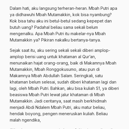
Dalam hati, aku langsung terheran-heran. Mbah Putri apa
ya didhawuhi Mbah Mutamakkin, kok bisa nyambung?
Kok bisa tahu aku ini betul-betul sedang kepepet dan
butuh uang? Padahal beliau sama sekali belum
mengenalku. Apa Mbah Putri itu makelar-nya Mbah
Mutamakkin ya? Pikiran nakalku bertanya-tanya.
Sejak saat itu, aku sering sekali sekali diberi amplop-
amplop berisi uang untuk khataman al Qur’an,
menunaikan hajat orang-orang, baik di Makamnya Mbah
Mutamakkin, Mbah Ronggokusumo, atau pun di
Makamnya Mbah Abdullah Salam. Seringkali, satu
khataman belum selesai, sudah diberi khataman lagi dan
lagi, oleh Mbah Putri. Bahkan, aku bisa kuliah S1, ya diberi
beasiswa Mbah Putri lewat jalur khataman di Mbah
Mutamakkin. Jadi ceritanya, saat masih berkhidmah
menjadi Abdi Ndalem Mbah Putri, aku matur beliau,
hendak boyong, pengen meneruskan kuliah. Beliau
malah ngendika,