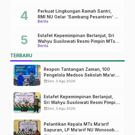
Kepemimpinan Nahdliyah
Perkuat Lingkungan Ramah Santri,
RMI NU Gelar ‘Sambang Pesantren’ di
Berita
Pati
Estafet Kepemimpinan Berlanjut, Sri
Wahyu Susilowati Resmi Pimpin MTs
Berita
Ma’arif Sapuran
TERBARU
Respon Tantangan Zaman, 100
Pengelola Medsos Sekolah Ma’arif
Pekalongan Ikuti Pelatihan Literasi
calendar_month
Sen, 3 Agu 2026
Digital
Estafet Kepemimpinan Berlanjut,
Sri Wahyu Susilowati Resmi Pimpin
MTs Ma’arif Sapuran
calendar_month
Sen, 3 Agu 2026
Pelantikan Kepala MTs Ma’arif
Sapuran, LP Ma’arif NU Wonosobo