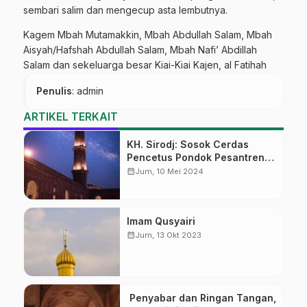
sembari salim dan mengecup asta lembutnya.
Kagem Mbah Mutamakkin, Mbah Abdullah Salam, Mbah
Aisyah/Hafshah Abdullah Salam, Mbah Nafi’ Abdillah
Salam dan sekeluarga besar Kiai-Kiai Kajen, al Fatihah
Penulis
: admin
ARTIKEL TERKAIT
KH. Sirodj: Sosok Cerdas
Pencetus Pondok Pesantren
Wetan Banon
calendar_month
Jum, 10 Mei 2024
Imam Qusyairi
calendar_month
Jum, 13 Okt 2023
Penyabar dan Ringan Tangan,