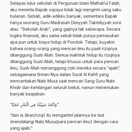
Selepas lulus sekolah di Perguruan Islam Mathali’ul Falah,
aku meminta Bapak supaya tidak lagi mengirim uang saku
bulanan. Sebab, adik-adikku banyak, sementara Bapak
hanya seorang Guru Madrasah Diniyyah Takmiliyyah sore
atau “Sekolah Arab”, yang gajinya tak seberapa. Secara
logika finansial, aku sama sekali tidak punya pemasukan
apa pun untuk biaya hidup di Pondok. Tetapi, kuyakin
bahwa orang-orang yang mencari ilmu itu pasti rizqinya
ditanggung Gusti Allah. Semua makhluk hidup itu rizqinya
ditanggung Gusti Allah, tetapi khusus untuk para pencari
ilmu, Gusti Allah menanggung rizki mereka secara “ajaib”,
sebagaimana firman-Nya dalam Surat Al Kahfi yang
menceritakan Nabi Musa saat mencari Sang Guru Nabi
Khidir dan kehilangan seluruh bekal, namun menemukan
banyak keajaiban:
“وَاتَّخَذَ سَبِيْلَهُ فِي الْبَحْرِ عَجَبًا”
“dan ia (ikan/rizqi) itu mengambil jalannya ke laut
(mendatangi Nabi Musa/para pencari ilmu) dengan cara
yang ajaib.”