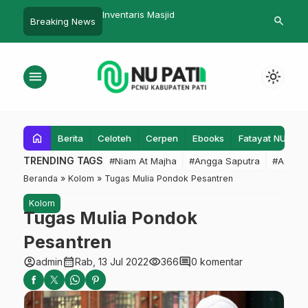
 Masjid
PC Lazisnu Kudus Bantu Korban
PWNU Tandas
search
Breaking News
Banjir Pati
Ekspresi Has
menu
light_mode
home
Berita
Celoteh
Cerpen
Ebooks
Fatayat NU
F
TRENDING TAGS
#Niam At Majha
#Angga Saputra
#Admin
Beranda
»
Kolom
»
Tugas Mulia Pondok Pesantren
Kolom
Tugas Mulia Pondok
Pesantren
account_circle
calendar_month
visibility
comment
admin
Rab, 13 Jul 2022
366
0 komentar