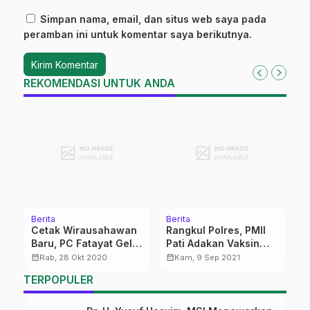
Simpan nama, email, dan situs web saya pada
peramban ini untuk komentar saya berikutnya.
REKOMENDASI UNTUK ANDA
Berita
Berita
Be
m
Cetak Wirausahawan
Rangkul Polres, PMII
1
Baru, PC Fatayat Gelar
Pati Adakan Vaksin
t
Pelatihan Pengolahan
Covid
P
calendar_month
calendar_month
calendar_month
Rab, 28 Okt 2020
Kam, 9 Sep 2021
Bandeng
B
TERPOPULER