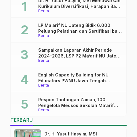
Dr. H. Yusuf Hasyim, MSI Menawarkan
Kurikulum Diversifikasi, Harapan Baru
Berita
dalam dunia pendidikan
LP Ma’arif NU Jateng Bidik 6.000
Peluang Pelatihan dan Sertifikasi bagi
Berita
Lulusan SMK
Sampaikan Laporan Akhir Periode
2024–2026, LSP P2 Ma’arif NU Jateng
Berita
Mantapkan Sinergi Link and Match
English Capacity Building for NU
Educators PWNU Jawa Tengah
Berita
Batch#4; Membuka Jalan Menuju
Masa Depan
Respon Tantangan Zaman, 100
Pengelola Medsos Sekolah Ma’arif
Berita
Pekalongan Ikuti Pelatihan Literasi
Digital
TERBARU
Dr. H. Yusuf Hasyim, MSI