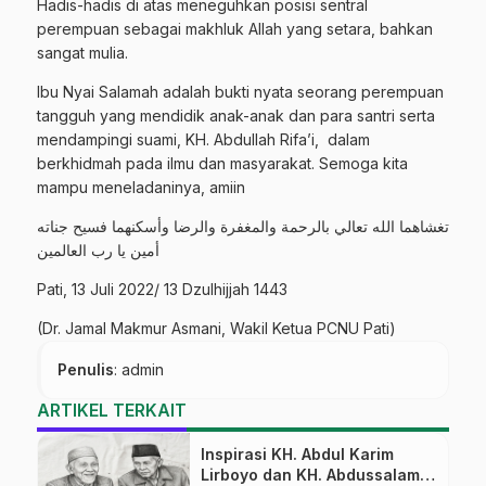
Hadis-hadis di atas meneguhkan posisi sentral
perempuan sebagai makhluk Allah yang setara, bahkan
sangat mulia.
Ibu Nyai Salamah adalah bukti nyata seorang perempuan
tangguh yang mendidik anak-anak dan para santri serta
mendampingi suami, KH. Abdullah Rifa’i, dalam
berkhidmah pada ilmu dan masyarakat. Semoga kita
mampu meneladaninya, amiin
تغشاهما الله تعالي بالرحمة والمغفرة والرضا وأسكنهما فسيح جناته
أمين يا رب العالمين
Pati, 13 Juli 2022/ 13 Dzulhijjah 1443
(Dr. Jamal Makmur Asmani, Wakil Ketua PCNU Pati)
Penulis
: admin
ARTIKEL TERKAIT
Inspirasi KH. Abdul Karim
Lirboyo dan KH. Abdussalam