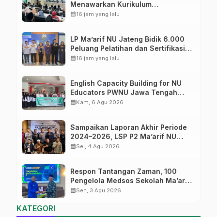
Menawarkan Kurikulum
Diversifikasi, Harapan Baru dalam
calendar_month
16 jam yang lalu
dunia pendidikan
LP Ma’arif NU Jateng Bidik 6.000
Peluang Pelatihan dan Sertifikasi
bagi Lulusan SMK
calendar_month
16 jam yang lalu
English Capacity Building for NU
Educators PWNU Jawa Tengah
Batch#4; Membuka Jalan Menuju
calendar_month
Kam, 6 Agu 2026
Masa Depan
Sampaikan Laporan Akhir Periode
2024–2026, LSP P2 Ma’arif NU
Jateng Mantapkan Sinergi Link and
calendar_month
Sel, 4 Agu 2026
Match
Respon Tantangan Zaman, 100
Pengelola Medsos Sekolah Ma’arif
Pekalongan Ikuti Pelatihan Literasi
calendar_month
Sen, 3 Agu 2026
Digital
KATEGORI