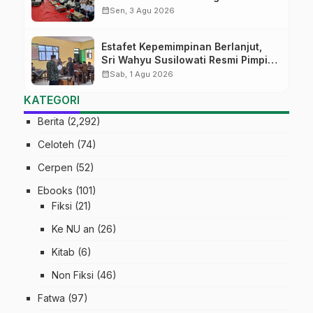
di Pati
calendar_month
Sen, 3 Agu 2026
Estafet Kepemimpinan Berlanjut,
Sri Wahyu Susilowati Resmi Pimpin
MTs Ma’arif Sapuran
calendar_month
Sab, 1 Agu 2026
KATEGORI
Berita
(2,292)
Celoteh
(74)
Cerpen
(52)
Ebooks
(101)
Fiksi
(21)
Ke NU an
(26)
Kitab
(6)
Non Fiksi
(46)
Fatwa
(97)