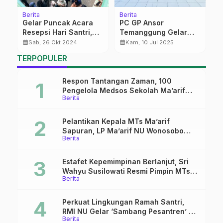
Berita
Berita
Be
Gelar Puncak Acara
PC GP Ansor
H
Resepsi Hari Santri,
Temanggung Gelar
R
PWNU Jateng Ajak
Ngaji Media untuk
b
calendar_month
calendar_month
calendar_month
Sab, 26 Okt 2024
Kam, 10 Jul 2025
Warga Jaga
Kader Se-Kabupaten
S
TERPOPULER
Kerukunan Jelang
Pilkada 2024
Respon Tantangan Zaman, 100
Pengelola Medsos Sekolah Ma’arif
Berita
Pekalongan Ikuti Pelatihan Literasi
Digital
Pelantikan Kepala MTs Ma’arif
Sapuran, LP Ma’arif NU Wonosobo
Berita
Tekankan Lima Amanah
Kepemimpinan Nahdliyah
Estafet Kepemimpinan Berlanjut, Sri
Wahyu Susilowati Resmi Pimpin MTs
Berita
Ma’arif Sapuran
Perkuat Lingkungan Ramah Santri,
RMI NU Gelar ‘Sambang Pesantren’ di
Berita
Pati