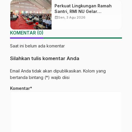
Perkuat Lingkungan Ramah
Santri, RMI NU Gelar
‘Sambang Pesantren’ di Pati
calendar_month
Sen, 3 Agu 2026
KOMENTAR (0)
Saat ini belum ada komentar
Silahkan tulis komentar Anda
Email Anda tidak akan dipublikasikan. Kolom yang
bertanda bintang (*) wajib diisi
Komentar*