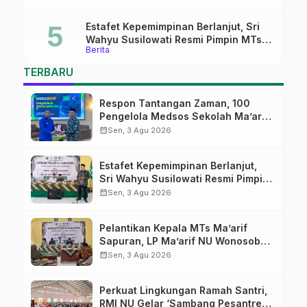
Estafet Kepemimpinan Berlanjut, Sri
Wahyu Susilowati Resmi Pimpin MTs
Berita
Ma’arif Sapuran
TERBARU
Respon Tantangan Zaman, 100
Pengelola Medsos Sekolah Ma’arif
Pekalongan Ikuti Pelatihan Literasi
calendar_month
Sen, 3 Agu 2026
Digital
Estafet Kepemimpinan Berlanjut,
Sri Wahyu Susilowati Resmi Pimpin
MTs Ma’arif Sapuran
calendar_month
Sen, 3 Agu 2026
Pelantikan Kepala MTs Ma’arif
Sapuran, LP Ma’arif NU Wonosobo
Tekankan Lima Amanah
calendar_month
Sen, 3 Agu 2026
Kepemimpinan Nahdliyah
Perkuat Lingkungan Ramah Santri,
RMI NU Gelar ‘Sambang Pesantren’