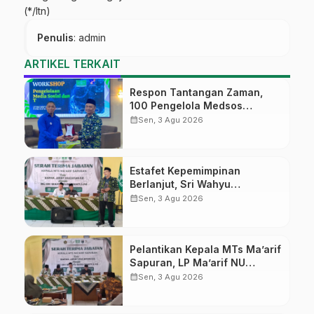
(*/ltn)
Penulis
: admin
ARTIKEL TERKAIT
Respon Tantangan Zaman,
100 Pengelola Medsos
Sekolah Ma’arif Pekalongan
calendar_month
Sen, 3 Agu 2026
Ikuti Pelatihan Literasi Digital
Estafet Kepemimpinan
Berlanjut, Sri Wahyu
Susilowati Resmi Pimpin MTs
calendar_month
Sen, 3 Agu 2026
Ma’arif Sapuran
Pelantikan Kepala MTs Ma’arif
Sapuran, LP Ma’arif NU
Wonosobo Tekankan Lima
calendar_month
Sen, 3 Agu 2026
Amanah Kepemimpinan
Nahdliyah