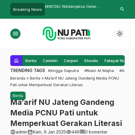
darijaksa Gelar
PPKM, Muslimat Gembong
Menghadiri 
search
Breaking News
tima
Hentikan Semua Aktivitas Luring
menu
light_mode
home
Berita
Celoteh
Cerpen
Ebooks
Fatayat NU
F
TRENDING TAGS
#Angga Saputra
#Niam At Majha
#Admin
Beranda
»
Berita
»
Ma’arif NU Jateng Gandeng Media PCNU
Pati untuk Memperkuat Gerakan Literasi
Berita
Ma’arif NU Jateng Gandeng
Media PCNU Pati untuk
Memperkuat Gerakan Literasi
account_circle
calendar_month
visibility
comment
admin
Kam, 9 Jan 2025
446
0 komentar