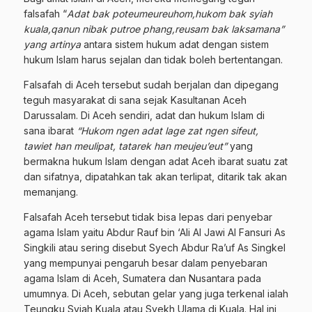
falsafah “
Adat bak poteumeureuhom,hukom bak syiah
kuala,qanun nibak putroe phang,reusam bak laksamana”
yang artinya
antara sistem hukum adat dengan sistem
hukum Islam harus sejalan dan tidak boleh bertentangan.
Falsafah di Aceh tersebut sudah berjalan dan dipegang
teguh masyarakat di sana sejak Kasultanan Aceh
Darussalam. Di Aceh sendiri, adat dan hukum Islam di
sana ibarat
“Hukom ngen adat lage zat ngen sifeut,
tawiet han meulipat, tatarek han meujeu’eut”
yang
bermakna hukum Islam dengan adat Aceh ibarat suatu zat
dan sifatnya, dipatahkan tak akan terlipat, ditarik tak akan
memanjang.
Falsafah Aceh tersebut tidak bisa lepas dari penyebar
agama Islam yaitu Abdur Rauf bin ‘Ali Al Jawi Al Fansuri As
Singkili atau sering disebut Syech Abdur Ra’uf As Singkel
yang mempunyai pengaruh besar dalam penyebaran
agama Islam di Aceh, Sumatera dan Nusantara pada
umumnya. Di Aceh, sebutan gelar yang juga terkenal ialah
Teungku Syiah Kuala atau Syekh Ulama di Kuala. Hal ini