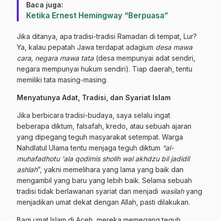
Baca juga:
Ketika Ernest Hemingway “Berpuasa”
Jika ditanya, apa tradisi-tradisi Ramadan di tempat, Lur?
Ya, kalau pepatah Jawa terdapat adagium
desa mawa
cara, negara mawa tata
(desa mempunyai adat sendiri,
negara mempunyai hukum sendiri). Tiap daerah, tentu
memiliki tata masing-masing.
Menyatunya Adat, Tradisi, dan Syariat Islam
Jika berbicara tradisi-budaya, saya selalu ingat
beberapa diktum, falsafah, kredo, atau sebuah ajaran
yang dipegang teguh masyarakat setempat. Warga
Nahdlatul Ulama tentu menjaga teguh diktum
“al-
muhafadhotu ‘ala qodimis sholih wal akhdzu bil jadidil
ashlah
”, yakni memelihara yang lama yang baik dan
mengambil yang baru yang lebih baik. Selama sebuah
tradisi tidak berlawanan syariat dan menjadi
wasilah
yang
menjadikan umat dekat dengan Allah, pasti dilakukan.
Bagi umat Islam di Aceh, mereka memegang teguh