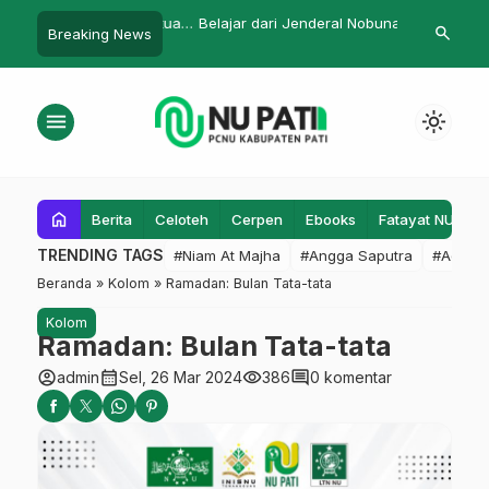
u Pati Berikan Bantuan
Belajar dari Jenderal Nobunaga
‎Inisnu Jalin
search
Breaking News
…
bakaran
Tezpur Colla
Internasional
menu
light_mode
home
Berita
Celoteh
Cerpen
Ebooks
Fatayat NU
F
TRENDING TAGS
#Niam At Majha
#Angga Saputra
#Admin
Beranda
»
Kolom
»
Ramadan: Bulan Tata-tata
Kolom
Ramadan: Bulan Tata-tata
account_circle
calendar_month
visibility
comment
admin
Sel, 26 Mar 2024
386
0 komentar