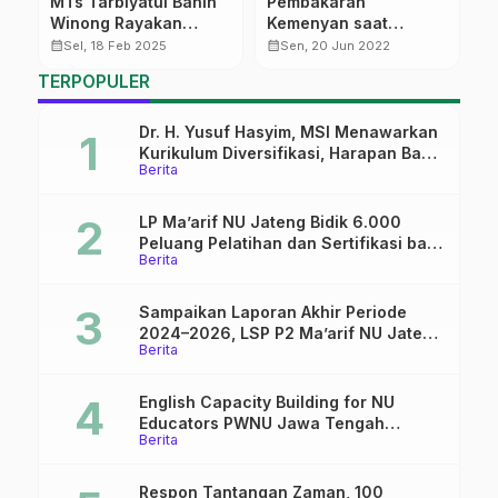
MTs Tarbiyatul Banin
Pembakaran
E
Winong Rayakan
Kemenyan saat
M
Harlah ke-60 Yayasan
Manaqiban
B
calendar_month
calendar_month
calendar_month
Sel, 18 Feb 2025
Sen, 20 Jun 2022
TERPOPULER
Dr. H. Yusuf Hasyim, MSI Menawarkan
Kurikulum Diversifikasi, Harapan Baru
Berita
dalam dunia pendidikan
LP Ma’arif NU Jateng Bidik 6.000
Peluang Pelatihan dan Sertifikasi bagi
Berita
Lulusan SMK
Sampaikan Laporan Akhir Periode
2024–2026, LSP P2 Ma’arif NU Jateng
Berita
Mantapkan Sinergi Link and Match
English Capacity Building for NU
Educators PWNU Jawa Tengah
Berita
Batch#4; Membuka Jalan Menuju
Masa Depan
Respon Tantangan Zaman, 100