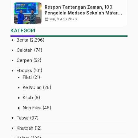
Respon Tantangan Zaman, 100
Pengelola Medsos Sekolah Ma’arif
Pekalongan Ikuti Pelatihan Literasi
calendar_month
Sen, 3 Agu 2026
Digital
KATEGORI
Berita
(2,296)
Celoteh
(74)
Cerpen
(52)
Ebooks
(101)
Fiksi
(21)
Ke NU an
(26)
Kitab
(6)
Non Fiksi
(46)
Fatwa
(97)
Khutbah
(12)