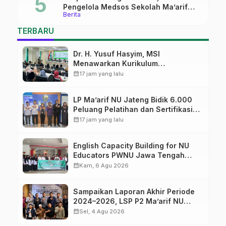
Pengelola Medsos Sekolah Ma’arif
Berita
Pekalongan Ikuti Pelatihan Literasi
Digital
TERBARU
Dr. H. Yusuf Hasyim, MSI
Menawarkan Kurikulum
Diversifikasi, Harapan Baru dalam
calendar_month
17 jam yang lalu
dunia pendidikan
LP Ma’arif NU Jateng Bidik 6.000
Peluang Pelatihan dan Sertifikasi
bagi Lulusan SMK
calendar_month
17 jam yang lalu
English Capacity Building for NU
Educators PWNU Jawa Tengah
Batch#4; Membuka Jalan Menuju
calendar_month
Kam, 6 Agu 2026
Masa Depan
Sampaikan Laporan Akhir Periode
2024–2026, LSP P2 Ma’arif NU
Jateng Mantapkan Sinergi Link and
calendar_month
Sel, 4 Agu 2026
Match