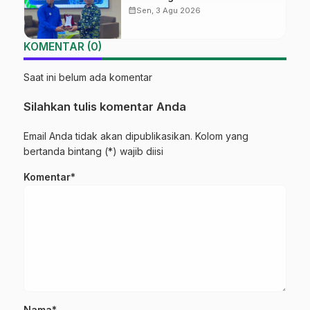
Sekolah Ma’arif Pekalongan
calendar_month
Sen, 3 Agu 2026
Ikuti Pelatihan Literasi Digital
KOMENTAR (0)
Saat ini belum ada komentar
Silahkan tulis komentar Anda
Email Anda tidak akan dipublikasikan. Kolom yang
bertanda bintang (*) wajib diisi
Komentar*
Nama*