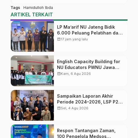
Tags
Hamidulloh Ibda
ARTIKEL TERKAIT
LP Ma’arif NU Jateng Bidik
6.000 Peluang Pelatihan dan
Sertifikasi bagi Lulusan SMK
calendar_month
17 jam yang lalu
English Capacity Building for
NU Educators PWNU Jawa
Tengah Batch#4; Membuka
calendar_month
Kam, 6 Agu 2026
Jalan Menuju Masa Depan
Sampaikan Laporan Akhir
Periode 2024–2026, LSP P2
Ma’arif NU Jateng Mantapkan
calendar_month
Sel, 4 Agu 2026
Sinergi Link and Match
Respon Tantangan Zaman,
100 Pengelola Medsos