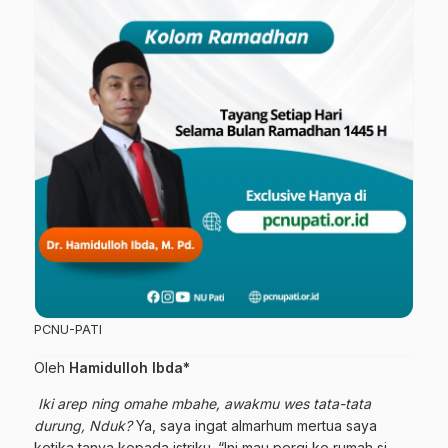
PCNU-PATI
Oleh
Hamidulloh Ibda*
Iki arep ning omahe mbahe, awakmu wes tata-tata
durung, Nduk?
Ya, saya ingat almarhum mertua saya
ketika tanya kepada istriku. “Ini mau pergi ke rumah si