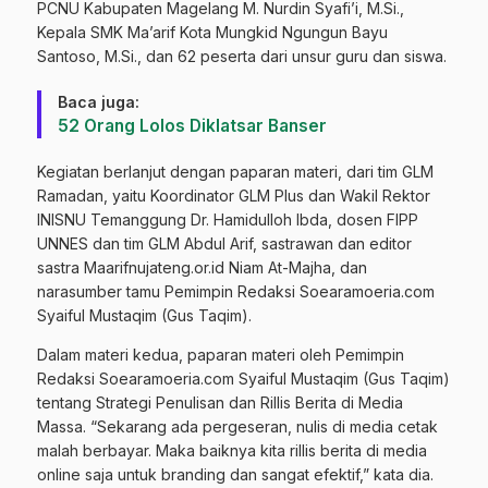
PCNU Kabupaten Magelang M. Nurdin Syafi’i, M.Si.,
Kepala SMK Ma’arif Kota Mungkid Ngungun Bayu
Santoso, M.Si., dan 62 peserta dari unsur guru dan siswa.
Baca juga:
52 Orang Lolos Diklatsar Banser
Kegiatan berlanjut dengan paparan materi, dari tim GLM
Ramadan, yaitu Koordinator GLM Plus dan Wakil Rektor
INISNU Temanggung Dr. Hamidulloh Ibda, dosen FIPP
UNNES dan tim GLM Abdul Arif, sastrawan dan editor
sastra Maarifnujateng.or.id Niam At-Majha, dan
narasumber tamu Pemimpin Redaksi Soearamoeria.com
Syaiful Mustaqim (Gus Taqim).
Dalam materi kedua, paparan materi oleh Pemimpin
Redaksi Soearamoeria.com Syaiful Mustaqim (Gus Taqim)
tentang Strategi Penulisan dan Rillis Berita di Media
Massa. “Sekarang ada pergeseran, nulis di media cetak
malah berbayar. Maka baiknya kita rillis berita di media
online saja untuk branding dan sangat efektif,” kata dia.