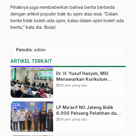
Pihaknya juga membeberkan bahwa berita berbeda
dengan artikel populer baik itu opini atau esai. “Dalam
berita tidak boleh ada opini, kalau dalam opini boleh ada
berita,” kata dia. (Ibda).
Penulis
: admin
ARTIKEL TERKAIT
Dr. H. Yusuf Hasyim, MSI
Menawarkan Kurikulum
Diversifikasi, Harapan Baru
calendar_month
18 jam yang lalu
dalam dunia pendidikan
LP Ma’arif NU Jateng Bidik
6.000 Peluang Pelatihan dan
Sertifikasi bagi Lulusan SMK
calendar_month
18 jam yang lalu