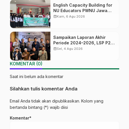
English Capacity Building for
NU Educators PWNU Jawa
Tengah Batch#4; Membuka
calendar_month
Kam, 6 Agu 2026
Jalan Menuju Masa Depan
Sampaikan Laporan Akhir
Periode 2024–2026, LSP P2
Ma’arif NU Jateng Mantapkan
calendar_month
Sel, 4 Agu 2026
Sinergi Link and Match
KOMENTAR (0)
Saat ini belum ada komentar
Silahkan tulis komentar Anda
Email Anda tidak akan dipublikasikan. Kolom yang
bertanda bintang (*) wajib diisi
Komentar*