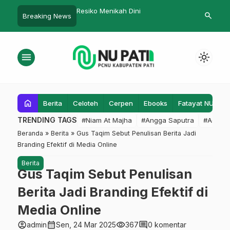
ikah Dini
Puasa dari Godaan Hiburan
Resep Ampuh
search
Breaking News
Menjadi Penul
menu
light_mode
home
Berita
Celoteh
Cerpen
Ebooks
Fatayat NU
F
TRENDING TAGS
#Niam At Majha
#Angga Saputra
#Admin
Beranda
»
Berita
»
Gus Taqim Sebut Penulisan Berita Jadi
Branding Efektif di Media Online
Berita
Gus Taqim Sebut Penulisan
Berita Jadi Branding Efektif di
Media Online
account_circle
calendar_month
visibility
comment
admin
Sen, 24 Mar 2025
367
0 komentar