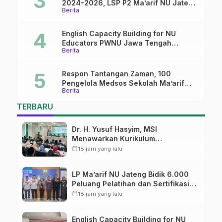
2024–2026, LSP P2 Ma’arif NU Jateng
Berita
Mantapkan Sinergi Link and Match
English Capacity Building for NU
Educators PWNU Jawa Tengah
Berita
Batch#4; Membuka Jalan Menuju
Masa Depan
Respon Tantangan Zaman, 100
Pengelola Medsos Sekolah Ma’arif
Berita
Pekalongan Ikuti Pelatihan Literasi
Digital
TERBARU
Dr. H. Yusuf Hasyim, MSI
Menawarkan Kurikulum
Diversifikasi, Harapan Baru dalam
calendar_month
18 jam yang lalu
dunia pendidikan
LP Ma’arif NU Jateng Bidik 6.000
Peluang Pelatihan dan Sertifikasi
bagi Lulusan SMK
calendar_month
18 jam yang lalu
English Capacity Building for NU