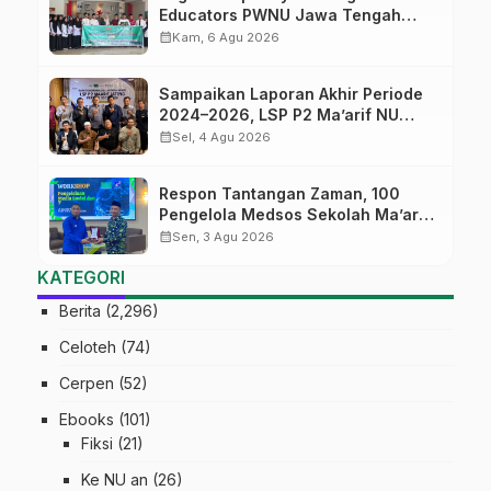
Educators PWNU Jawa Tengah
Batch#4; Membuka Jalan Menuju
calendar_month
Kam, 6 Agu 2026
Masa Depan
Sampaikan Laporan Akhir Periode
2024–2026, LSP P2 Ma’arif NU
Jateng Mantapkan Sinergi Link and
calendar_month
Sel, 4 Agu 2026
Match
Respon Tantangan Zaman, 100
Pengelola Medsos Sekolah Ma’arif
Pekalongan Ikuti Pelatihan Literasi
calendar_month
Sen, 3 Agu 2026
Digital
KATEGORI
Berita
(2,296)
Celoteh
(74)
Cerpen
(52)
Ebooks
(101)
Fiksi
(21)
Ke NU an
(26)