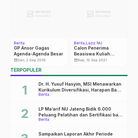
Berita
Berita
Laziz NU
Be
GP Ansor Gagas
Calon Penerima
S
Agenda-Agenda Besar
Beasiswa Kuliah
R
s
Lazisnu Pati Jalani
W
calendar_month
calendar_month
calendar_month
Sen, 2 Sep 2019
Rab, 15 Sep 2021
Tes Wawancara
TERPOPULER
Dr. H. Yusuf Hasyim, MSI Menawarkan
Kurikulum Diversifikasi, Harapan Baru
Berita
dalam dunia pendidikan
LP Ma’arif NU Jateng Bidik 6.000
Peluang Pelatihan dan Sertifikasi bagi
Berita
Lulusan SMK
Sampaikan Laporan Akhir Periode