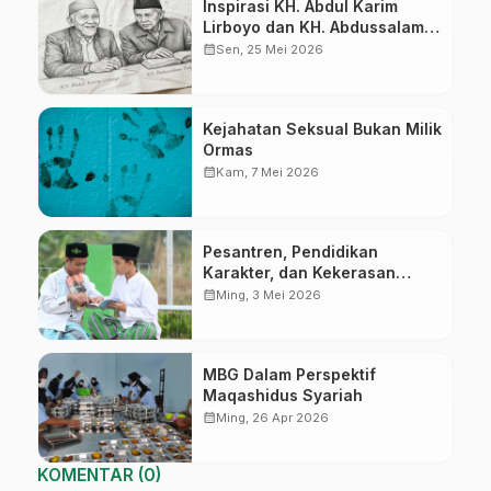
Inspirasi KH. Abdul Karim
Lirboyo dan KH. Abdussalam
Kajen
calendar_month
Sen, 25 Mei 2026
Kejahatan Seksual Bukan Milik
Ormas
calendar_month
Kam, 7 Mei 2026
Pesantren, Pendidikan
Karakter, dan Kekerasan
Seksual
calendar_month
Ming, 3 Mei 2026
MBG Dalam Perspektif
Maqashidus Syariah
calendar_month
Ming, 26 Apr 2026
KOMENTAR (0)