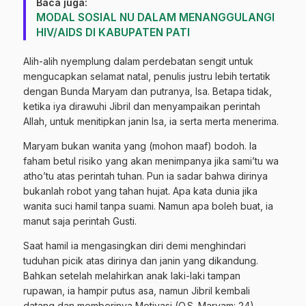
Baca juga:
MODAL SOSIAL NU DALAM MENANGGULANGI
HIV/AIDS DI KABUPATEN PATI
Alih-alih nyemplung dalam perdebatan sengit untuk
mengucapkan selamat natal, penulis justru lebih tertatik
dengan Bunda Maryam dan putranya, Isa. Betapa tidak,
ketika iya dirawuhi Jibril dan menyampaikan perintah
Allah, untuk menitipkan janin Isa, ia serta merta menerima.
Maryam bukan wanita yang (mohon maaf) bodoh. Ia
faham betul risiko yang akan menimpanya jika sami’tu wa
atho’tu atas perintah tuhan. Pun ia sadar bahwa dirinya
bukanlah robot yang tahan hujat. Apa kata dunia jika
wanita suci hamil tanpa suami. Namun apa boleh buat, ia
manut saja perintah Gusti.
Saat hamil ia mengasingkan diri demi menghindari
tuduhan picik atas dirinya dan janin yang dikandung.
Bahkan setelah melahirkan anak laki-laki tampan
rupawan, ia hampir putus asa, namun Jibril kembali
datang dan memberinya Motivasi (Q.S. Maryam: 24).