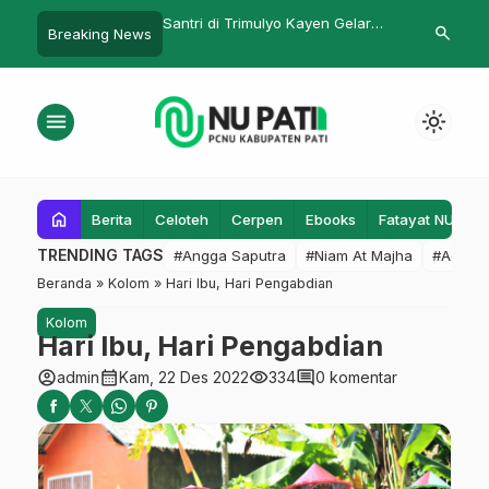
di Trimulyo Kayen Gelar
Haris Terpilih Menjadi Ketua PMII
Bisa Langs
search
Breaking News
tisqa
Kota Semarang Periode
UMR, LP M
2023/2024
Perpanjan
Pelatihan
menu
light_mode
home
Berita
Celoteh
Cerpen
Ebooks
Fatayat NU
F
TRENDING TAGS
#Angga Saputra
#Niam At Majha
#Admin
Beranda
»
Kolom
»
Hari Ibu, Hari Pengabdian
Kolom
Hari Ibu, Hari Pengabdian
account_circle
calendar_month
visibility
comment
admin
Kam, 22 Des 2022
334
0 komentar