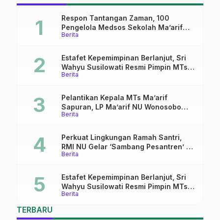
Respon Tantangan Zaman, 100
Pengelola Medsos Sekolah Ma’arif
Berita
Pekalongan Ikuti Pelatihan Literasi
Digital
Estafet Kepemimpinan Berlanjut, Sri
Wahyu Susilowati Resmi Pimpin MTs
Berita
Ma’arif Sapuran
Pelantikan Kepala MTs Ma’arif
Sapuran, LP Ma’arif NU Wonosobo
Berita
Tekankan Lima Amanah
Kepemimpinan Nahdliyah
Perkuat Lingkungan Ramah Santri,
RMI NU Gelar ‘Sambang Pesantren’ di
Berita
Pati
Estafet Kepemimpinan Berlanjut, Sri
Wahyu Susilowati Resmi Pimpin MTs
Berita
Ma’arif Sapuran
TERBARU