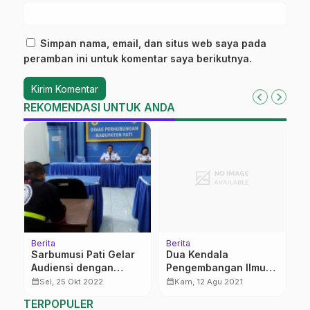
Simpan nama, email, dan situs web saya pada
peramban ini untuk komentar saya berikutnya.
REKOMENDASI UNTUK ANDA
Berita
Berita
Be
t
Sarbumusi Pati Gelar
Dua Kendala
6
Audiensi dengan
Pengembangan Ilmu
s
Dishub, Bahas
Falak di Pesantren
S
calendar_month
calendar_month
calendar_month
Sel, 25 Okt 2022
Kam, 12 Agu 2021
Pangkalan Truk
S
TERPOPULER