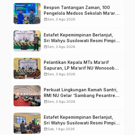
Respon Tantangan Zaman, 100
Pengelola Medsos Sekolah Ma’arif
Pekalongan Ikuti Pelatihan Literasi
calendar_month
Sen, 3 Agu 2026
Digital
Estafet Kepemimpinan Berlanjut,
Sri Wahyu Susilowati Resmi Pimpin
MTs Ma’arif Sapuran
calendar_month
Sen, 3 Agu 2026
Pelantikan Kepala MTs Ma’arif
Sapuran, LP Ma’arif NU Wonosobo
Tekankan Lima Amanah
calendar_month
Sen, 3 Agu 2026
Kepemimpinan Nahdliyah
Perkuat Lingkungan Ramah Santri,
RMI NU Gelar ‘Sambang Pesantren’
di Pati
calendar_month
Sen, 3 Agu 2026
Estafet Kepemimpinan Berlanjut,
Sri Wahyu Susilowati Resmi Pimpin
MTs Ma’arif Sapuran
calendar_month
Sab, 1 Agu 2026