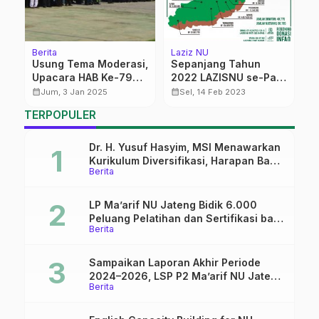
Berita
Laziz NU
Be
ir
Usung Tema Moderasi,
Sepanjang Tahun
L
Upacara HAB Ke-79
2022 LAZISNU se-Pati
H
Kemenag di MAN 1 Pati
Kelola Dana ZIS
calendar_month
calendar_month
calendar_month
Jum, 3 Jan 2025
Sel, 14 Feb 2023
Berlangsung Khidmat
Mencapai Rp15,6
TERPOPULER
Miliar
Dr. H. Yusuf Hasyim, MSI Menawarkan
Kurikulum Diversifikasi, Harapan Baru
Berita
dalam dunia pendidikan
LP Ma’arif NU Jateng Bidik 6.000
Peluang Pelatihan dan Sertifikasi bagi
Berita
Lulusan SMK
Sampaikan Laporan Akhir Periode
2024–2026, LSP P2 Ma’arif NU Jateng
Berita
Mantapkan Sinergi Link and Match