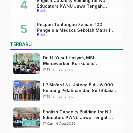
English Capacity Building for NU
Educators PWNU Jawa Tengah
Berita
Batch#4; Membuka Jalan Menuju
Masa Depan
Respon Tantangan Zaman, 100
Pengelola Medsos Sekolah Ma’arif
Berita
Pekalongan Ikuti Pelatihan Literasi
Digital
TERBARU
Dr. H. Yusuf Hasyim, MSI
Menawarkan Kurikulum
Diversifikasi, Harapan Baru dalam
calendar_month
19 jam yang lalu
dunia pendidikan
LP Ma’arif NU Jateng Bidik 6.000
Peluang Pelatihan dan Sertifikasi
bagi Lulusan SMK
calendar_month
19 jam yang lalu
English Capacity Building for NU
Educators PWNU Jawa Tengah
Batch#4; Membuka Jalan Menuju
calendar_month
Kam, 6 Agu 2026
Masa Depan