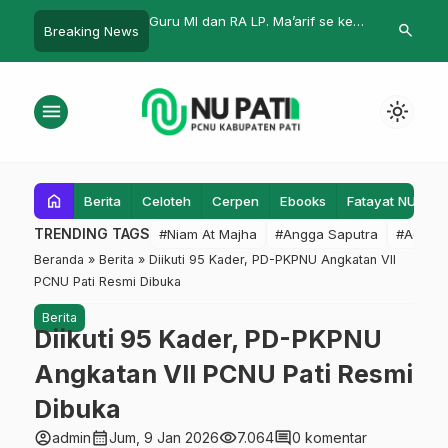
n RA LP. Ma’arif se kec
100 Santri Pesantren Karang
Pengurus Ma
search
Breaking News
i GELAR PELATIHAN
Santri Kedu Temanggung Ikuti
Audit Interna
UK TINGKATKAN
GLM Ramadan
NSI GURU
menu
light_mode
home
Berita
Celoteh
Cerpen
Ebooks
Fatayat NU
F
TRENDING TAGS
#Niam At Majha
#Angga Saputra
#Admin
Beranda
»
Berita
»
Diikuti 95 Kader, PD-PKPNU Angkatan VII
PCNU Pati Resmi Dibuka
Berita
Diikuti 95 Kader, PD-PKPNU
Angkatan VII PCNU Pati Resmi
Dibuka
account_circle
calendar_month
visibility
comment
admin
Jum, 9 Jan 2026
7.064
0 komentar