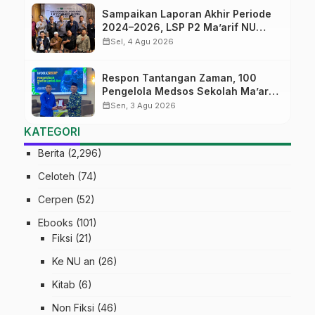
Sampaikan Laporan Akhir Periode
2024–2026, LSP P2 Ma’arif NU
Jateng Mantapkan Sinergi Link and
calendar_month
Sel, 4 Agu 2026
Match
Respon Tantangan Zaman, 100
Pengelola Medsos Sekolah Ma’arif
Pekalongan Ikuti Pelatihan Literasi
calendar_month
Sen, 3 Agu 2026
Digital
KATEGORI
Berita
(2,296)
Celoteh
(74)
Cerpen
(52)
Ebooks
(101)
Fiksi
(21)
Ke NU an
(26)
Kitab
(6)
Non Fiksi
(46)