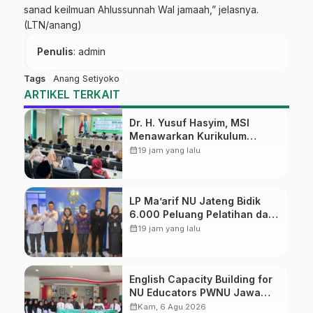
sanad keilmuan Ahlussunnah Wal jamaah,” jelasnya.
(LTN/anang)
Penulis
: admin
Tags
Anang Setiyoko
ARTIKEL TERKAIT
Dr. H. Yusuf Hasyim, MSI
Menawarkan Kurikulum
Diversifikasi, Harapan Baru
calendar_month
19 jam yang lalu
dalam dunia pendidikan
LP Ma’arif NU Jateng Bidik
6.000 Peluang Pelatihan dan
Sertifikasi bagi Lulusan SMK
calendar_month
19 jam yang lalu
English Capacity Building for
NU Educators PWNU Jawa
Tengah Batch#4; Membuka
calendar_month
Kam, 6 Agu 2026