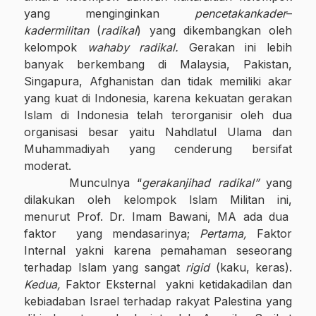
yang menginginkan
pencetakan
kader
–
kader
militan
(
radikal
) yang dikembangkan oleh
kelompok
wahaby radikal.
Gerakan ini lebih
banyak berkembang di Malaysia, Pakistan,
Singapura, Afghanistan dan tidak memiliki akar
yang kuat di Indonesia, karena kekuatan gerakan
Islam di Indonesia telah terorganisir oleh dua
organisasi besar yaitu Nahdlatul Ulama dan
Muhammadiyah yang cenderung bersifat
moderat.
Munculnya “
gerakan
jihad
radikal”
yang
dilakukan oleh kelompok Islam Militan
ini,
menurut Prof. Dr. Imam Bawani, MA ada dua
faktor
yang mendasari
nya
;
Pertama,
Faktor
Internal yakni karena pemahaman seseorang
terhadap Islam yang sangat
rigid
(kaku, keras).
Kedua,
Faktor Eksternal
yakni ketidakadilan dan
kebiadaban Israel terhadap rakyat Palestina yang