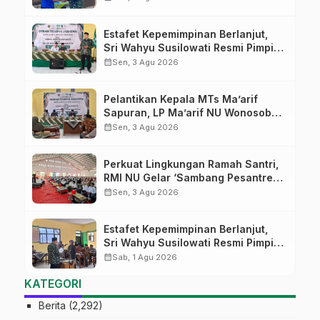
Digital
Estafet Kepemimpinan Berlanjut,
Sri Wahyu Susilowati Resmi Pimpin
MTs Ma’arif Sapuran
calendar_month
Sen, 3 Agu 2026
Pelantikan Kepala MTs Ma’arif
Sapuran, LP Ma’arif NU Wonosobo
Tekankan Lima Amanah
calendar_month
Sen, 3 Agu 2026
Kepemimpinan Nahdliyah
Perkuat Lingkungan Ramah Santri,
RMI NU Gelar ‘Sambang Pesantren’
di Pati
calendar_month
Sen, 3 Agu 2026
Estafet Kepemimpinan Berlanjut,
Sri Wahyu Susilowati Resmi Pimpin
MTs Ma’arif Sapuran
calendar_month
Sab, 1 Agu 2026
KATEGORI
Berita
(2,292)