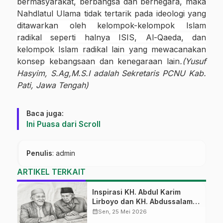
bermasyarakat, berbangsa dan bernegara, maka
Nahdlatul Ulama tidak tertarik pada ideologi yang
ditawarkan oleh kelompok-kelompok Islam
radikal seperti halnya ISIS, Al-Qaeda, dan
kelompok Islam radikal lain yang mewacanakan
konsep kebangsaan dan kenegaraan lain
.
(
Yusuf
Hasyim, S.Ag
,M.S.I
adalah Sekretaris PCNU Kab.
Pati, Jawa Tengah)
Baca juga:
Ini Puasa dari Scroll
Penulis
: admin
ARTIKEL TERKAIT
Inspirasi KH. Abdul Karim
Lirboyo dan KH. Abdussalam
Kajen
calendar_month
Sen, 25 Mei 2026