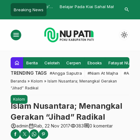
 Pes Shofa Azahro’
Belajar Pada Kiai Sahal Mahfudh
IPNU-IPPNU P
search
Breaking News
…
Pati
Pelatihan Pu
menu
light_mode
home
Berita
Celoteh
Cerpen
Ebooks
Fatayat NU
F
TRENDING TAGS
#Angga Saputra
#Niam At Majha
#Admin
Beranda
»
Kolom
»
Islam Nusantara; Menangkal Gerakan
“Jihad” Radikal
Kolom
Islam Nusantara; Menangkal
Gerakan “Jihad” Radikal
account_circle
calendar_month
visibility
comment
admin
Rab, 22 Nov 2017
383
0 komentar