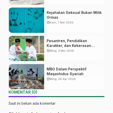
Kejahatan Seksual Bukan Milik
Ormas
calendar_month
Kam, 7 Mei 2026
Pesantren, Pendidikan
Karakter, dan Kekerasan
Seksual
calendar_month
Ming, 3 Mei 2026
MBG Dalam Perspektif
Maqashidus Syariah
calendar_month
Ming, 26 Apr 2026
KOMENTAR (0)
Saat ini belum ada komentar