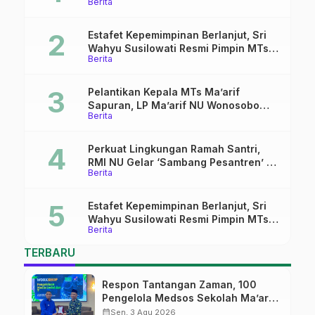
Berita
Pekalongan Ikuti Pelatihan Literasi
Digital
Estafet Kepemimpinan Berlanjut, Sri
Wahyu Susilowati Resmi Pimpin MTs
Berita
Ma’arif Sapuran
Pelantikan Kepala MTs Ma’arif
Sapuran, LP Ma’arif NU Wonosobo
Berita
Tekankan Lima Amanah
Kepemimpinan Nahdliyah
Perkuat Lingkungan Ramah Santri,
RMI NU Gelar ‘Sambang Pesantren’ di
Berita
Pati
Estafet Kepemimpinan Berlanjut, Sri
Wahyu Susilowati Resmi Pimpin MTs
Berita
Ma’arif Sapuran
TERBARU
Respon Tantangan Zaman, 100
Pengelola Medsos Sekolah Ma’arif
Pekalongan Ikuti Pelatihan Literasi
calendar_month
Sen, 3 Agu 2026