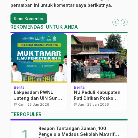
peramban ini untuk komentar saya berikutnya.
REKOMENDASI UNTUK ANDA
Berita
Berita
Be
Lakpesdam PWNU
NU Peduli Kabupaten
P
Jateng dan UIN Sunan
Pati Dirikan Posko
B
Kudus Gelar Muktamar
Kesehatan untuk
d
calendar_month
calendar_month
calendar_month
Kam, 25 Jun 2026
Jum, 23 Jan 2026
Ilmu Pengetahuan IV,
Warga Terdampak
TERPOPULER
Soroti Peran Strategis
Banjir
NU di Era Demokrasi
Respon Tantangan Zaman, 100
Pengelola Medsos Sekolah Ma’arif