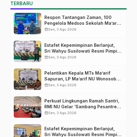
TERBARU
Respon Tantangan Zaman, 100
Pengelola Medsos Sekolah Ma’arif
Pekalongan Ikuti Pelatihan Literasi
calendar_month
Sen, 3 Agu 2026
Digital
Estafet Kepemimpinan Berlanjut,
Sri Wahyu Susilowati Resmi Pimpin
MTs Ma’arif Sapuran
calendar_month
Sen, 3 Agu 2026
Pelantikan Kepala MTs Ma’arif
Sapuran, LP Ma’arif NU Wonosobo
Tekankan Lima Amanah
calendar_month
Sen, 3 Agu 2026
Kepemimpinan Nahdliyah
Perkuat Lingkungan Ramah Santri,
RMI NU Gelar ‘Sambang Pesantren’
di Pati
calendar_month
Sen, 3 Agu 2026
Estafet Kepemimpinan Berlanjut,
Sri Wahyu Susilowati Resmi Pimpin