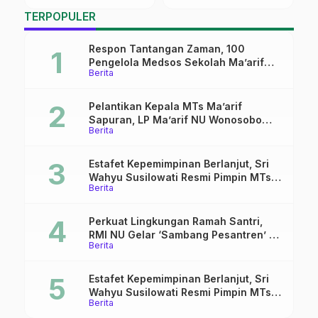
TERPOPULER
Respon Tantangan Zaman, 100
Pengelola Medsos Sekolah Ma’arif
Berita
Pekalongan Ikuti Pelatihan Literasi
Digital
Pelantikan Kepala MTs Ma’arif
Sapuran, LP Ma’arif NU Wonosobo
Berita
Tekankan Lima Amanah
Kepemimpinan Nahdliyah
Estafet Kepemimpinan Berlanjut, Sri
Wahyu Susilowati Resmi Pimpin MTs
Berita
Ma’arif Sapuran
Perkuat Lingkungan Ramah Santri,
RMI NU Gelar ‘Sambang Pesantren’ di
Berita
Pati
Estafet Kepemimpinan Berlanjut, Sri
Wahyu Susilowati Resmi Pimpin MTs
Berita
Ma’arif Sapuran