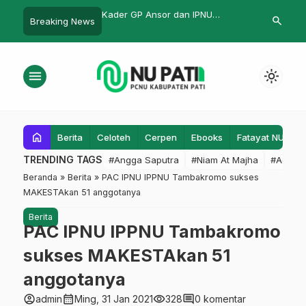
Ansor dan IPNU
Mojo Bersholawat dalam Rangka
Kunci Sukse
search
Breaking News
o Dirikan Patitech
Sedekah Bumi
Nya?
menu
light_mode
home
Berita
Celoteh
Cerpen
Ebooks
Fatayat NU
F
TRENDING TAGS
#Angga Saputra
#Niam At Majha
#Admin
Beranda
»
Berita
»
PAC IPNU IPPNU Tambakromo sukses
MAKESTAkan 51 anggotanya
Berita
PAC IPNU IPPNU Tambakromo
sukses MAKESTAkan 51
anggotanya
account_circle
calendar_month
visibility
comment
admin
Ming, 31 Jan 2021
328
0 komentar