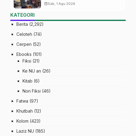
MTs Ma’arif Sapuran
calendar_month
Sab, 1 Agu 2026
KATEGORI
Berita
(2,292)
Celoteh
(74)
Cerpen
(52)
Ebooks
(101)
Fiksi
(21)
Ke NU an
(26)
Kitab
(6)
Non Fiksi
(46)
Fatwa
(97)
Khutbah
(12)
Kolom
(423)
Laziz NU
(185)