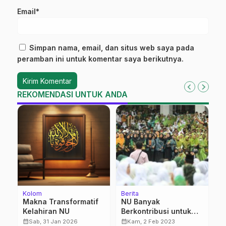
Email*
Simpan nama, email, dan situs web saya pada
peramban ini untuk komentar saya berikutnya.
REKOMENDASI UNTUK ANDA
Kolom
Berita
Be
i
Makna Transformatif
NU Banyak
P
Kelahiran NU
Berkontribusi untuk
B
NKRI
calendar_month
calendar_month
calendar_month
Sab, 31 Jan 2026
Kam, 2 Feb 2023