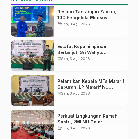
Respon Tantangan Zaman,
100 Pengelola Medsos
Sekolah Ma’arif Pekalongan
calendar_month
Sen, 3 Agu 2026
Ikuti Pelatihan Literasi Digital
Estafet Kepemimpinan
Berlanjut, Sri Wahyu
Susilowati Resmi Pimpin MTs
calendar_month
Sen, 3 Agu 2026
Ma’arif Sapuran
Pelantikan Kepala MTs Ma’arif
Sapuran, LP Ma’arif NU
Wonosobo Tekankan Lima
calendar_month
Sen, 3 Agu 2026
Amanah Kepemimpinan
Nahdliyah
Perkuat Lingkungan Ramah
Santri, RMI NU Gelar
‘Sambang Pesantren’ di Pati
calendar_month
Sen, 3 Agu 2026