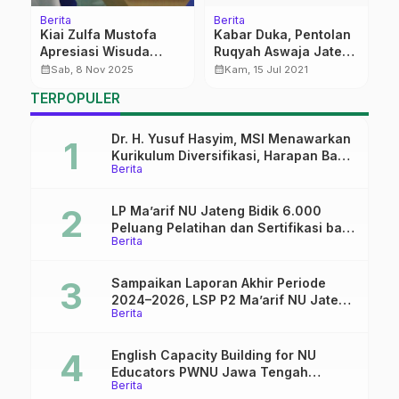
Berita
Berita
Be
Kiai Zulfa Mustofa
Kabar Duka, Pentolan
R
Apresiasi Wisuda
Ruqyah Aswaja Jateng
P
Pascasarjana IPMAFA
Wafat
T
calendar_month
calendar_month
calendar_month
Sab, 8 Nov 2025
Kam, 15 Jul 2021
Pati yang Gunakan
L
TERPOPULER
Bahasa Arab
P
M
D
Dr. H. Yusuf Hasyim, MSI Menawarkan
Kurikulum Diversifikasi, Harapan Baru
Berita
dalam dunia pendidikan
LP Ma’arif NU Jateng Bidik 6.000
Peluang Pelatihan dan Sertifikasi bagi
Berita
Lulusan SMK
Sampaikan Laporan Akhir Periode
2024–2026, LSP P2 Ma’arif NU Jateng
Berita
Mantapkan Sinergi Link and Match
English Capacity Building for NU
Educators PWNU Jawa Tengah
Berita
Batch#4; Membuka Jalan Menuju