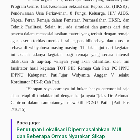
Program Genre, Hak Kesehatan Seksual dan Reproduksi (HKSR) ,
Pendewasaan Usia Perkawinan, 8 Fungsi Keluarga, HIV AIDS,
Napza, Peran Remaja dalam Pemetaan Permasalahan HKSR, dan
Teknik Fasilitasi. Selain itu, ada simulasi dan games dari tiap
peserta dalam mensosialisasikan materi yang terkait dengan remaja
agar peserta terbiasa menjadi trainer, pendidik sebaya dan konselor
sebaya di wilayahnya masing-masing. Tindak lanjut dari kegiatan
ini adalah adanya kegiatan bagi remaja yang secara intensif
dilakukan di tiap-tiap wilayah yang akan difasilitasi oleh tim
fasilitator hasil kegiatan TOT PIK Remaja Cah Pati PC IPNU
IPPNU Kabupaten Pati.”ujar Widyanita Anggar V selaku
Kordinator PIK-R Cah Pati.
“Harapan saya acaranya ini bukan hanya ceremonial saja
akan tetapi di tindaklanjuti dengan kerja nyata.”jelas Dr. Achmad
Choiron dalam sambutannya mewakili PCNU Pati. (Pati Pos
2/10/15)
Baca juga:
Penutupan Lokalisasi Dipermasalahkan, MUI
dan Beberapa Ormas Nyatakan Sikap