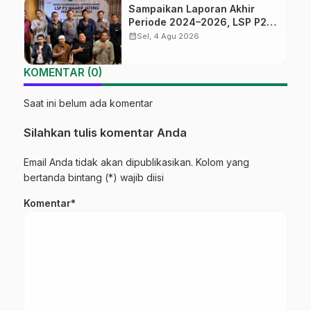
Sampaikan Laporan Akhir
Periode 2024–2026, LSP P2
Ma’arif NU Jateng Mantapkan
calendar_month
Sel, 4 Agu 2026
Sinergi Link and Match
KOMENTAR (0)
Saat ini belum ada komentar
Silahkan tulis komentar Anda
Email Anda tidak akan dipublikasikan. Kolom yang
bertanda bintang (*) wajib diisi
Komentar*