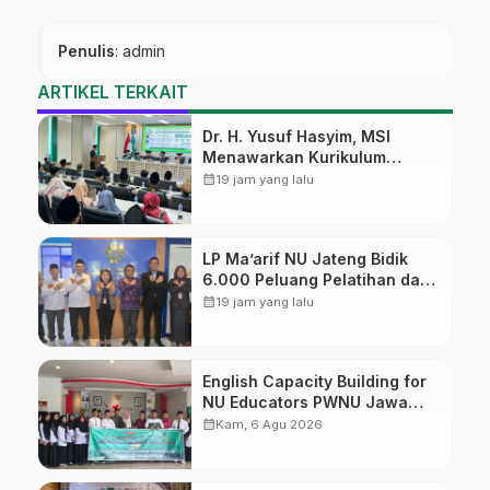
Penulis
: admin
ARTIKEL TERKAIT
Dr. H. Yusuf Hasyim, MSI
Menawarkan Kurikulum
Diversifikasi, Harapan Baru
calendar_month
19 jam yang lalu
dalam dunia pendidikan
LP Ma’arif NU Jateng Bidik
6.000 Peluang Pelatihan dan
Sertifikasi bagi Lulusan SMK
calendar_month
19 jam yang lalu
English Capacity Building for
NU Educators PWNU Jawa
Tengah Batch#4; Membuka
calendar_month
Kam, 6 Agu 2026
Jalan Menuju Masa Depan