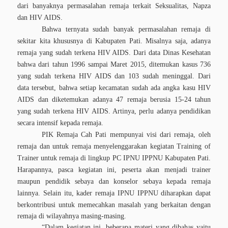
dari banyaknya permasalahan remaja terkait Seksualitas, Napza
dan HIV AIDS.
Bahwa ternyata sudah banyak permasalahan remaja di
sekitar kita khususnya di Kabupaten Pati. Misalnya saja, adanya
remaja yang sudah terkena HIV AIDS. Dari data Dinas Kesehatan
bahwa dari tahun 1996 sampai Maret 2015, ditemukan kasus 736
yang sudah terkena HIV AIDS dan 103 sudah meninggal. Dari
data tersebut, bahwa setiap kecamatan sudah ada angka kasu HIV
AIDS dan diketemukan adanya 47 remaja berusia 15-24 tahun
yang sudah terkena HIV AIDS. Artinya, perlu adanya pendidikan
secara intensif kepada remaja.
PIK Remaja Cah Pati mempunyai visi dari remaja, oleh
remaja dan untuk remaja menyelenggarakan kegiatan Training of
Trainer untuk remaja di lingkup PC IPNU IPPNU Kabupaten Pati.
Harapannya, pasca kegiatan ini, peserta akan menjadi trainer
maupun pendidik sebaya dan konselor sebaya kepada remaja
lainnya. Selain itu,
kader remaja IPNU IPPNU
diharapkan
dapat
berkontribusi untuk memecahkan masalah yang berkaitan dengan
remaja di wilayahnya masing-masing
.
“Dalam kegiatan ini, beberapa materi yang dibahas yaitu