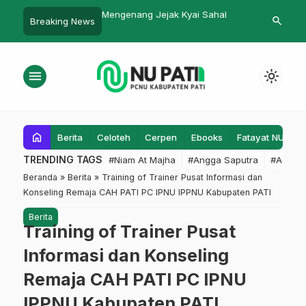
eman Pekan Ini
Mengenang Jejak Kyai Sahal
Puncak Haul
search
Breaking News
Masyarat Paria
Kajen Berlan
menu
light_mode
home
Berita
Celoteh
Cerpen
Ebooks
Fatayat NU
F
TRENDING TAGS
#Niam At Majha
#Angga Saputra
#Admin
Beranda
»
Berita
»
Training of Trainer Pusat Informasi dan
Konseling Remaja CAH PATI PC IPNU IPPNU Kabupaten PATI
Berita
Training of Trainer Pusat
Informasi dan Konseling
Remaja CAH PATI PC IPNU
IPPNU Kabupaten PATI