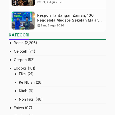
Jateng Mantapkan Sinergi Link and
calendar_month
Sel, 4 Agu 2026
Match
Respon Tantangan Zaman, 100
Pengelola Medsos Sekolah Ma’arif
Pekalongan Ikuti Pelatihan Literasi
calendar_month
Sen, 3 Agu 2026
Digital
KATEGORI
Berita
(2,296)
Celoteh
(74)
Cerpen
(52)
Ebooks
(101)
Fiksi
(21)
Ke NU an
(26)
Kitab
(6)
Non Fiksi
(46)
Fatwa
(97)