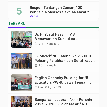
Masa Depan
Respon Tantangan Zaman, 100
Pengelola Medsos Sekolah Ma’arif
Berita
Pekalongan Ikuti Pelatihan Literasi
Digital
TERBARU
Dr. H. Yusuf Hasyim, MSI
Menawarkan Kurikulum
Diversifikasi, Harapan Baru dalam
calendar_month
19 jam yang lalu
dunia pendidikan
LP Ma’arif NU Jateng Bidik 6.000
Peluang Pelatihan dan Sertifikasi
bagi Lulusan SMK
calendar_month
19 jam yang lalu
English Capacity Building for NU
Educators PWNU Jawa Tengah
Batch#4; Membuka Jalan Menuju
calendar_month
Kam, 6 Agu 2026
Masa Depan
Sampaikan Laporan Akhir Periode
2024–2026, LSP P2 Ma’arif NU