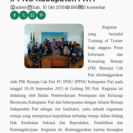
account_circle
calendar_month
visibility
comment
admin
Sab, 10 Okt 2015
386
0 komentar
Kegiatan
yang berjudul
Training of Trainer
bagi anggota Pusat
Informasi dan
Konseling Remaja
(PIK Remaja) Cah
Pati diselenggarakan
oleh PIK Remaja Cah Pati PC IPNU IPPNU Kabupaten Pati pada
tanggal 19-20 September 2015 di Gedung NU Pati. Kegiatan ini
didukung oleh Badan Pemberdayaan Perempuan dan Keluarga
Berencana Kabupaten Pati dan bekerjasama dengan Aliansi Remaja
Independen Pati sebagai tim fasilitator, yaitu sebuah organisasi
remaja yang mempunyai kepedulian terhadap remaja dalam bidang
Hak Kesehatan Seksual dan Reproduksi, Pendidikan dan
Ketenagakerjaan. Kegiatan ini diselenggarakan karena berangkat