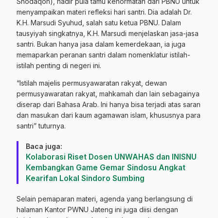
Shodaqoh), hadir pula tamu kehormatan dari PBNU untuk
menyampaikan materi refleksi hari santri. Dia adalah Dr.
K.H. Marsudi Syuhud, salah satu ketua PBNU. Dalam
tausyiyah singkatnya, K.H. Marsudi menjelaskan jasa-jasa
santri. Bukan hanya jasa dalam kemerdekaan, ia juga
memaparkan peranan santri dalam nomenklatur istilah-
istilah penting di negeri ini.
“Istilah majelis permusyawaratan rakyat, dewan
permusyawaratan rakyat, mahkamah dan lain sebagainya
diserap dari Bahasa Arab. Ini hanya bisa terjadi atas saran
dan masukan dari kaum agamawan islam, khususnya para
santri” tuturnya.
Baca juga:
Kolaborasi Riset Dosen UNWAHAS dan INISNU
Kembangkan Game Gemar Sindosu Angkat
Kearifan Lokal Sindoro Sumbing
Selain pemaparan materi, agenda yang berlangsung di
halaman Kantor PWNU Jateng ini juga diisi dengan