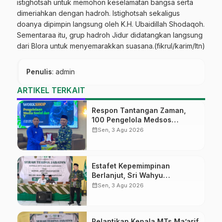
istighotsah untuk memohon keselamatan bangsa serta
dimeriahkan dengan hadroh. Istighotsah sekaligus
doanya dipimpin langsung oleh K.H. Ubaidillah Shodaqoh.
Sementaraa itu, grup hadroh Jidur didatangkan langsung
dari Blora untuk menyemarakkan suasana.(fikrul/karim/ltn)
Penulis
: admin
ARTIKEL TERKAIT
Respon Tantangan Zaman,
100 Pengelola Medsos
Sekolah Ma’arif Pekalongan
calendar_month
Sen, 3 Agu 2026
Ikuti Pelatihan Literasi Digital
Estafet Kepemimpinan
Berlanjut, Sri Wahyu
Susilowati Resmi Pimpin MTs
calendar_month
Sen, 3 Agu 2026
Ma’arif Sapuran
Pelantikan Kepala MTs Ma’arif