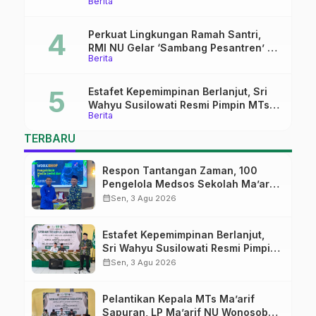
Berita
Ma’arif Sapuran
Perkuat Lingkungan Ramah Santri,
RMI NU Gelar ‘Sambang Pesantren’ di
Berita
Pati
Estafet Kepemimpinan Berlanjut, Sri
Wahyu Susilowati Resmi Pimpin MTs
Berita
Ma’arif Sapuran
TERBARU
Respon Tantangan Zaman, 100
Pengelola Medsos Sekolah Ma’arif
Pekalongan Ikuti Pelatihan Literasi
calendar_month
Sen, 3 Agu 2026
Digital
Estafet Kepemimpinan Berlanjut,
Sri Wahyu Susilowati Resmi Pimpin
MTs Ma’arif Sapuran
calendar_month
Sen, 3 Agu 2026
Pelantikan Kepala MTs Ma’arif
Sapuran, LP Ma’arif NU Wonosobo