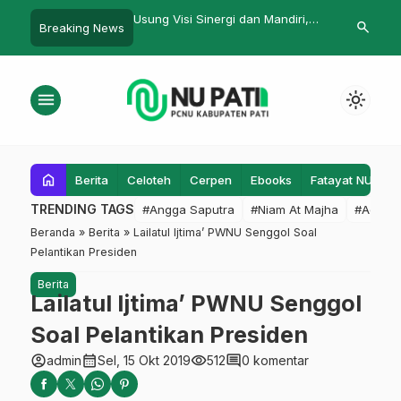
 Sinergi dan Mandiri,
Majelis Masyayikh Kritik Paradoks
LPBI NU Jaw
search
Breaking News
LP Ma’arif NU Kab.
Pendanaan Pendidikan: Sekolah
Relawan Tan
n Dikukuhkan
Dibiayai, Pesantren Hanya
Dibantu
menu
light_mode
home
Berita
Celoteh
Cerpen
Ebooks
Fatayat NU
F
TRENDING TAGS
#Angga Saputra
#Niam At Majha
#Admin
Beranda
»
Berita
»
Lailatul Ijtima’ PWNU Senggol Soal
Pelantikan Presiden
Berita
Lailatul Ijtima’ PWNU Senggol
Soal Pelantikan Presiden
account_circle
calendar_month
visibility
comment
admin
Sel, 15 Okt 2019
512
0 komentar