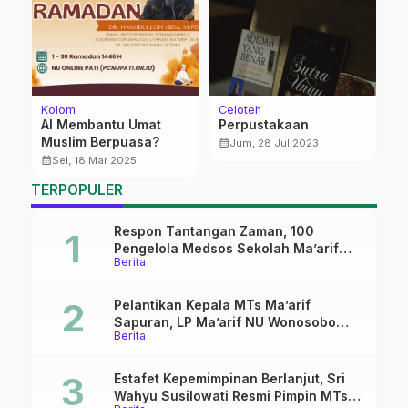
Kolom
Celoteh
L
AI Membantu Umat
Perpustakaan
P
Muslim Berpuasa?
K
calendar_month
Jum, 28 Jul 2023
Li
calendar_month
calendar_month
Sel, 18 Mar 2025
TERPOPULER
Respon Tantangan Zaman, 100
Pengelola Medsos Sekolah Ma’arif
Berita
Pekalongan Ikuti Pelatihan Literasi
Digital
Pelantikan Kepala MTs Ma’arif
Sapuran, LP Ma’arif NU Wonosobo
Berita
Tekankan Lima Amanah
Kepemimpinan Nahdliyah
Estafet Kepemimpinan Berlanjut, Sri
Wahyu Susilowati Resmi Pimpin MTs