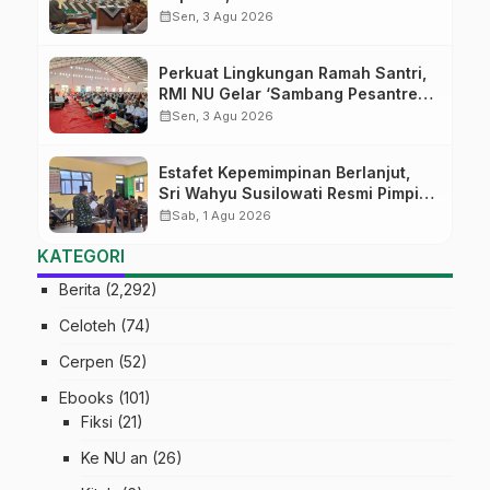
Tekankan Lima Amanah
calendar_month
Sen, 3 Agu 2026
Kepemimpinan Nahdliyah
Perkuat Lingkungan Ramah Santri,
RMI NU Gelar ‘Sambang Pesantren’
di Pati
calendar_month
Sen, 3 Agu 2026
Estafet Kepemimpinan Berlanjut,
Sri Wahyu Susilowati Resmi Pimpin
MTs Ma’arif Sapuran
calendar_month
Sab, 1 Agu 2026
KATEGORI
Berita
(2,292)
Celoteh
(74)
Cerpen
(52)
Ebooks
(101)
Fiksi
(21)
Ke NU an
(26)