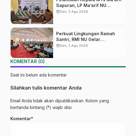
Sapuran, LP Ma’arif NU
Wonosobo Tekankan Lima
calendar_month
Sen, 3 Agu 2026
Amanah Kepemimpinan
Nahdliyah
Perkuat Lingkungan Ramah
Santri, RMI NU Gelar
‘Sambang Pesantren’ di Pati
calendar_month
Sen, 3 Agu 2026
KOMENTAR (0)
Saat ini belum ada komentar
Silahkan tulis komentar Anda
Email Anda tidak akan dipublikasikan. Kolom yang
bertanda bintang (*) wajib diisi
Komentar*