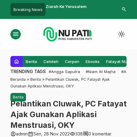
anwil
Ziarah Ke Yerusalem
Resmikan Kantor Baru; Gus Rozin
search
Breaking News
asama
Minta Kantor LP Ma`arif Harus
Selalu Menyala
menu
light_mode
home
Berita
Celoteh
Cerpen
Ebooks
Fatayat NU
F
TRENDING TAGS
#Angga Saputra
#Niam At Majha
#Admin
Beranda
»
Berita
»
Pelantikan Cluwak, PC Fatayat Ajak
Gunakan Aplikasi Menstruasi, OKY
Berita
Pelantikan Cluwak, PC Fatayat
Ajak Gunakan Aplikasi
Menstruasi, OKY
account_circle
calendar_month
visibility
comment
admin
Sen, 28 Nov 2022
338
0 komentar