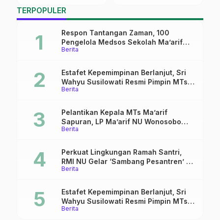
Sinomwidodo
Bantuan untuk Korban
TERPOPULER
Bencana di Aceh dan
Sumatera
Respon Tantangan Zaman, 100
Pengelola Medsos Sekolah Ma’arif
Berita
Pekalongan Ikuti Pelatihan Literasi
Digital
Estafet Kepemimpinan Berlanjut, Sri
Wahyu Susilowati Resmi Pimpin MTs
Berita
Ma’arif Sapuran
Pelantikan Kepala MTs Ma’arif
Sapuran, LP Ma’arif NU Wonosobo
Berita
Tekankan Lima Amanah
Kepemimpinan Nahdliyah
Perkuat Lingkungan Ramah Santri,
RMI NU Gelar ‘Sambang Pesantren’ di
Berita
Pati
Estafet Kepemimpinan Berlanjut, Sri
Wahyu Susilowati Resmi Pimpin MTs
Berita
Ma’arif Sapuran