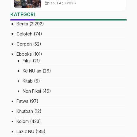
MTs Ma’arif Sapuran
calendar_month
Sab, 1 Agu 2026
KATEGORI
Berita
(2,292)
Celoteh
(74)
Cerpen
(52)
Ebooks
(101)
Fiksi
(21)
Ke NU an
(26)
Kitab
(6)
Non Fiksi
(46)
Fatwa
(97)
Khutbah
(12)
Kolom
(423)
Laziz NU
(185)