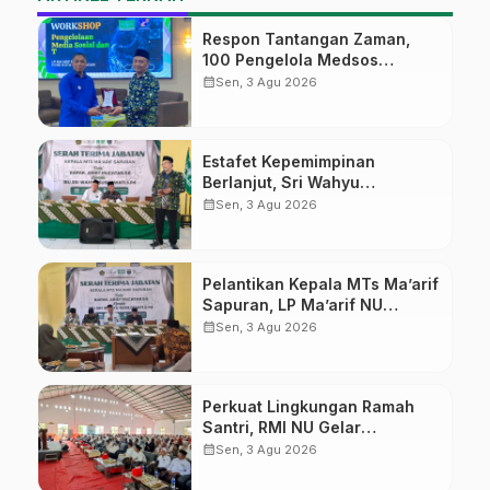
Respon Tantangan Zaman,
100 Pengelola Medsos
Sekolah Ma’arif Pekalongan
calendar_month
Sen, 3 Agu 2026
Ikuti Pelatihan Literasi Digital
Estafet Kepemimpinan
Berlanjut, Sri Wahyu
Susilowati Resmi Pimpin MTs
calendar_month
Sen, 3 Agu 2026
Ma’arif Sapuran
Pelantikan Kepala MTs Ma’arif
Sapuran, LP Ma’arif NU
Wonosobo Tekankan Lima
calendar_month
Sen, 3 Agu 2026
Amanah Kepemimpinan
Nahdliyah
Perkuat Lingkungan Ramah
Santri, RMI NU Gelar
‘Sambang Pesantren’ di Pati
calendar_month
Sen, 3 Agu 2026