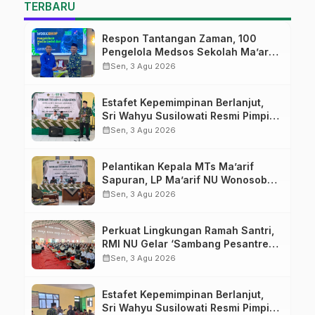
TERBARU
Respon Tantangan Zaman, 100
Pengelola Medsos Sekolah Ma’arif
Pekalongan Ikuti Pelatihan Literasi
calendar_month
Sen, 3 Agu 2026
Digital
Estafet Kepemimpinan Berlanjut,
Sri Wahyu Susilowati Resmi Pimpin
MTs Ma’arif Sapuran
calendar_month
Sen, 3 Agu 2026
Pelantikan Kepala MTs Ma’arif
Sapuran, LP Ma’arif NU Wonosobo
Tekankan Lima Amanah
calendar_month
Sen, 3 Agu 2026
Kepemimpinan Nahdliyah
Perkuat Lingkungan Ramah Santri,
RMI NU Gelar ‘Sambang Pesantren’
di Pati
calendar_month
Sen, 3 Agu 2026
Estafet Kepemimpinan Berlanjut,
Sri Wahyu Susilowati Resmi Pimpin