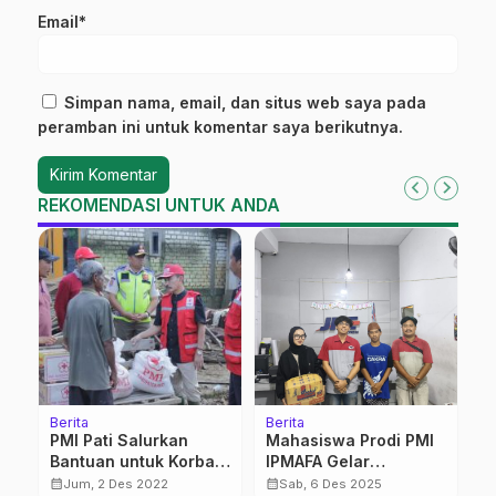
Email*
Simpan nama, email, dan situs web saya pada
peramban ini untuk komentar saya berikutnya.
REKOMENDASI UNTUK ANDA
Berita
Berita
No
PMI Pati Salurkan
Mahasiswa Prodi PMI
1
h
Bantuan untuk Korban
IPMAFA Gelar
M
Banjir Bandang di
Penggalangan
calendar_month
calendar_month
calendar_month
Jum, 2 Des 2022
Sab, 6 Des 2025