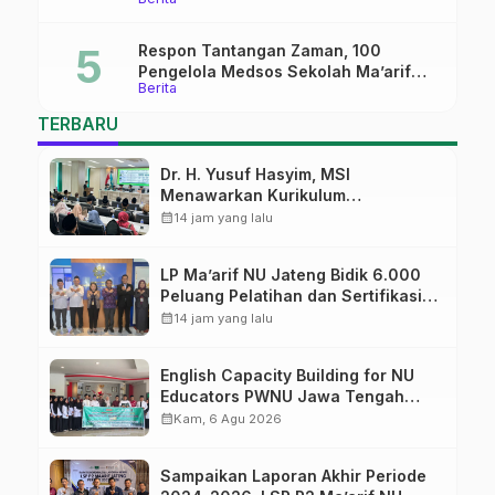
Batch#4; Membuka Jalan Menuju
Masa Depan
Respon Tantangan Zaman, 100
Pengelola Medsos Sekolah Ma’arif
Berita
Pekalongan Ikuti Pelatihan Literasi
Digital
TERBARU
Dr. H. Yusuf Hasyim, MSI
Menawarkan Kurikulum
Diversifikasi, Harapan Baru dalam
calendar_month
14 jam yang lalu
dunia pendidikan
LP Ma’arif NU Jateng Bidik 6.000
Peluang Pelatihan dan Sertifikasi
bagi Lulusan SMK
calendar_month
14 jam yang lalu
English Capacity Building for NU
Educators PWNU Jawa Tengah
Batch#4; Membuka Jalan Menuju
calendar_month
Kam, 6 Agu 2026
Masa Depan
Sampaikan Laporan Akhir Periode