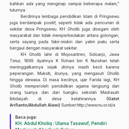
bahkan ada yang menginap sampai beberapa malam,”
tuturnya.
Berdirinya lembaga pendidikan Islam di Pringsewu
juga berdampak positif, seperti tidak ada pencurian di
sekitar desa Pringsewu. KH Gholib juga disegani oleh
masyarakat dan tidak memperbedakan antara golongan,
serta sayang pada fakir-miskin dan yatim piatu serta
bergaul dengan masyarakat sekitar.
KH Gholib lahir di Mojosantren, Sidoarjo, Jawa
Timur, 1899. Ayahnya K Rohani bin K Nursihan telah
meninggalkannya sejak dirinya masih kecil karena
peperangan. Muksiti, ibunya, yang mengasuh Gholib
hingga dewasa. Di masa kecilnya, ujar Farida lagi, KH
Gholib memperoleh pendidikan agama langsung dari
orang tuanya dan dari bangku sekolah Madrasah
Ibtidaiyah di desa kelahirannya.
(Gatot
Arifianto/Abdullah Alawi)
Sumber:http://www.nu.or.id/a
Baca juga:
KH. Abdul Kholiq : Ulama Tasawuf, Pendiri