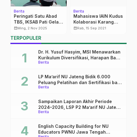
Berita
Berita
F
Peringati Satu Abad
Mahasiswa IAIN Kudus
T
TBS, IKSAB Pati Gelar
Kolaborasi Karang
S
Doa Bersama
Taruna Bulumanis
calendar_month
calendar_month
calendar_month
Ming, 2 Nov 2025
Rab, 15 Sep 2021
Kidul Tanam Pohon
TERPOPULER
Mangrove
Dr. H. Yusuf Hasyim, MSI Menawarkan
Kurikulum Diversifikasi, Harapan Baru
Berita
dalam dunia pendidikan
LP Ma’arif NU Jateng Bidik 6.000
Peluang Pelatihan dan Sertifikasi bagi
Berita
Lulusan SMK
Sampaikan Laporan Akhir Periode
2024–2026, LSP P2 Ma’arif NU Jateng
Berita
Mantapkan Sinergi Link and Match
English Capacity Building for NU
Educators PWNU Jawa Tengah
Berita