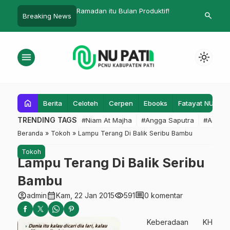
amadan itu Bulan Produktif!
Akatiga – PP Fatayat NU Adakan
SMPI
search
Breaking News
Lokarya di Bandung
Sowa
menu
light_mode
home
Berita
Celoteh
Cerpen
Ebooks
Fatayat NU
F
TRENDING TAGS
#Niam At Majha
#Angga Saputra
#Admin
Beranda
»
Tokoh
»
Lampu Terang Di Balik Seribu Bambu
Tokoh
Lampu Terang Di Balik Seribu
Bambu
account_circle
calendar_month
visibility
comment
admin
Kam, 22 Jan 2015
591
0 komentar
Keberadaan KH