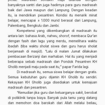
banyaknya santri dan juga hadirnya para guru madrasah
baik dari Jawa maupun dari Lampung. Dengan keadan
itu, ia mendirikan pesantren. Kondisi itu menarik minat
belajar, mencapai ± 1.000 murid berasal dari Lampung,
Palembang, Bengkulu dan Jambi.
Kompetensi yang dikembangkan di madrasah itu
antara lain: bahasa Arab, nahwu, shorof, membaca Qur’an
dengan fasih dan lagu yang merdu, memelihara waktu
ibadah (tiba waktu sholat siswa dan guru harus sholat
berjamaah di masjid). “Lalu di malam Jumat dilakukan
pembacaan Berzanji dan marhaban. Hal itu yang menjadi
beberapa sebab madrasah dan Pondok Pesantren KH
Gholib menjadi maju pada saat itu,” papar Farida lagi.
Di madrasah itu, semua siswa belajar dengan gratis.
Semua kebutuhan guru dijamin KH Gholib itu sendiri.
Kekayaan KH Gholib juga disediakan untuk kemajuan
madrasah dan pesantren.
“Kemudian jika guru dan keluarganya sakit, berobat
di poliklinik tanpa biaya. Banyak pula tamu yang datang
dan memohon doa barokah dari Allah melalui beliau,