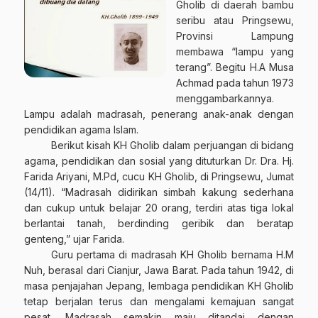
Gholib di daerah bambu
seribu atau Pringsewu,
Provinsi Lampung
membawa “lampu yang
terang”. Begitu H.A Musa
Achmad pada tahun 1973
menggambarkannya.
Lampu adalah madrasah, penerang anak-anak dengan
pendidikan agama Islam.
Berikut kisah KH Gholib dalam perjuangan di bidang
agama, pendidikan dan sosial yang dituturkan Dr. Dra. Hj.
Farida Ariyani, M.Pd, cucu KH Gholib, di Pringsewu, Jumat
(14/11). “Madrasah didirikan simbah kakung sederhana
dan cukup untuk belajar 20 orang, terdiri atas tiga lokal
berlantai tanah, berdinding geribik dan beratap
genteng,” ujar Farida.
Guru pertama di madrasah KH Gholib bernama H.M
Nuh, berasal dari Cianjur, Jawa Barat. Pada tahun 1942, di
masa penjajahan Jepang, lembaga pendidikan KH Gholib
tetap berjalan terus dan mengalami kemajuan sangat
pesat. Madrasah semakin maju ditandai dengan