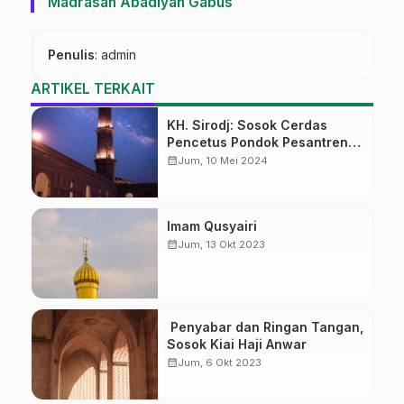
Madrasah Abadiyah Gabus
Penulis
: admin
ARTIKEL TERKAIT
KH. Sirodj: Sosok Cerdas
Pencetus Pondok Pesantren
Wetan Banon
calendar_month
Jum, 10 Mei 2024
Imam Qusyairi
calendar_month
Jum, 13 Okt 2023
Penyabar dan Ringan Tangan,
Sosok Kiai Haji Anwar
calendar_month
Jum, 6 Okt 2023