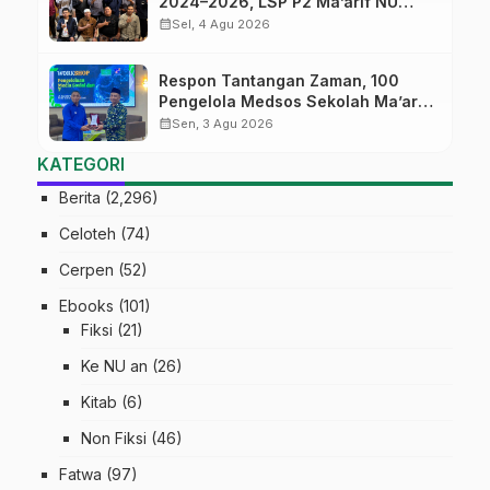
2024–2026, LSP P2 Ma’arif NU
Jateng Mantapkan Sinergi Link and
calendar_month
Sel, 4 Agu 2026
Match
Respon Tantangan Zaman, 100
Pengelola Medsos Sekolah Ma’arif
Pekalongan Ikuti Pelatihan Literasi
calendar_month
Sen, 3 Agu 2026
Digital
KATEGORI
Berita
(2,296)
Celoteh
(74)
Cerpen
(52)
Ebooks
(101)
Fiksi
(21)
Ke NU an
(26)
Kitab
(6)
Non Fiksi
(46)
Fatwa
(97)