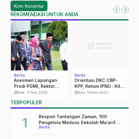
REKOMENDASI UNTUK ANDA
Berita
Berita
K
Asesmen Lapangan
Orientasi DKC CBP-
P
Prodi PGMI, Rektor
KPP, Ketum IPNU : Kita
O
INISNU Sebut sebagai
Wajib Faham Tupoksi!
calendar_month
calendar_month
calendar_month
Rab, 17 Des 2025
Sen, 13 Des 2021
Wahana Belajar Mutu
TERPOPULER
Eksternal
Respon Tantangan Zaman, 100
Pengelola Medsos Sekolah Ma’arif
Berita
Pekalongan Ikuti Pelatihan Literasi
Digital