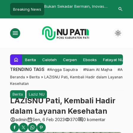
adar Bermain, Inovasi
LPBI NU Kab. Pati Berikan
Untuk Jaga 
search
Breaking News
ran Karakter KB
Bantuan Kursi Roda Diakhir
Fatayat NU P
Kajen Sabet Gelar
Tahun Islam
Gesit
menu
light_mode
home
Berita
Celoteh
Cerpen
Ebooks
Fatayat NU
F
TRENDING TAGS
#Angga Saputra
#Niam At Majha
#Admin
Beranda
»
Berita
»
LAZISNU Pati, Kembali Hadir dalam Layanan
Kesehatan
Berita
Laziz NU
LAZISNU Pati, Kembali Hadir
dalam Layanan Kesehatan
account_circle
calendar_month
visibility
comment
admin
Sen, 6 Feb 2023
370
0 komentar