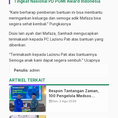
Tingkat Nasional PD PGMI Award Indonesia
“Kami berharap pemberian bantuan ini bisa membantu
meringankan keluarga dan semoga adik Mafaza bisa
segera sehat kembali.” Pungkasnya
Disisi lain ayah dari Mafaza, Samhadi mengucapkan
terimakasih kepada PC Lazisnu Pati atas bantuan yang
diberikan.
“Terimakasih kepada Lazisnu Pati atas bantuannya.
Semoga anak kami dapat segera sembuh.” Ucapnya
Penulis
: admin
ARTIKEL TERKAIT
Respon Tantangan Zaman,
100 Pengelola Medsos
Sekolah Ma’arif Pekalongan
calendar_month
Sen, 3 Agu 2026
Ikuti Pelatihan Literasi Digital