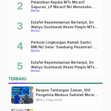
Pelantikan Kepala MTs Ma’arif
Sapuran, LP Ma’arif NU Wonosobo
Berita
Tekankan Lima Amanah
Kepemimpinan Nahdliyah
Estafet Kepemimpinan Berlanjut, Sri
Wahyu Susilowati Resmi Pimpin MTs
Berita
Ma’arif Sapuran
Perkuat Lingkungan Ramah Santri,
RMI NU Gelar ‘Sambang Pesantren’ di
Berita
Pati
Estafet Kepemimpinan Berlanjut, Sri
Wahyu Susilowati Resmi Pimpin MTs
Berita
Ma’arif Sapuran
TERBARU
Respon Tantangan Zaman, 100
Pengelola Medsos Sekolah Ma’arif
Pekalongan Ikuti Pelatihan Literasi
calendar_month
Sen, 3 Agu 2026
Digital