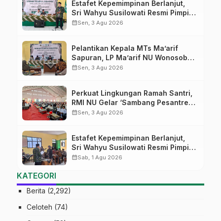
Estafet Kepemimpinan Berlanjut,
Sri Wahyu Susilowati Resmi Pimpin
MTs Ma’arif Sapuran
calendar_month
Sen, 3 Agu 2026
Pelantikan Kepala MTs Ma’arif
Sapuran, LP Ma’arif NU Wonosobo
Tekankan Lima Amanah
calendar_month
Sen, 3 Agu 2026
Kepemimpinan Nahdliyah
Perkuat Lingkungan Ramah Santri,
RMI NU Gelar ‘Sambang Pesantren’
di Pati
calendar_month
Sen, 3 Agu 2026
Estafet Kepemimpinan Berlanjut,
Sri Wahyu Susilowati Resmi Pimpin
MTs Ma’arif Sapuran
calendar_month
Sab, 1 Agu 2026
KATEGORI
Berita
(2,292)
Celoteh
(74)