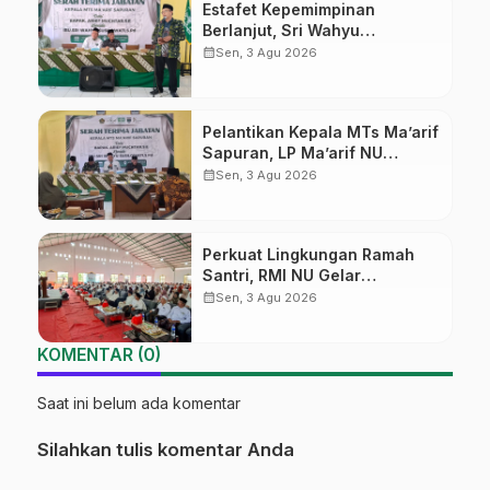
Estafet Kepemimpinan
Berlanjut, Sri Wahyu
Susilowati Resmi Pimpin MTs
calendar_month
Sen, 3 Agu 2026
Ma’arif Sapuran
Pelantikan Kepala MTs Ma’arif
Sapuran, LP Ma’arif NU
Wonosobo Tekankan Lima
calendar_month
Sen, 3 Agu 2026
Amanah Kepemimpinan
Nahdliyah
Perkuat Lingkungan Ramah
Santri, RMI NU Gelar
‘Sambang Pesantren’ di Pati
calendar_month
Sen, 3 Agu 2026
KOMENTAR (0)
Saat ini belum ada komentar
Silahkan tulis komentar Anda