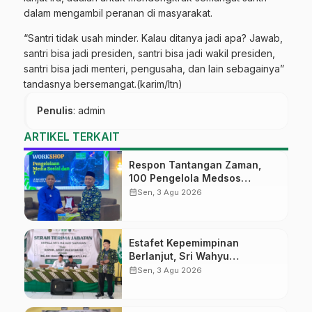
dalam mengambil peranan di masyarakat.
“Santri tidak usah minder. Kalau ditanya jadi apa? Jawab,
santri bisa jadi presiden, santri bisa jadi wakil presiden,
santri bisa jadi menteri, pengusaha, dan lain sebagainya”
tandasnya bersemangat.(karim/ltn)
Penulis
: admin
ARTIKEL TERKAIT
Respon Tantangan Zaman,
100 Pengelola Medsos
Sekolah Ma’arif Pekalongan
calendar_month
Sen, 3 Agu 2026
Ikuti Pelatihan Literasi Digital
Estafet Kepemimpinan
Berlanjut, Sri Wahyu
Susilowati Resmi Pimpin MTs
calendar_month
Sen, 3 Agu 2026
Ma’arif Sapuran