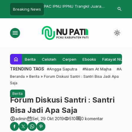
 IPNU IPPNU Trangkil Juara
Kitab Kuning Zamani
Ratusa
search
Breaking News
ba Kreasi Pelajar
Makam
menu
light_mode
home
Berita
Celoteh
Cerpen
Ebooks
Fatayat NU
F
TRENDING TAGS
#Angga Saputra
#Niam At Majha
#Admin
Beranda
»
Berita
»
Forum Diskusi Santri : Santri Bisa Jadi Apa
Saja
Berita
Forum Diskusi Santri : Santri
Bisa Jadi Apa Saja
account_circle
calendar_month
visibility
comment
admin
Sel, 29 Okt 2019
510
0 komentar