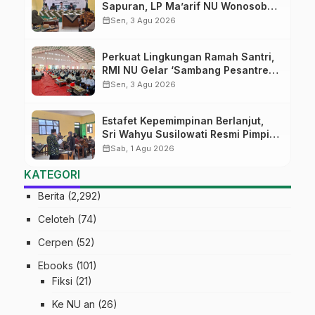
Sapuran, LP Ma’arif NU Wonosobo
Tekankan Lima Amanah
calendar_month
Sen, 3 Agu 2026
Kepemimpinan Nahdliyah
Perkuat Lingkungan Ramah Santri,
RMI NU Gelar ‘Sambang Pesantren’
di Pati
calendar_month
Sen, 3 Agu 2026
Estafet Kepemimpinan Berlanjut,
Sri Wahyu Susilowati Resmi Pimpin
MTs Ma’arif Sapuran
calendar_month
Sab, 1 Agu 2026
KATEGORI
Berita
(2,292)
Celoteh
(74)
Cerpen
(52)
Ebooks
(101)
Fiksi
(21)
Ke NU an
(26)