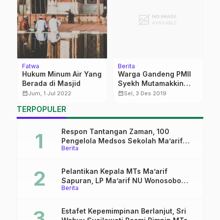
Fatwa
Berita
T
Hukum Minum Air Yang
Warga Gandeng PMII
M
U
Berada di Masjid
Syekh Mutamakkin
K
Tancapkan 8000 Bibit
I
calendar_month
calendar_month
calendar_month
Jum, 1 Jul 2022
Sel, 3 Des 2019
Mangrove
TERPOPULER
Respon Tantangan Zaman, 100
Pengelola Medsos Sekolah Ma’arif
Berita
Pekalongan Ikuti Pelatihan Literasi
Digital
Pelantikan Kepala MTs Ma’arif
Sapuran, LP Ma’arif NU Wonosobo
Berita
Tekankan Lima Amanah
Kepemimpinan Nahdliyah
Estafet Kepemimpinan Berlanjut, Sri