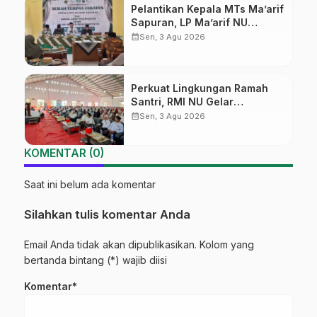
Pelantikan Kepala MTs Ma’arif
Sapuran, LP Ma’arif NU
Wonosobo Tekankan Lima
calendar_month
Sen, 3 Agu 2026
Amanah Kepemimpinan
Nahdliyah
Perkuat Lingkungan Ramah
Santri, RMI NU Gelar
‘Sambang Pesantren’ di Pati
calendar_month
Sen, 3 Agu 2026
KOMENTAR (0)
Saat ini belum ada komentar
Silahkan tulis komentar Anda
Email Anda tidak akan dipublikasikan. Kolom yang
bertanda bintang (*) wajib diisi
Komentar*