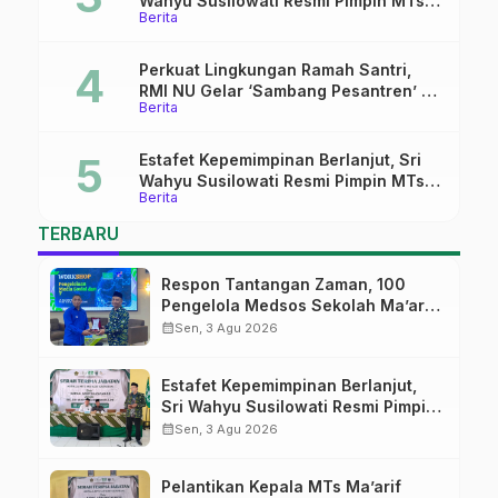
Wahyu Susilowati Resmi Pimpin MTs
Berita
Ma’arif Sapuran
Perkuat Lingkungan Ramah Santri,
RMI NU Gelar ‘Sambang Pesantren’ di
Berita
Pati
Estafet Kepemimpinan Berlanjut, Sri
Wahyu Susilowati Resmi Pimpin MTs
Berita
Ma’arif Sapuran
TERBARU
Respon Tantangan Zaman, 100
Pengelola Medsos Sekolah Ma’arif
Pekalongan Ikuti Pelatihan Literasi
calendar_month
Sen, 3 Agu 2026
Digital
Estafet Kepemimpinan Berlanjut,
Sri Wahyu Susilowati Resmi Pimpin
MTs Ma’arif Sapuran
calendar_month
Sen, 3 Agu 2026
Pelantikan Kepala MTs Ma’arif