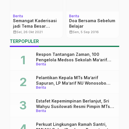
Berita
Berita
K
Semangat Kaderisasi
Doa Bersama Sebelum
R
jadi Tema Besar
Belajar
S
Pelantikan IPNU IPPNU
T
calendar_month
calendar_month
calendar_month
Sel, 26 Okt 2021
Sen, 5 Sep 2016
Pasuruhan
J
TERPOPULER
Respon Tantangan Zaman, 100
Pengelola Medsos Sekolah Ma’arif
Berita
Pekalongan Ikuti Pelatihan Literasi
Digital
Pelantikan Kepala MTs Ma’arif
Sapuran, LP Ma’arif NU Wonosobo
Berita
Tekankan Lima Amanah
Kepemimpinan Nahdliyah
Estafet Kepemimpinan Berlanjut, Sri
Wahyu Susilowati Resmi Pimpin MTs
Berita
Ma’arif Sapuran
Perkuat Lingkungan Ramah Santri,