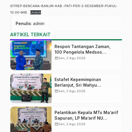
SITREP-BENCANA-BANJIR-KAB.-PATI-PER-2-DESEMBER-PUKUL-
10.00-WIB.
Unduh
Penulis
: admin
ARTIKEL TERKAIT
Respon Tantangan Zaman,
100 Pengelola Medsos
Sekolah Ma’arif Pekalongan
calendar_month
Sen, 3 Agu 2026
Ikuti Pelatihan Literasi Digital
Estafet Kepemimpinan
Berlanjut, Sri Wahyu
Susilowati Resmi Pimpin MTs
calendar_month
Sen, 3 Agu 2026
Ma’arif Sapuran
Pelantikan Kepala MTs Ma’arif
Sapuran, LP Ma’arif NU
Wonosobo Tekankan Lima
calendar_month
Sen, 3 Agu 2026
Amanah Kepemimpinan