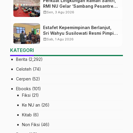
Perkuat Lingkungan Ramah Santri,
RMI NU Gelar ‘Sambang Pesantren’
di Pati
calendar_month
Sen, 3 Agu 2026
Estafet Kepemimpinan Berlanjut,
Sri Wahyu Susilowati Resmi Pimpin
MTs Ma’arif Sapuran
calendar_month
Sab, 1 Agu 2026
KATEGORI
Berita
(2,292)
Celoteh
(74)
Cerpen
(52)
Ebooks
(101)
Fiksi
(21)
Ke NU an
(26)
Kitab
(6)
Non Fiksi
(46)