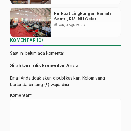
Nahdliyah
Perkuat Lingkungan Ramah
Santri, RMI NU Gelar
‘Sambang Pesantren’ di Pati
calendar_month
Sen, 3 Agu 2026
KOMENTAR (0)
Saat ini belum ada komentar
Silahkan tulis komentar Anda
Email Anda tidak akan dipublikasikan. Kolom yang
bertanda bintang (*) wajib diisi
Komentar*