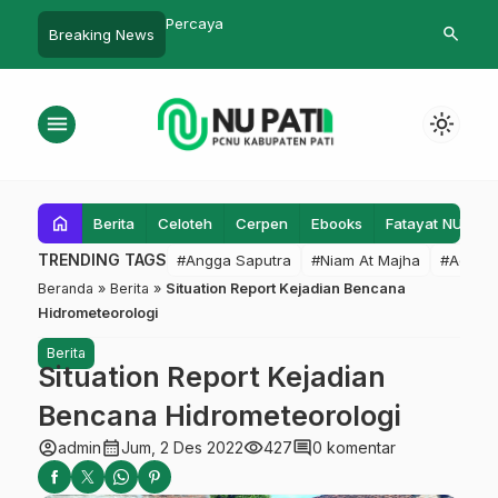
i Data Ulang Masjid
Percaya
Sholatnya Or
search
Breaking News
la se Kabupaten
Dalam Bus
menu
light_mode
home
Berita
Celoteh
Cerpen
Ebooks
Fatayat NU
F
TRENDING TAGS
#Angga Saputra
#Niam At Majha
#Admin
Beranda
»
Berita
»
Situation Report Kejadian Bencana
Hidrometeorologi
Berita
Situation Report Kejadian
Bencana Hidrometeorologi
account_circle
calendar_month
visibility
comment
admin
Jum, 2 Des 2022
427
0 komentar