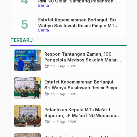
RMI NU Gelar ‘Sambang Pesantren’ di
Berita
Pati
Estafet Kepemimpinan Berlanjut, Sri
Wahyu Susilowati Resmi Pimpin MTs
Berita
Ma’arif Sapuran
TERBARU
Respon Tantangan Zaman, 100
Pengelola Medsos Sekolah Ma’arif
Pekalongan Ikuti Pelatihan Literasi
calendar_month
Sen, 3 Agu 2026
Digital
Estafet Kepemimpinan Berlanjut,
Sri Wahyu Susilowati Resmi Pimpin
MTs Ma’arif Sapuran
calendar_month
Sen, 3 Agu 2026
Pelantikan Kepala MTs Ma’arif
Sapuran, LP Ma’arif NU Wonosobo
Tekankan Lima Amanah
calendar_month
Sen, 3 Agu 2026
Kepemimpinan Nahdliyah