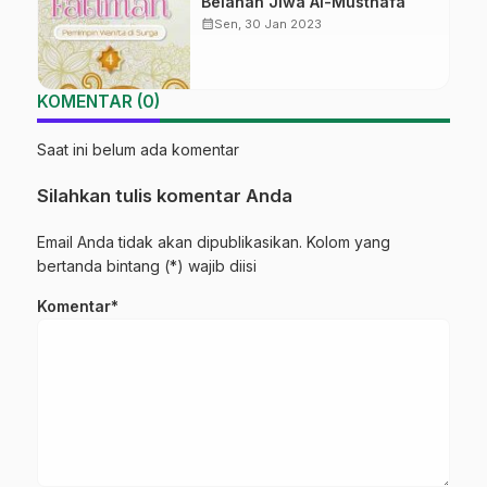
Belahan Jiwa Al-Musthafa
calendar_month
Sen, 30 Jan 2023
KOMENTAR (0)
Saat ini belum ada komentar
Silahkan tulis komentar Anda
Email Anda tidak akan dipublikasikan. Kolom yang
bertanda bintang (*) wajib diisi
Komentar*