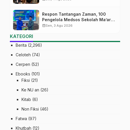
Match
Respon Tantangan Zaman, 100
Pengelola Medsos Sekolah Ma’arif
Pekalongan Ikuti Pelatihan Literasi
calendar_month
Sen, 3 Agu 2026
Digital
KATEGORI
Berita
(2,296)
Celoteh
(74)
Cerpen
(52)
Ebooks
(101)
Fiksi
(21)
Ke NU an
(26)
Kitab
(6)
Non Fiksi
(46)
Fatwa
(97)
Khutbah
(12)