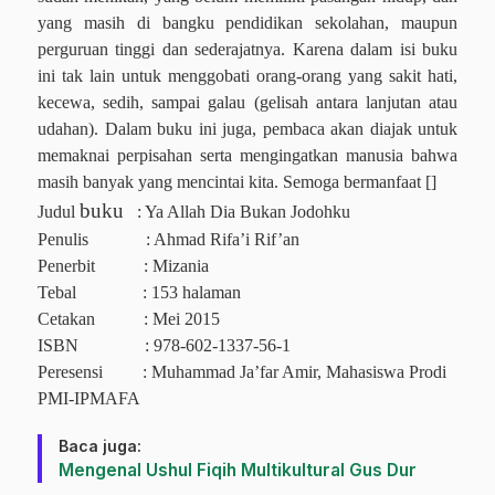
yang masih di bangku pendidikan sekolahan, maupun
perguruan tinggi dan sederajatnya. Karena dalam isi buku
ini tak lain untuk menggobati orang-orang yang sakit hati,
kecewa, sedih, sampai galau (gelisah antara lanjutan atau
udahan).
Dalam buku ini juga, pembaca akan diajak untuk
memaknai perpisahan serta mengingatkan manusia bahwa
masih banyak yang mencintai kita.
Semoga bermanfaat []
buku
Judul
: Ya Allah Dia Bukan Jodohku
Penulis
: Ahmad Rifa’i Rif’an
Penerbit
: Mizania
Tebal
: 153 halaman
Cetakan
: Mei 2015
ISBN
: 978-602-1337-56-1
Peresensi
: Muhammad Ja’far Amir, Mahasiswa Prodi
PMI-IPMAFA
Baca juga:
Mengenal Ushul Fiqih Multikultural Gus Dur