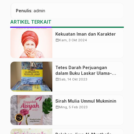
Penulis
: admin
ARTIKEL TERKAIT
Kekuatan Iman dan Karakter
calendar_month
Kam, 3 Okt 2024
Tetes Darah Perjuangan
dalam Buku Laskar Ulama-
Santri
calendar_month
Sab, 14 Okt 2023
Sirah Mulia Ummul Mukminin
calendar_month
Ming, 5 Feb 2023