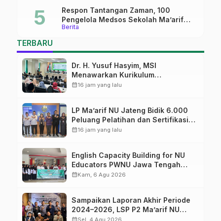
Respon Tantangan Zaman, 100
Pengelola Medsos Sekolah Ma’arif
Berita
Pekalongan Ikuti Pelatihan Literasi
Digital
TERBARU
Dr. H. Yusuf Hasyim, MSI
Menawarkan Kurikulum
Diversifikasi, Harapan Baru dalam
calendar_month
16 jam yang lalu
dunia pendidikan
LP Ma’arif NU Jateng Bidik 6.000
Peluang Pelatihan dan Sertifikasi
bagi Lulusan SMK
calendar_month
16 jam yang lalu
English Capacity Building for NU
Educators PWNU Jawa Tengah
Batch#4; Membuka Jalan Menuju
calendar_month
Kam, 6 Agu 2026
Masa Depan
Sampaikan Laporan Akhir Periode
2024–2026, LSP P2 Ma’arif NU
Jateng Mantapkan Sinergi Link and
calendar_month
Sel, 4 Agu 2026