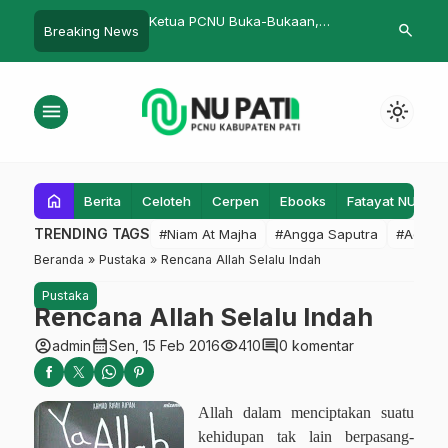
Ketua PCNU Buka-Bukaan,
Suluk Maleman Kali ini Menyoal
Pel
search
Breaking News
Beberkan Program Segar (bagian
Punjernya Peradaban
Wi
3)
menu
light_mode
home
Berita
Celoteh
Cerpen
Ebooks
Fatayat NU
F
TRENDING TAGS
#Niam At Majha
#Angga Saputra
#Admin
Beranda
»
Pustaka
»
Rencana Allah Selalu Indah
Pustaka
Rencana Allah Selalu Indah
account_circle
calendar_month
visibility
comment
admin
Sen, 15 Feb 2016
410
0 komentar
Allah dalam menciptakan suatu
kehidupan tak lain berpasang-