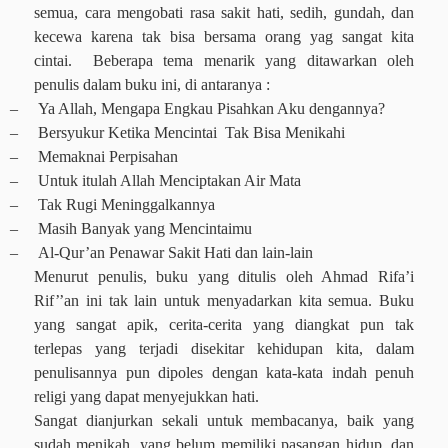
semua, cara mengobati rasa sakit hati, sedih, gundah, dan
kecewa karena tak bisa bersama orang yag sangat kita
cintai.
Beberapa tema menarik yang ditawarkan oleh
penulis dalam buku ini, di antaranya :
–
Ya Allah, Mengapa Engkau Pisahkan Aku dengannya?
–
Bersyukur Ketika Mencintai
Tak Bisa Menikahi
–
Memaknai Perpisahan
–
Untuk itulah Allah Menciptakan Air Mata
–
Tak Rugi Meninggalkannya
–
Masih Banyak yang Mencintaimu
–
Al-Qur’an Penawar Sakit Hati dan lain-lain
Menurut penulis, buku yang ditulis oleh Ahmad Rifa’i
Rif’’an ini tak lain untuk menyadarkan kita semua. Buku
yang sangat apik, cerita-cerita yang diangkat pun tak
terlepas yang terjadi disekitar kehidupan kita, dalam
penulisannya pun dipoles dengan kata-kata indah penuh
religi yang dapat menyejukkan hati.
Sangat dianjurkan sekali untuk membacanya, baik yang
sudah menikah, yang belum memiliki pasangan hidup, dan