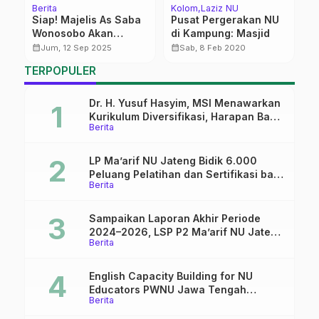
Berita
Kolom
Laziz NU
Be
Siap! Majelis As Saba
Pusat Pergerakan NU
M
Wonosobo Akan
di Kampung: Masjid
G
e
Sholawatan di
P
calendar_month
calendar_month
calendar_month
Jum, 12 Sep 2025
Sab, 8 Feb 2020
Porsema XIII
TERPOPULER
Dr. H. Yusuf Hasyim, MSI Menawarkan
Kurikulum Diversifikasi, Harapan Baru
Berita
dalam dunia pendidikan
LP Ma’arif NU Jateng Bidik 6.000
Peluang Pelatihan dan Sertifikasi bagi
Berita
Lulusan SMK
Sampaikan Laporan Akhir Periode
2024–2026, LSP P2 Ma’arif NU Jateng
Berita
Mantapkan Sinergi Link and Match
English Capacity Building for NU
Educators PWNU Jawa Tengah
Berita
Batch#4; Membuka Jalan Menuju
Masa Depan