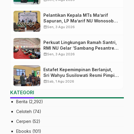
Pelantikan Kepala MTs Ma’arif
Sapuran, LP Ma’arif NU Wonosobo
Tekankan Lima Amanah
calendar_month
Sen, 3 Agu 2026
Kepemimpinan Nahdliyah
Perkuat Lingkungan Ramah Santri,
RMI NU Gelar ‘Sambang Pesantren’
di Pati
calendar_month
Sen, 3 Agu 2026
Estafet Kepemimpinan Berlanjut,
Sri Wahyu Susilowati Resmi Pimpin
MTs Ma’arif Sapuran
calendar_month
Sab, 1 Agu 2026
KATEGORI
Berita
(2,292)
Celoteh
(74)
Cerpen
(52)
Ebooks
(101)