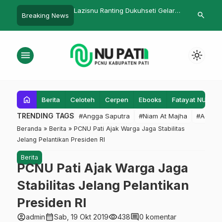
uhkan Tunas Huffadz,
Lazisnu Ranting Dukuhseti Gelar
PC Lazisnu P
search
Breaking News
U Pati Kukuhkan
Santunan Yatim Piatu
Kebakaran
 Mudarosah
menu
light_mode
home
Berita
Celoteh
Cerpen
Ebooks
Fatayat NU
F
TRENDING TAGS
#Angga Saputra
#Niam At Majha
#Admin
Beranda
»
Berita
»
PCNU Pati Ajak Warga Jaga Stabilitas
Jelang Pelantikan Presiden RI
Berita
PCNU Pati Ajak Warga Jaga
Stabilitas Jelang Pelantikan
Presiden RI
account_circle
calendar_month
visibility
comment
admin
Sab, 19 Okt 2019
438
0 komentar