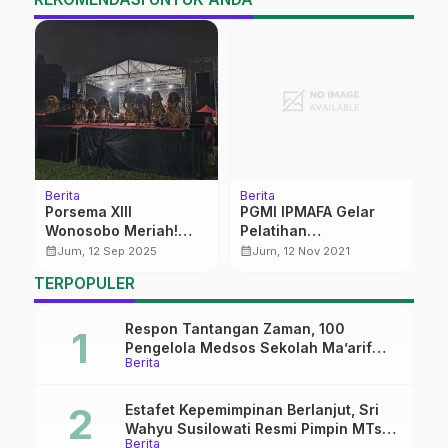
Celoteh
Berita
B
Abu Bakar:
Akhiri Kepengurusan
P
Membenarkan Isra’
dengan Gemilang, Kiai
d
Mi’raj dengan Logika
Sukahar Tuai Pujian
Y
calendar_month
calendar_month
calendar_mon
Kam, 8 Feb 2024
Sel, 8 Agu 2023
TERPOPULER
Respon Tantangan Zaman, 100
Pengelola Medsos Sekolah Ma’arif
Berita
Pekalongan Ikuti Pelatihan Literasi
Digital
Estafet Kepemimpinan Berlanjut, Sri
Wahyu Susilowati Resmi Pimpin MTs
Berita
Ma’arif Sapuran