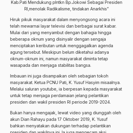
Kab.Pati Mendukung plntkn Bp.Jokowi Sebagai Presiden
RI,menolak Radikalisme, tindakan Anarkhis”
Hiruk pikuk masyarakat dalam menyongsong acara ini
telah mewarnai layar televisi dan berbagai surat kabar.
Mulai dari yang menyambut dengan bahagia hingga
beberapa oknum yang disinyalir dengan sengaja
menciptakan keributan untuk menggagalkan agenda
agung tersebut. Meskipun belum diketahui adanya
oknum-oknum ini, namun masyarakat diminta tetap
wasapada dan menjaga stabilitas bangsa.
Imbauan ini juga disampaikan oleh sebagian tokoh
masyarakat. Ketua PCNU Pati, K. Yusuf Hasyim misaalnya.
Melalui saluran youtube, ia berpesan kepada masyarakat
untuk tetap menjaga perdamaian jelang pelantikan
presiden dan wakil presiden RI periode 2019-2024.
Bukan hanya mengajak, lewat video yang diunggah oleh
akun Dian Rahayu pada 17 Oktober 2019, K. Yusuf
bahkan menyatakan dukungan terhadap pelantikan
presiden dan wakilnya ini. Ia juga mengecam aksi