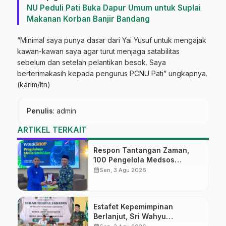
NU Peduli Pati Buka Dapur Umum untuk Suplai
Makanan Korban Banjir Bandang
“Minimal saya punya dasar dari Yai Yusuf untuk mengajak
kawan-kawan saya agar turut menjaga satabilitas
sebelum dan setelah pelantikan besok. Saya
berterimakasih kepada pengurus PCNU Pati” ungkapnya.
(karim/ltn)
Penulis
: admin
ARTIKEL TERKAIT
Respon Tantangan Zaman,
100 Pengelola Medsos
Sekolah Ma’arif Pekalongan
calendar_month
Sen, 3 Agu 2026
Ikuti Pelatihan Literasi Digital
Estafet Kepemimpinan
Berlanjut, Sri Wahyu
Susilowati Resmi Pimpin MTs