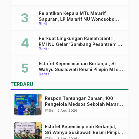
Pelantikan Kepala MTs Ma’arif
Sapuran, LP Ma’arif NU Wonosobo
Berita
Tekankan Lima Amanah
Kepemimpinan Nahdliyah
Perkuat Lingkungan Ramah Santri,
RMI NU Gelar ‘Sambang Pesantren’ di
Berita
Pati
Estafet Kepemimpinan Berlanjut, Sri
Wahyu Susilowati Resmi Pimpin MTs
Berita
Ma’arif Sapuran
TERBARU
Respon Tantangan Zaman, 100
Pengelola Medsos Sekolah Ma’arif
Pekalongan Ikuti Pelatihan Literasi
calendar_month
Sen, 3 Agu 2026
Digital
Estafet Kepemimpinan Berlanjut,
Sri Wahyu Susilowati Resmi Pimpin
MTs Ma’arif Sapuran
calendar_month
Sen, 3 Agu 2026