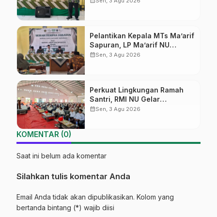
calendar_month
Sen, 3 Agu 2026
Ma’arif Sapuran
Pelantikan Kepala MTs Ma’arif
Sapuran, LP Ma’arif NU
Wonosobo Tekankan Lima
calendar_month
Sen, 3 Agu 2026
Amanah Kepemimpinan
Nahdliyah
Perkuat Lingkungan Ramah
Santri, RMI NU Gelar
‘Sambang Pesantren’ di Pati
calendar_month
Sen, 3 Agu 2026
KOMENTAR (0)
Saat ini belum ada komentar
Silahkan tulis komentar Anda
Email Anda tidak akan dipublikasikan. Kolom yang
bertanda bintang (*) wajib diisi