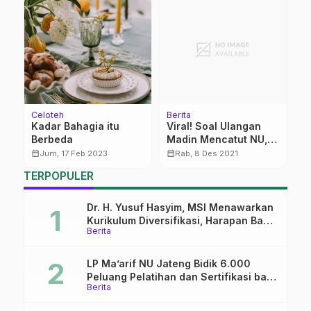
Celoteh
Berita
Pa
Kadar Bahagia itu
Viral! Soal Ulangan
P
Berbeda
Madin Mencatut NU,
calendar_month
f
NU Pati : Tetaplah
calendar_month
calendar_month
Jum, 17 Feb 2023
Rab, 8 Des 2021
Bijak
TERPOPULER
Dr. H. Yusuf Hasyim, MSI Menawarkan
Kurikulum Diversifikasi, Harapan Baru
Berita
dalam dunia pendidikan
LP Ma’arif NU Jateng Bidik 6.000
Peluang Pelatihan dan Sertifikasi bagi
Berita
Lulusan SMK