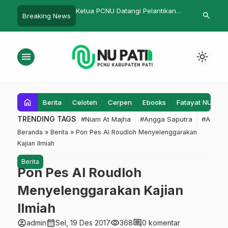
aikan Tingkatan Pagar
Ketua PCNU Datangi Pelantikan
Disiplin Proke
search
Breaking News
us
NU di Gembong
Kebapa Tida
menu
light_mode
home
Berita
Celoteh
Cerpen
Ebooks
Fatayat NU
F
TRENDING TAGS
#Niam At Majha
#Angga Saputra
#Admin
Beranda
»
Berita
»
Pon Pes Al Roudloh Menyelenggarakan
Kajian Ilmiah
Berita
Pon Pes Al Roudloh
Menyelenggarakan Kajian
Ilmiah
account_circle
calendar_month
visibility
comment
admin
Sel, 19 Des 2017
368
0 komentar