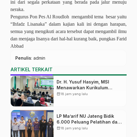
ini dari segala perkataan yang berada pada jalur menuju
neraka.
Pengurus Pon Pes Al Roudloh
mengambil tema
besar yaitu
“Ihfadz Lisanaka” dalam kajian kali ini dengan harapan,
semua yang mengikuti acara tersebut dapat mengambil ilmu
dan menjaga lisanya dari hal-hal kurang baik, pungkas Farid
Abbad
Penulis
: admin
ARTIKEL TERKAIT
Dr. H. Yusuf Hasyim, MSI
Menawarkan Kurikulum
Diversifikasi, Harapan Baru
calendar_month
18 jam yang lalu
dalam dunia pendidikan
LP Ma’arif NU Jateng Bidik
6.000 Peluang Pelatihan dan
Sertifikasi bagi Lulusan SMK
calendar_month
18 jam yang lalu