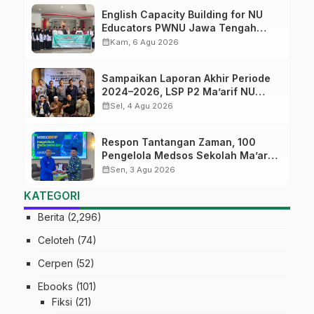
English Capacity Building for NU
Educators PWNU Jawa Tengah
Batch#4; Membuka Jalan Menuju
calendar_month
Kam, 6 Agu 2026
Masa Depan
Sampaikan Laporan Akhir Periode
2024–2026, LSP P2 Ma’arif NU
Jateng Mantapkan Sinergi Link and
calendar_month
Sel, 4 Agu 2026
Match
Respon Tantangan Zaman, 100
Pengelola Medsos Sekolah Ma’arif
Pekalongan Ikuti Pelatihan Literasi
calendar_month
Sen, 3 Agu 2026
Digital
KATEGORI
Berita
(2,296)
Celoteh
(74)
Cerpen
(52)
Ebooks
(101)
Fiksi
(21)