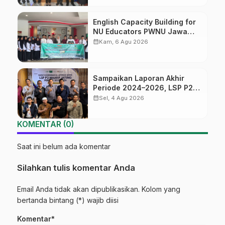
English Capacity Building for
NU Educators PWNU Jawa
Tengah Batch#4; Membuka
calendar_month
Kam, 6 Agu 2026
Jalan Menuju Masa Depan
Sampaikan Laporan Akhir
Periode 2024–2026, LSP P2
Ma’arif NU Jateng Mantapkan
calendar_month
Sel, 4 Agu 2026
Sinergi Link and Match
KOMENTAR (0)
Saat ini belum ada komentar
Silahkan tulis komentar Anda
Email Anda tidak akan dipublikasikan. Kolom yang
bertanda bintang (*) wajib diisi
Komentar*