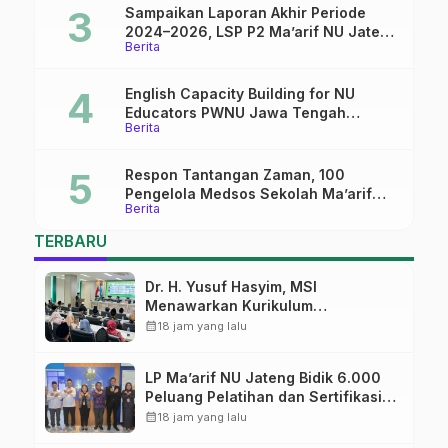
Sampaikan Laporan Akhir Periode
2024–2026, LSP P2 Ma’arif NU Jateng
Berita
Mantapkan Sinergi Link and Match
English Capacity Building for NU
Educators PWNU Jawa Tengah
Berita
Batch#4; Membuka Jalan Menuju
Masa Depan
Respon Tantangan Zaman, 100
Pengelola Medsos Sekolah Ma’arif
Berita
Pekalongan Ikuti Pelatihan Literasi
Digital
TERBARU
Dr. H. Yusuf Hasyim, MSI
Menawarkan Kurikulum
Diversifikasi, Harapan Baru dalam
calendar_month
18 jam yang lalu
dunia pendidikan
LP Ma’arif NU Jateng Bidik 6.000
Peluang Pelatihan dan Sertifikasi
bagi Lulusan SMK
calendar_month
18 jam yang lalu