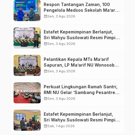
Respon Tantangan Zaman, 100
Pengelola Medsos Sekolah Ma’arif
Pekalongan Ikuti Pelatihan Literasi
calendar_month
Sen, 3 Agu 2026
Digital
Estafet Kepemimpinan Berlanjut,
Sri Wahyu Susilowati Resmi Pimpin
MTs Ma’arif Sapuran
calendar_month
Sen, 3 Agu 2026
Pelantikan Kepala MTs Ma’arif
Sapuran, LP Ma’arif NU Wonosobo
Tekankan Lima Amanah
calendar_month
Sen, 3 Agu 2026
Kepemimpinan Nahdliyah
Perkuat Lingkungan Ramah Santri,
RMI NU Gelar ‘Sambang Pesantren’
di Pati
calendar_month
Sen, 3 Agu 2026
Estafet Kepemimpinan Berlanjut,
Sri Wahyu Susilowati Resmi Pimpin
MTs Ma’arif Sapuran
calendar_month
Sab, 1 Agu 2026