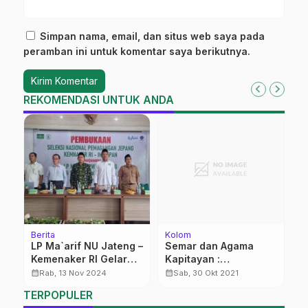
Simpan nama, email, dan situs web saya pada
peramban ini untuk komentar saya berikutnya.
REKOMENDASI UNTUK ANDA
Berita
Kolom
K
LP Ma`arif NU Jateng –
Semar dan Agama
P
a
Kemenaker RI Gelar
Kapitayan :
M
Seleksi Magang Kerja
Religiusitas Leluhur
calendar_month
calendar_month
calendar_month
Rab, 13 Nov 2024
Sab, 30 Okt 2021
Ke Jepang
Nusantara
TERPOPULER