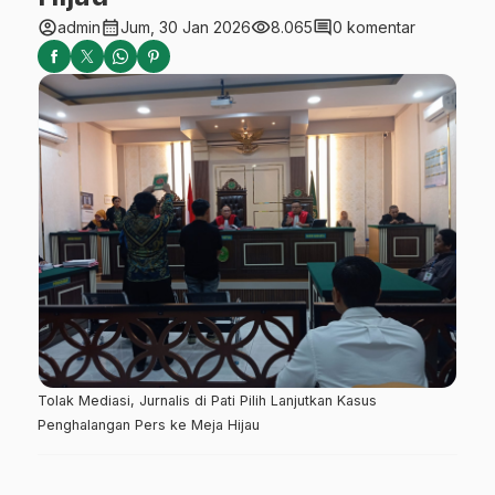
account_circle
calendar_month
visibility
comment
admin
Jum, 30 Jan 2026
8.065
0 komentar
Tolak Mediasi, Jurnalis di Pati Pilih Lanjutkan Kasus
Penghalangan Pers ke Meja Hijau