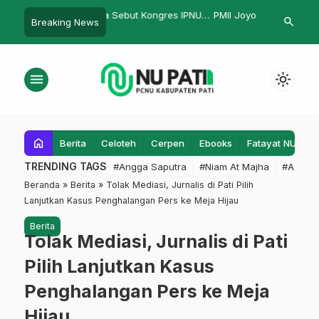
 Sebut Kongres IPNU
PMII Joyo Kesumo Ziarahi
Wagub Turun
search
Breaking News
…
 XIX Kongres Traktiran
Makam-Makam Auliya’
Vaksinasi
menu
light_mode
home
Berita
Celoteh
Cerpen
Ebooks
Fatayat NU
F
TRENDING TAGS
#Angga Saputra
#Niam At Majha
#Admin
Beranda
»
Berita
»
Tolak Mediasi, Jurnalis di Pati Pilih
Lanjutkan Kasus Penghalangan Pers ke Meja Hijau
Berita
Tolak Mediasi, Jurnalis di Pati
Pilih Lanjutkan Kasus
Penghalangan Pers ke Meja
Hijau