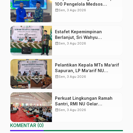
100 Pengelola Medsos
Sekolah Ma’arif Pekalongan
calendar_month
Sen, 3 Agu 2026
Ikuti Pelatihan Literasi Digital
Estafet Kepemimpinan
Berlanjut, Sri Wahyu
Susilowati Resmi Pimpin MTs
calendar_month
Sen, 3 Agu 2026
Ma’arif Sapuran
Pelantikan Kepala MTs Ma’arif
Sapuran, LP Ma’arif NU
Wonosobo Tekankan Lima
calendar_month
Sen, 3 Agu 2026
Amanah Kepemimpinan
Nahdliyah
Perkuat Lingkungan Ramah
Santri, RMI NU Gelar
‘Sambang Pesantren’ di Pati
calendar_month
Sen, 3 Agu 2026
KOMENTAR (0)