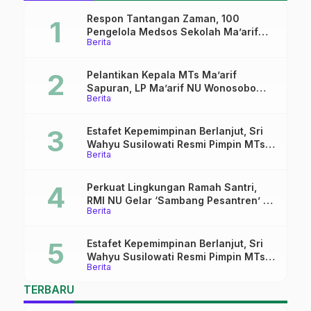
Respon Tantangan Zaman, 100
Pengelola Medsos Sekolah Ma’arif
Berita
Pekalongan Ikuti Pelatihan Literasi
Digital
Pelantikan Kepala MTs Ma’arif
Sapuran, LP Ma’arif NU Wonosobo
Berita
Tekankan Lima Amanah
Kepemimpinan Nahdliyah
Estafet Kepemimpinan Berlanjut, Sri
Wahyu Susilowati Resmi Pimpin MTs
Berita
Ma’arif Sapuran
Perkuat Lingkungan Ramah Santri,
RMI NU Gelar ‘Sambang Pesantren’ di
Berita
Pati
Estafet Kepemimpinan Berlanjut, Sri
Wahyu Susilowati Resmi Pimpin MTs
Berita
Ma’arif Sapuran
TERBARU