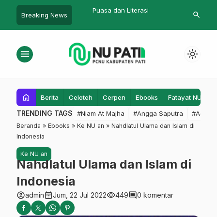
hosah
Puasa dan Literasi
Keyakinan O
search
Breaking News
menu
light_mode
home
Berita
Celoteh
Cerpen
Ebooks
Fatayat NU
F
TRENDING TAGS
#Niam At Majha
#Angga Saputra
#Admin
Beranda
»
Ebooks
»
Ke NU an
»
Nahdlatul Ulama dan Islam di
Indonesia
Ke NU an
Nahdlatul Ulama dan Islam di
Indonesia
account_circle
calendar_month
visibility
comment
admin
Jum, 22 Jul 2022
449
0 komentar