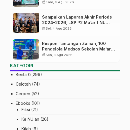
Batch#4; Membuka Jalan Menuju
calendar_month
Kam, 6 Agu 2026
Masa Depan
Sampaikan Laporan Akhir Periode
2024–2026, LSP P2 Ma’arif NU
Jateng Mantapkan Sinergi Link and
calendar_month
Sel, 4 Agu 2026
Match
Respon Tantangan Zaman, 100
Pengelola Medsos Sekolah Ma’arif
Pekalongan Ikuti Pelatihan Literasi
calendar_month
Sen, 3 Agu 2026
Digital
KATEGORI
Berita
(2,296)
Celoteh
(74)
Cerpen
(52)
Ebooks
(101)
Fiksi
(21)
Ke NU an
(26)
Kitab
(6)