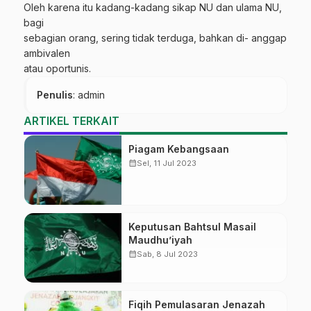
Oleh karena itu kadang-kadang sikap NU dan ulama NU,
bagi
sebagian orang, sering tidak terduga, bahkan di- anggap
ambivalen
atau oportunis.
Penulis
: admin
ARTIKEL TERKAIT
Piagam Kebangsaan
calendar_month
Sel, 11 Jul 2023
Keputusan Bahtsul Masail
Maudhu’iyah
calendar_month
Sab, 8 Jul 2023
Fiqih Pemulasaran Jenazah