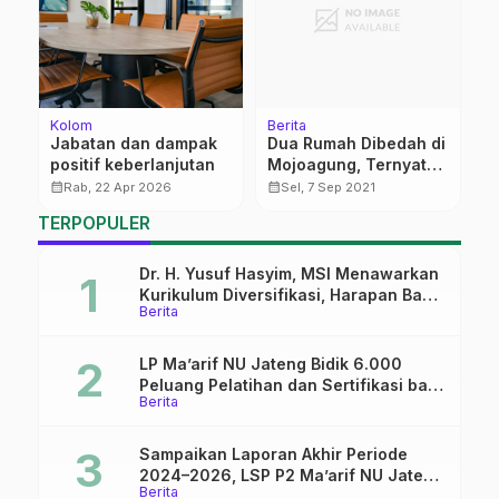
Kolom
Berita
Be
Jabatan dan dampak
Dua Rumah Dibedah di
P
positif keberlanjutan
Mojoagung, Ternyata
I
h
Ada Campur Tangan
B
calendar_month
calendar_month
calendar_month
Rab, 22 Apr 2026
Sel, 7 Sep 2021
IPNU
TERPOPULER
Dr. H. Yusuf Hasyim, MSI Menawarkan
Kurikulum Diversifikasi, Harapan Baru
Berita
dalam dunia pendidikan
LP Ma’arif NU Jateng Bidik 6.000
Peluang Pelatihan dan Sertifikasi bagi
Berita
Lulusan SMK
Sampaikan Laporan Akhir Periode
2024–2026, LSP P2 Ma’arif NU Jateng
Berita
Mantapkan Sinergi Link and Match