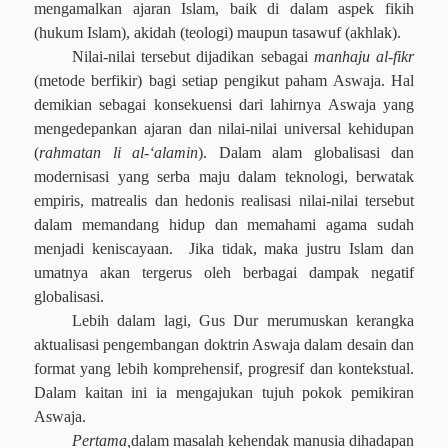
mengamalkan ajaran Islam, baik di dalam aspek fikih
(hukum Islam), akidah (teologi) maupun tasawuf (akhlak).
Nilai-nilai tersebut dijadikan sebagai
manhaju al-fikr
(metode berfikir) bagi setiap pengikut paham Aswaja. Hal
demikian sebagai konsekuensi dari lahirnya Aswaja yang
mengedepankan ajaran dan nilai-nilai universal kehidupan
(
rahmatan li al-‘alamin
). Dalam alam globalisasi dan
modernisasi yang serba maju dalam teknologi, berwatak
empiris, matrealis dan hedonis realisasi nilai-nilai tersebut
dalam memandang hidup dan memahami agama sudah
menjadi keniscayaan.
Jika tidak, maka justru Islam dan
umatnya akan tergerus oleh berbagai dampak negatif
globalisasi.
Lebih dalam lagi, Gus Dur merumuskan kerangka
aktualisasi pengembangan doktrin Aswaja dalam desain dan
format yang lebih komprehensif, progresif dan kontekstual.
Dalam kaitan ini ia mengajukan tujuh pokok pemikiran
Aswaja.
Pertama,
d
alam masalah kehendak manusia dihadapan