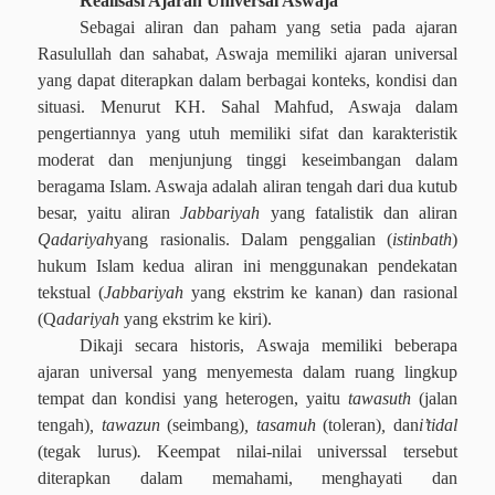
Realisasi Ajaran Universal Aswaja
Sebagai aliran dan paham yang setia pada ajaran
Rasulullah dan sahabat, Aswaja memiliki ajaran universal
yang dapat diterapkan dalam berbagai konteks, kondisi dan
situasi. Menurut KH. Sahal Mahfud, Aswaja dalam
pengertiannya yang utuh memiliki sifat dan karakteristik
moderat dan menjunjung tinggi keseimbangan dalam
beragama Islam. Aswaja adalah aliran tengah dari dua kutub
besar, yaitu aliran
Jabbariyah
yang fatalistik dan aliran
Qadariyah
yang rasionalis. Dalam penggalian (
istinbath
)
hukum Islam kedua aliran ini menggunakan pendekatan
tekstual (
Jabbariyah
yang ekstrim ke kanan) dan rasional
(Q
adariyah
yang ekstrim ke kiri).
Dikaji secara historis, Aswaja memiliki beberapa
ajaran universal yang menyemesta dalam ruang lingkup
tempat dan kondisi yang heterogen, yaitu
tawasuth
(jalan
tengah)
, tawazun
(seimbang)
, tasamuh
(toleran)
,
dan
i’tidal
(tegak lurus)
.
Keempat nilai-nilai universsal tersebut
diterapkan dalam memahami, menghayati dan