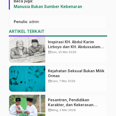
Baca juga:
Manusia Bukan Sumber Kebenaran
Penulis
: admin
ARTIKEL TERKAIT
Inspirasi KH. Abdul Karim
Lirboyo dan KH. Abdussalam
Kajen
calendar_month
Sen, 25 Mei 2026
Kejahatan Seksual Bukan Milik
Ormas
calendar_month
Kam, 7 Mei 2026
Pesantren, Pendidikan
Karakter, dan Kekerasan
Seksual
calendar_month
Ming, 3 Mei 2026