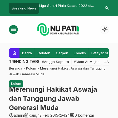
ab Bersama Syuriah
Liga Santri Piala Kasad 2022 di
LP Ma’arif P
search
Breaking News
Kabupaten Pati Dibuka, 3
Madrasah Ink
Pesantren Turut Meramaikan
Teknologi
menu
light_mode
home
Berita
Celoteh
Cerpen
Ebooks
Fatayat NU
F
TRENDING TAGS
#Angga Saputra
#Niam At Majha
#Admin
Beranda
»
Kolom
»
Merenungi Hakikat Aswaja dan Tanggung
Jawab Generasi Muda
Kolom
Merenungi Hakikat Aswaja
dan Tanggung Jawab
Generasi Muda
account_circle
calendar_month
visibility
comment
admin
Kam, 12 Feb 2015
424
0 komentar