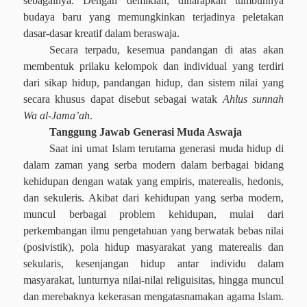
sebagainya. Dengan demikian, diharapkan tumbuhnya
budaya baru yang memungkinkan terjadinya peletakan
dasar-dasar kreatif dalam beraswaja.
Secara terpadu, kesemua pandangan di atas akan
membentuk prilaku kelompok dan individual yang terdiri
dari sikap hidup, pandangan hidup, dan sistem nilai yang
secara khusus dapat disebut sebagai watak
Ahlus sunnah
Wa al-Jama’ah
.
Tanggung Jawab Generasi Muda Aswaja
Saat ini umat Islam terutama generasi muda hidup di
dalam zaman yang serba modern dalam berbagai bidang
kehidupan dengan watak yang empiris, mat
e
realis, hedonis,
dan sekuleris. Akibat dari kehidupan yang serba modern,
muncul berbagai problem kehidupan, mulai dari
perkembangan ilmu pengetahuan yang berwatak bebas nilai
(posivistik), pola hidup masyarakat yang mat
e
realis dan
sekularis, kesenjangan hidup antar individu dalam
masyarakat, lunturnya nilai-nilai religuisitas, hingga muncul
dan merebaknya kekerasan mengatasnamakan agama Islam.