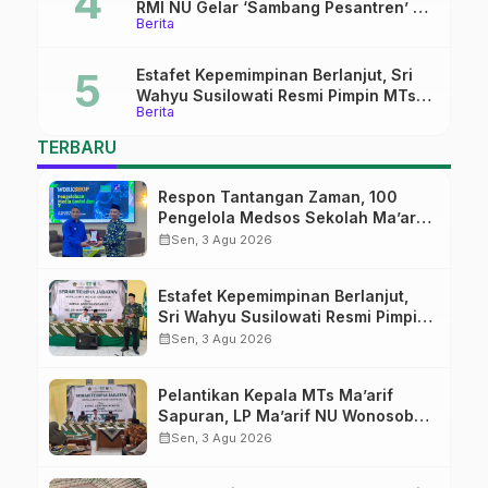
RMI NU Gelar ‘Sambang Pesantren’ di
Berita
Pati
Estafet Kepemimpinan Berlanjut, Sri
Wahyu Susilowati Resmi Pimpin MTs
Berita
Ma’arif Sapuran
TERBARU
Respon Tantangan Zaman, 100
Pengelola Medsos Sekolah Ma’arif
Pekalongan Ikuti Pelatihan Literasi
calendar_month
Sen, 3 Agu 2026
Digital
Estafet Kepemimpinan Berlanjut,
Sri Wahyu Susilowati Resmi Pimpin
MTs Ma’arif Sapuran
calendar_month
Sen, 3 Agu 2026
Pelantikan Kepala MTs Ma’arif
Sapuran, LP Ma’arif NU Wonosobo
Tekankan Lima Amanah
calendar_month
Sen, 3 Agu 2026
Kepemimpinan Nahdliyah