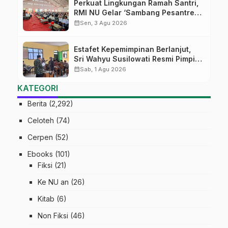
Perkuat Lingkungan Ramah Santri,
RMI NU Gelar ‘Sambang Pesantren’
di Pati
calendar_month
Sen, 3 Agu 2026
Estafet Kepemimpinan Berlanjut,
Sri Wahyu Susilowati Resmi Pimpin
MTs Ma’arif Sapuran
calendar_month
Sab, 1 Agu 2026
KATEGORI
Berita
(2,292)
Celoteh
(74)
Cerpen
(52)
Ebooks
(101)
Fiksi
(21)
Ke NU an
(26)
Kitab
(6)
Non Fiksi
(46)