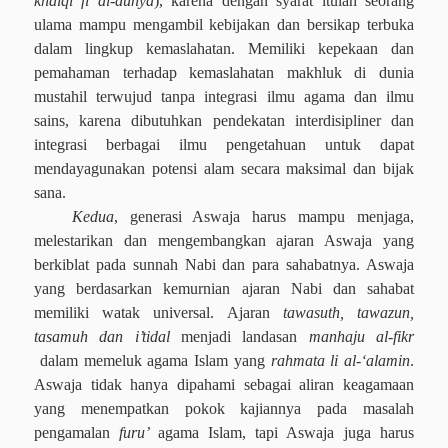
khalqi fi al-dunya
), karena dengan syarat itulah seorang
ulama mampu mengambil kebijakan dan bersikap terbuka
dalam lingkup kemaslahatan. Memiliki kepekaan dan
pemahaman terhadap kemaslahatan makhluk di dunia
mustahil terwujud tanpa integrasi ilmu agama dan ilmu
sains, karena dibutuhkan pendekatan interdisipliner dan
integrasi berbagai ilmu pengetahuan untuk dapat
mendayagunakan potensi alam secara maksimal dan bijak
sana.
Kedua
, generasi Aswaja harus mampu menjaga,
melestarikan dan mengembangkan ajaran Aswaja yang
berkiblat pada sunnah Nabi dan para sahabatnya. Aswaja
yang berdasarkan kemurnian ajaran Nabi dan sahabat
memiliki watak universal. Ajaran
tawasuth, tawazun,
tasamuh dan i’tidal
menjadi landasan
manhaju al-fikr
dalam memeluk agama Islam yang
rahmata li al-‘alamin
.
Aswaja tidak hanya dipahami sebagai aliran keagamaan
yang menempatkan pokok kajiannya pada masalah
pengamalan
furu’
agama Islam, tapi Aswaja juga harus