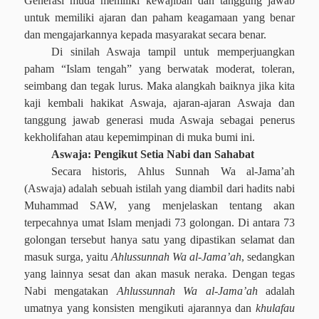
Generasi muda memiliki kewajiban dan tanggung jawab
untuk memiliki ajaran dan paham keagamaan yang benar
dan mengajarkannya kepada masyarakat secara benar.
Di sinilah Aswaja tampil untuk memperjuangkan
paham “Islam tengah” yang berwatak moderat, toleran,
seimbang dan tegak lurus. Maka alangkah baiknya jika kita
kaji kembali hakikat Aswaja, ajaran-ajaran Aswaja dan
tanggung jawab generasi muda Aswaja sebagai penerus
kekholifahan atau kepemimpinan di muka bumi ini.
Aswaja: Pengikut Setia Nabi dan Sahabat
Secara historis, Ahlus Sunnah Wa al-Jama’ah
(Aswaja) adalah sebuah istilah yang diambil dari hadits nabi
Muhammad SAW, yang menjelaskan tentang akan
terpecahnya umat Islam menjadi 73 golongan. Di antara 73
golongan tersebut hanya satu yang dipastikan selamat dan
masuk surga, yaitu
Ahlussunnah Wa al-Jama’ah
, sedangkan
yang lainnya sesat dan akan masuk neraka. Dengan tegas
Nabi mengatakan
Ahlussunnah Wa al-Jama’ah
adalah
umatnya yang konsisten mengikuti ajarannya dan
khulafau