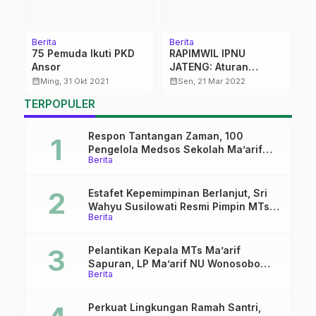
Berita
Berita
Be
75 Pemuda Ikuti PKD
RAPIMWIL IPNU
H
Ansor
JATENG: Aturan
K
ak
Kongres Perlu
S
calendar_month
calendar_month
calendar_month
Ming, 31 Okt 2021
Sen, 21 Mar 2022
Tinjauan Ulang
2
TERPOPULER
Respon Tantangan Zaman, 100
Pengelola Medsos Sekolah Ma’arif
Berita
Pekalongan Ikuti Pelatihan Literasi
Digital
Estafet Kepemimpinan Berlanjut, Sri
Wahyu Susilowati Resmi Pimpin MTs
Berita
Ma’arif Sapuran
Pelantikan Kepala MTs Ma’arif
Sapuran, LP Ma’arif NU Wonosobo
Berita
Tekankan Lima Amanah
Kepemimpinan Nahdliyah
Perkuat Lingkungan Ramah Santri,