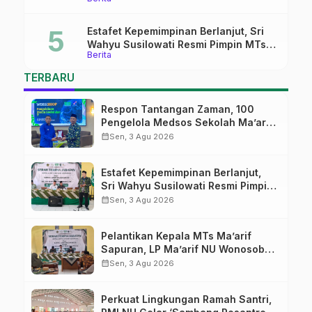
Pati
Estafet Kepemimpinan Berlanjut, Sri
Wahyu Susilowati Resmi Pimpin MTs
Berita
Ma’arif Sapuran
TERBARU
Respon Tantangan Zaman, 100
Pengelola Medsos Sekolah Ma’arif
Pekalongan Ikuti Pelatihan Literasi
calendar_month
Sen, 3 Agu 2026
Digital
Estafet Kepemimpinan Berlanjut,
Sri Wahyu Susilowati Resmi Pimpin
MTs Ma’arif Sapuran
calendar_month
Sen, 3 Agu 2026
Pelantikan Kepala MTs Ma’arif
Sapuran, LP Ma’arif NU Wonosobo
Tekankan Lima Amanah
calendar_month
Sen, 3 Agu 2026
Kepemimpinan Nahdliyah
Perkuat Lingkungan Ramah Santri,