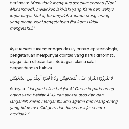
berfirman:
“Kami tidak mengutus sebelum engkau (Nabi
Muhammad), melainkan laki-laki yang Kami beri wahyu
kepadanya. Maka, bertanyalah kepada orang-orang
yang mempunyai pengetahuan jika kamu tidak
mengetahui.”
Ayat tersebut mempertegas dasar/ prinsip epistemologis,
pengetahuan mempunyai otoritas yang harus dihormati,
dijaga, dan dilestarikan. Sebagian ulama salaf
perpandangan bahwa:
لَا تَقْرَؤُوْا القُرْآنَ عَلَى الْمُصْحَفِيِّيْنَ وَلَا تَأْخُذُوْا اْلعِلْمَ مِنَ الصُّحُفِيِّيْنَ
Artinyaa:
“Jangan kalian belajar Al-Quran kepada orang-
orang yang belajar Al-Quran secara otodidak dan
janganlah kalian mengambil ilmu agama dari orang-orang
yang tidak memiliki guru dan hanya belajar secara
otodidak.”