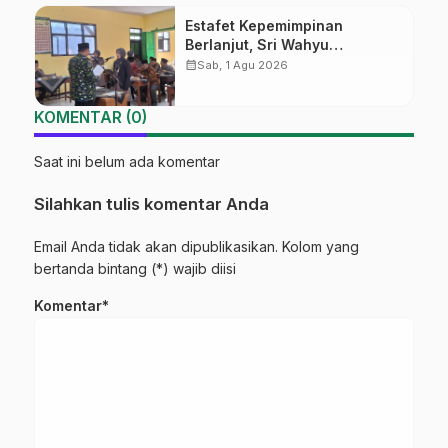
Estafet Kepemimpinan
Berlanjut, Sri Wahyu
Susilowati Resmi Pimpin MTs
calendar_month
Sab, 1 Agu 2026
Ma’arif Sapuran
KOMENTAR (0)
Saat ini belum ada komentar
Silahkan tulis komentar Anda
Email Anda tidak akan dipublikasikan. Kolom yang
bertanda bintang (*) wajib diisi
Komentar*