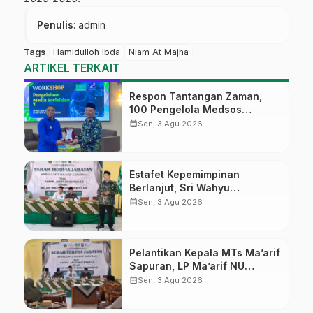
Penulis
: admin
Tags
Hamidulloh Ibda
Niam At Majha
ARTIKEL TERKAIT
Respon Tantangan Zaman,
100 Pengelola Medsos
Sekolah Ma’arif Pekalongan
calendar_month
Sen, 3 Agu 2026
Ikuti Pelatihan Literasi Digital
Estafet Kepemimpinan
Berlanjut, Sri Wahyu
Susilowati Resmi Pimpin MTs
calendar_month
Sen, 3 Agu 2026
Ma’arif Sapuran
Pelantikan Kepala MTs Ma’arif
Sapuran, LP Ma’arif NU
Wonosobo Tekankan Lima
calendar_month
Sen, 3 Agu 2026
Amanah Kepemimpinan
Nahdliyah