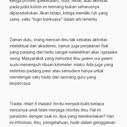
Ketiga profesi (pekerjaan), hobi, minat, atau aktivitas
pada judul kolom ini memang bukan seharusnya
diparadokskan. Akan tetapi, ketiga memiliki ruh yang
sama, yaitu “ingin berkuasa” dalam arti tertentu.
Zaman dulu, orang mencari ilmu tak sebatas aktivitas
intelektual dan akademis, namun juga perjalanan fisik
yang panjang dan tentu sangat melelahkan alias
ngeselke
wong
. Masyarakat yang menuntut ilmu
gelem ora gelem
kudu
menempuh ribuan kilometer
mlaku
. Ada juga yang
melintasi padang pasir atau samudera hanya untuk
mendengar satu hadis dari seorang guru yang
terpercaya.
Tradisi
rihlah fi thalabil ‘ilm
itu menjadi bukti betapa
seriusnya umat Islam menjaga otoritas ilmu. Hal ini
paradoks dengan saat ini. Apa yang membedakan? Hari
ini informasi, ilmu, pengetahuan, hadir dalam genggaman