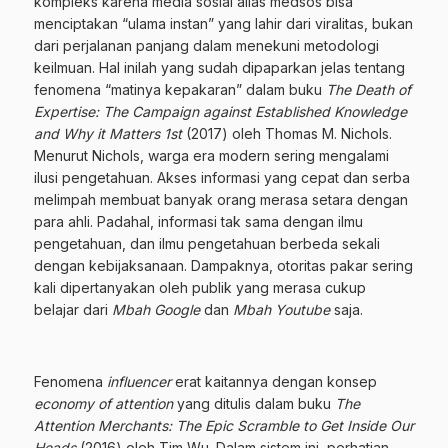
kompleks karena media sosial alias medsos bisa
menciptakan “ulama instan” yang lahir dari viralitas, bukan
dari perjalanan panjang dalam menekuni metodologi
keilmuan. Hal inilah yang sudah dipaparkan jelas tentang
fenomena “matinya kepakaran” dalam buku
The Death of
Expertise: The Campaign against Established Knowledge
and Why it Matters 1st
(2017) oleh Thomas M. Nichols.
Menurut Nichols, warga era modern sering mengalami
ilusi pengetahuan. Akses informasi yang cepat dan serba
melimpah membuat banyak orang merasa setara dengan
para ahli. Padahal, informasi tak sama dengan ilmu
pengetahuan, dan ilmu pengetahuan berbeda sekali
dengan kebijaksanaan. Dampaknya, otoritas pakar sering
kali dipertanyakan oleh publik yang merasa cukup
belajar dari
Mbah Google
dan
Mbah Youtube
saja.
Fenomena
influencer
erat kaitannya dengan konsep
economy of attention
yang ditulis dalam buku
The
Attention Merchants: The Epic Scramble to Get Inside Our
Heads
(2016) oleh Tim Wu. Dalam sistem ini, perhatian