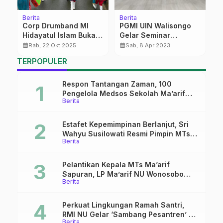
Berita
Berita
Pa
Corp Drumband MI
PGMI UIN Walisongo
S
Hidayatul Islam Buka
Gelar Seminar
calendar_month
Kemah Bhakti Hari
Internasional, Prof
calendar_month
calendar_month
Rab, 22 Okt 2025
Sab, 8 Apr 2023
Santri
Muslih : Agama Tanpa
TERPOPULER
Ilmu Pengetahuan itu
Buta
Respon Tantangan Zaman, 100
Pengelola Medsos Sekolah Ma’arif
Berita
Pekalongan Ikuti Pelatihan Literasi
Digital
Estafet Kepemimpinan Berlanjut, Sri
Wahyu Susilowati Resmi Pimpin MTs
Berita
Ma’arif Sapuran
Pelantikan Kepala MTs Ma’arif
Sapuran, LP Ma’arif NU Wonosobo
Berita
Tekankan Lima Amanah
Kepemimpinan Nahdliyah
Perkuat Lingkungan Ramah Santri,
RMI NU Gelar ‘Sambang Pesantren’ di
Berita