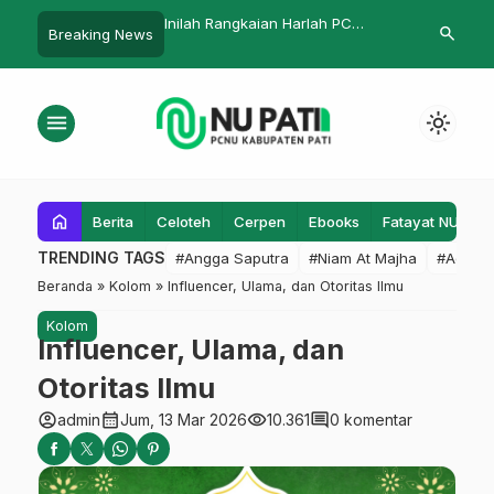
Syatibi, Gus Ghofur
Inilah Rangkaian Harlah PC
Surat Kepada
search
Breaking News
 Santri
Fatayat NU Pati
menu
light_mode
home
Berita
Celoteh
Cerpen
Ebooks
Fatayat NU
F
TRENDING TAGS
#Angga Saputra
#Niam At Majha
#Admin
Beranda
»
Kolom
»
Influencer, Ulama, dan Otoritas Ilmu
Kolom
Influencer, Ulama, dan
Otoritas Ilmu
account_circle
calendar_month
visibility
comment
admin
Jum, 13 Mar 2026
10.361
0 komentar