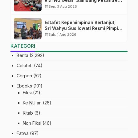
RMI NU Gelar ‘Sambang Pesantren’
di Pati
calendar_month
Sen, 3 Agu 2026
Estafet Kepemimpinan Berlanjut,
Sri Wahyu Susilowati Resmi Pimpin
MTs Ma’arif Sapuran
calendar_month
Sab, 1 Agu 2026
KATEGORI
Berita
(2,292)
Celoteh
(74)
Cerpen
(52)
Ebooks
(101)
Fiksi
(21)
Ke NU an
(26)
Kitab
(6)
Non Fiksi
(46)
Fatwa
(97)