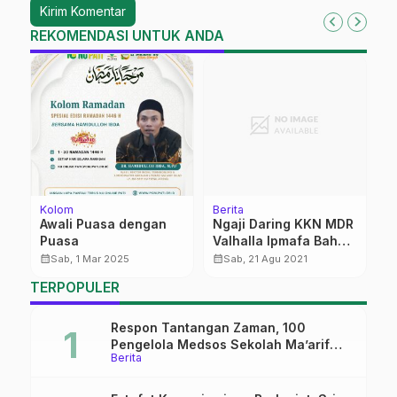
REKOMENDASI UNTUK ANDA
Kolom
Berita
F
Awali Puasa dengan
Ngaji Daring KKN MDR
M
Puasa
Valhalla Ipmafa Bahas
T
Vaksin
calendar_month
calendar_month
calendar_month
Sab, 1 Mar 2025
Sab, 21 Agu 2021
TERPOPULER
Respon Tantangan Zaman, 100
Pengelola Medsos Sekolah Ma’arif
Berita
Pekalongan Ikuti Pelatihan Literasi
Digital