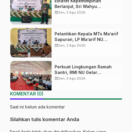
Estafet Kepemimpinan
Berlanjut, Sri Wahyu
Susilowati Resmi Pimpin MTs
calendar_month
Sen, 3 Agu 2026
Ma’arif Sapuran
Pelantikan Kepala MTs Ma’arif
Sapuran, LP Ma’arif NU
Wonosobo Tekankan Lima
calendar_month
Sen, 3 Agu 2026
Amanah Kepemimpinan
Nahdliyah
Perkuat Lingkungan Ramah
Santri, RMI NU Gelar
‘Sambang Pesantren’ di Pati
calendar_month
Sen, 3 Agu 2026
KOMENTAR (0)
Saat ini belum ada komentar
Silahkan tulis komentar Anda
Email Anda tidak akan dipublikasikan. Kolom yang