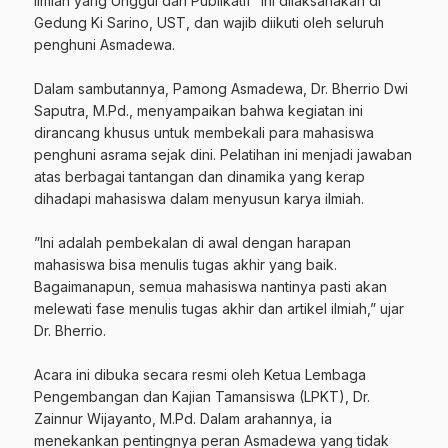
Ilmiah yang Unggul dan Publikatif” ini dilaksanakan di
Gedung Ki Sarino, UST, dan wajib diikuti oleh seluruh
penghuni Asmadewa.
‎Dalam sambutannya, Pamong Asmadewa, Dr. Bherrio Dwi
Saputra, M.Pd., menyampaikan bahwa kegiatan ini
dirancang khusus untuk membekali para mahasiswa
penghuni asrama sejak dini. Pelatihan ini menjadi jawaban
atas berbagai tantangan dan dinamika yang kerap
dihadapi mahasiswa dalam menyusun karya ilmiah.
‎”Ini adalah pembekalan di awal dengan harapan
mahasiswa bisa menulis tugas akhir yang baik.
Bagaimanapun, semua mahasiswa nantinya pasti akan
melewati fase menulis tugas akhir dan artikel ilmiah,” ujar
Dr. Bherrio.
‎Acara ini dibuka secara resmi oleh Ketua Lembaga
Pengembangan dan Kajian Tamansiswa (LPKT), Dr.
Zainnur Wijayanto, M.Pd. Dalam arahannya, ia
menekankan pentingnya peran Asmadewa yang tidak