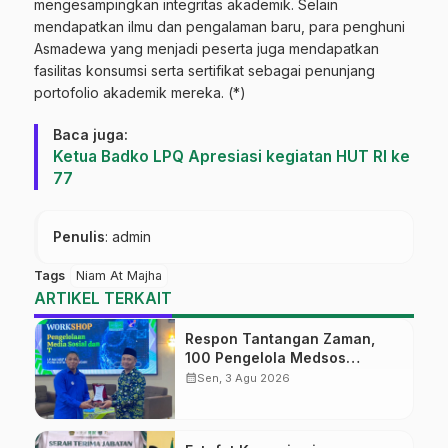
mengesampingkan integritas akademik. Selain
mendapatkan ilmu dan pengalaman baru, para penghuni
Asmadewa yang menjadi peserta juga mendapatkan
fasilitas konsumsi serta sertifikat sebagai penunjang
portofolio akademik mereka. (*)
Baca juga:
Ketua Badko LPQ Apresiasi kegiatan HUT RI ke
77
Penulis
: admin
Tags
Niam At Majha
ARTIKEL TERKAIT
Respon Tantangan Zaman,
100 Pengelola Medsos
Sekolah Ma’arif Pekalongan
calendar_month
Sen, 3 Agu 2026
Ikuti Pelatihan Literasi Digital