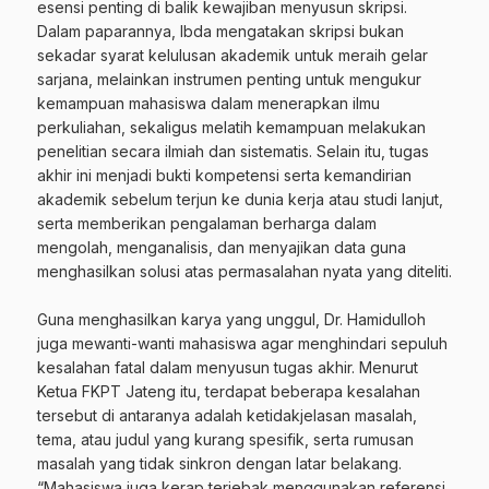
esensi penting di balik kewajiban menyusun skripsi.
Dalam paparannya, Ibda mengatakan skripsi bukan
sekadar syarat kelulusan akademik untuk meraih gelar
sarjana, melainkan instrumen penting untuk mengukur
kemampuan mahasiswa dalam menerapkan ilmu
perkuliahan, sekaligus melatih kemampuan melakukan
penelitian secara ilmiah dan sistematis. Selain itu, tugas
akhir ini menjadi bukti kompetensi serta kemandirian
akademik sebelum terjun ke dunia kerja atau studi lanjut,
serta memberikan pengalaman berharga dalam
mengolah, menganalisis, dan menyajikan data guna
menghasilkan solusi atas permasalahan nyata yang diteliti.
‎Guna menghasilkan karya yang unggul, Dr. Hamidulloh
juga mewanti-wanti mahasiswa agar menghindari sepuluh
kesalahan fatal dalam menyusun tugas akhir. Menurut
Ketua FKPT Jateng itu, terdapat beberapa kesalahan
tersebut di antaranya adalah ketidakjelasan masalah,
tema, atau judul yang kurang spesifik, serta rumusan
masalah yang tidak sinkron dengan latar belakang.
“Mahasiswa juga kerap terjebak menggunakan referensi