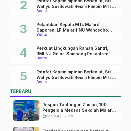
Estafet Kepemimpinan Berlanjut, Sri
Wahyu Susilowati Resmi Pimpin MTs
Berita
Ma’arif Sapuran
Pelantikan Kepala MTs Ma’arif
Sapuran, LP Ma’arif NU Wonosobo
Berita
Tekankan Lima Amanah
Kepemimpinan Nahdliyah
Perkuat Lingkungan Ramah Santri,
RMI NU Gelar ‘Sambang Pesantren’ di
Berita
Pati
Estafet Kepemimpinan Berlanjut, Sri
Wahyu Susilowati Resmi Pimpin MTs
Berita
Ma’arif Sapuran
TERBARU
Respon Tantangan Zaman, 100
Pengelola Medsos Sekolah Ma’arif
Pekalongan Ikuti Pelatihan Literasi
calendar_month
Sen, 3 Agu 2026
Digital