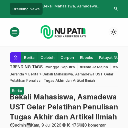
ahasiswa, Asmadewa
Kadar Bahagia itu Berbeda
Serba Serbi 
search
Breaking News
…
 Pelatihan Penulisan
r dan Artikel Ilmiah
menu
light_mode
home
Berita
Celoteh
Cerpen
Ebooks
Fatayat NU
F
TRENDING TAGS
#Angga Saputra
#Niam At Majha
#Admin
Beranda
»
Berita
»
‎Bekali Mahasiswa, Asmadewa UST Gelar
Pelatihan Penulisan Tugas Akhir dan Artikel Ilmiah
Berita
‎Bekali Mahasiswa, Asmadewa
UST Gelar Pelatihan Penulisan
Tugas Akhir dan Artikel Ilmiah
account_circle
calendar_month
visibility
comment
admin
Kam, 9 Jul 2026
16.476
0 komentar