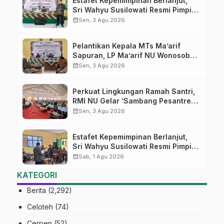
Estafet Kepemimpinan Berlanjut,
Sri Wahyu Susilowati Resmi Pimpin
MTs Ma’arif Sapuran
calendar_month
Sen, 3 Agu 2026
Pelantikan Kepala MTs Ma’arif
Sapuran, LP Ma’arif NU Wonosobo
Tekankan Lima Amanah
calendar_month
Sen, 3 Agu 2026
Kepemimpinan Nahdliyah
Perkuat Lingkungan Ramah Santri,
RMI NU Gelar ‘Sambang Pesantren’
di Pati
calendar_month
Sen, 3 Agu 2026
Estafet Kepemimpinan Berlanjut,
Sri Wahyu Susilowati Resmi Pimpin
MTs Ma’arif Sapuran
calendar_month
Sab, 1 Agu 2026
KATEGORI
Berita
(2,292)
Celoteh
(74)
Cerpen
(52)