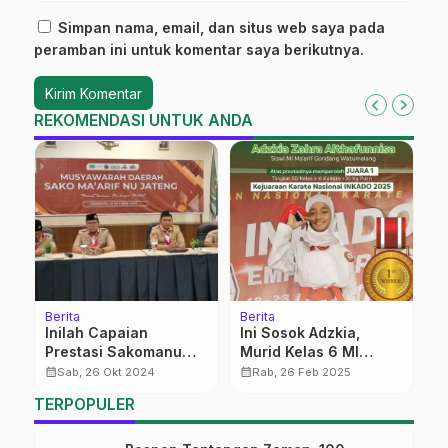
Simpan nama, email, dan situs web saya pada
peramban ini untuk komentar saya berikutnya.
REKOMENDASI UNTUK ANDA
Berita
Berita
Be
Inilah Capaian
Ini Sosok Adzkia,
M
Prestasi Sakomanu
Murid Kelas 6 MI
K
PWNU Jateng 2018-
Ma’arif Gondang
P
calendar_month
calendar_month
calendar_month
Sab, 26 Okt 2024
Rab, 26 Feb 2025
na
2023
Juara I Karate
P
TERPOPULER
Nasional Indikado
D
2025
H