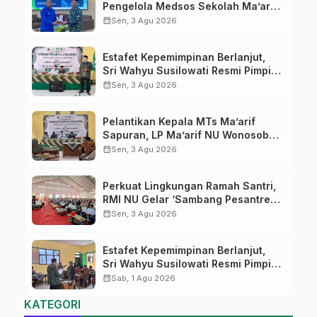
Pengelola Medsos Sekolah Ma’arif
Pekalongan Ikuti Pelatihan Literasi
calendar_month
Sen, 3 Agu 2026
Digital
Estafet Kepemimpinan Berlanjut,
Sri Wahyu Susilowati Resmi Pimpin
MTs Ma’arif Sapuran
calendar_month
Sen, 3 Agu 2026
Pelantikan Kepala MTs Ma’arif
Sapuran, LP Ma’arif NU Wonosobo
Tekankan Lima Amanah
calendar_month
Sen, 3 Agu 2026
Kepemimpinan Nahdliyah
Perkuat Lingkungan Ramah Santri,
RMI NU Gelar ‘Sambang Pesantren’
di Pati
calendar_month
Sen, 3 Agu 2026
Estafet Kepemimpinan Berlanjut,
Sri Wahyu Susilowati Resmi Pimpin
MTs Ma’arif Sapuran
calendar_month
Sab, 1 Agu 2026
KATEGORI