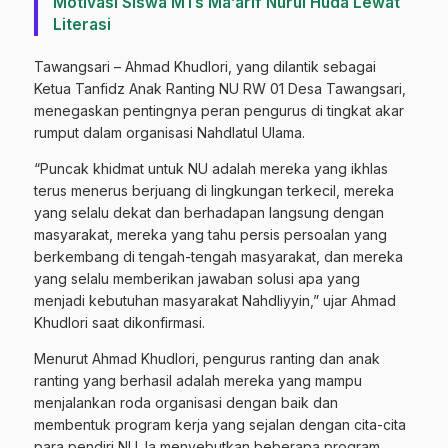
Motivasi Siswa MTs Ma’arif Nurul Huda Lewat
Literasi
Tawangsari – Ahmad Khudlori, yang dilantik sebagai
Ketua Tanfidz Anak Ranting NU RW 01 Desa Tawangsari,
menegaskan pentingnya peran pengurus di tingkat akar
rumput dalam organisasi Nahdlatul Ulama.
“Puncak khidmat untuk NU adalah mereka yang ikhlas
terus menerus berjuang di lingkungan terkecil, mereka
yang selalu dekat dan berhadapan langsung dengan
masyarakat, mereka yang tahu persis persoalan yang
berkembang di tengah-tengah masyarakat, dan mereka
yang selalu memberikan jawaban solusi apa yang
menjadi kebutuhan masyarakat Nahdliyyin,” ujar Ahmad
Khudlori saat dikonfirmasi.
Menurut Ahmad Khudlori, pengurus ranting dan anak
ranting yang berhasil adalah mereka yang mampu
menjalankan roda organisasi dengan baik dan
membentuk program kerja yang sejalan dengan cita-cita
para pendiri NU. Ia menyebutkan beberapa program