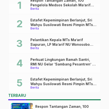
Respon Tantangan Zaman, 100
Pengelola Medsos Sekolah Ma’arif
Berita
Pekalongan Ikuti Pelatihan Literasi
Digital
Estafet Kepemimpinan Berlanjut, Sri
Wahyu Susilowati Resmi Pimpin MTs
Berita
Ma’arif Sapuran
Pelantikan Kepala MTs Ma’arif
Sapuran, LP Ma’arif NU Wonosobo
Berita
Tekankan Lima Amanah
Kepemimpinan Nahdliyah
Perkuat Lingkungan Ramah Santri,
RMI NU Gelar ‘Sambang Pesantren’ di
Berita
Pati
Estafet Kepemimpinan Berlanjut, Sri
Wahyu Susilowati Resmi Pimpin MTs
Berita
Ma’arif Sapuran
TERBARU
Respon Tantangan Zaman, 100