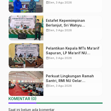
Sekolah Ma’arif Pekalongan
calendar_month
Sen, 3 Agu 2026
Ikuti Pelatihan Literasi Digital
Estafet Kepemimpinan
Berlanjut, Sri Wahyu
Susilowati Resmi Pimpin MTs
calendar_month
Sen, 3 Agu 2026
Ma’arif Sapuran
Pelantikan Kepala MTs Ma’arif
Sapuran, LP Ma’arif NU
Wonosobo Tekankan Lima
calendar_month
Sen, 3 Agu 2026
Amanah Kepemimpinan
Nahdliyah
Perkuat Lingkungan Ramah
Santri, RMI NU Gelar
‘Sambang Pesantren’ di Pati
calendar_month
Sen, 3 Agu 2026
KOMENTAR (0)
Saat ini belum ada komentar