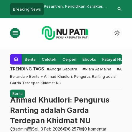
 Pendidikan Karakter,
Halalbihalal, Ma’arif NU Jateng
Doakan Saja
search
Breaking News
asan Seksual
Diharap Lanjutkan Program
Pertanyakan
menu
light_mode
home
Berita
Celoteh
Cerpen
Ebooks
Fatayat NU
F
TRENDING TAGS
#Angga Saputra
#Niam At Majha
#Admin
Beranda
»
Berita
»
Ahmad Khudlori: Pengurus Ranting adalah
Garda Terdepan Khidmat NU
Berita
Ahmad Khudlori: Pengurus
Ranting adalah Garda
Terdepan Khidmat NU
account_circle
calendar_month
visibility
comment
admin
Sel, 3 Feb 2026
8.257
0 komentar